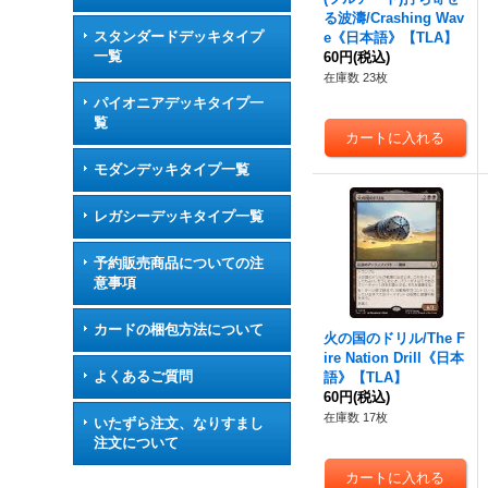
る波濤/Crashing Wav
スタンダードデッキタイプ
e《日本語》【TLA】
一覧
60円
(税込)
在庫数 23枚
パイオニアデッキタイプ一
覧
モダンデッキタイプ一覧
レガシーデッキタイプ一覧
予約販売商品についての注
意事項
カードの梱包方法について
火の国のドリル/The F
ire Nation Drill《日本
よくあるご質問
語》【TLA】
60円
(税込)
在庫数 17枚
いたずら注文、なりすまし
注文について