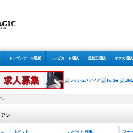
ドラゴンボール通販
ワンピカード通販
遊戯王通販
ポケカ通販
アン
年アン
MTG:スタンダード(パック別) (全商品)
ホビット
ホビット FOIL