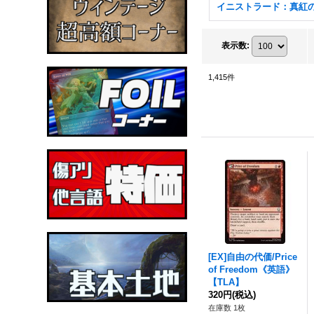
表示数
:
1,415
件
[EX]自由の代価/Price
of Freedom《英語》
【TLA】
320円
(税込)
在庫数 1枚