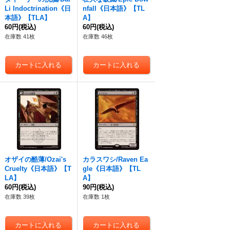
Li Indoctrination《日
nfall《日本語》【TL
本語》【TLA】
A】
60円
(税込)
60円
(税込)
在庫数 41枚
在庫数 46枚
オザイの酷薄/Ozai's
カラスワシ/Raven Ea
Cruelty《日本語》【T
gle《日本語》【TL
LA】
A】
60円
(税込)
90円
(税込)
在庫数 39枚
在庫数 1枚