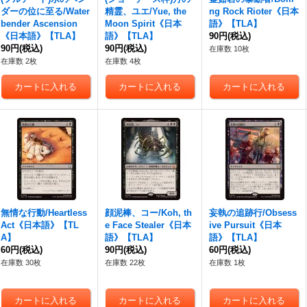
ダーの位に至る/Water
精霊、ユエ/Yue, the
ng Rock Rioter《日本
bender Ascension
Moon Spirit《日本
語》【TLA】
《日本語》【TLA】
語》【TLA】
90円
(税込)
90円
(税込)
90円
(税込)
在庫数 10枚
在庫数 2枚
在庫数 4枚
無情な行動/Heartless
顔泥棒、コー/Koh, th
妄執の追跡行/Obsess
Act《日本語》【TL
e Face Stealer《日本
ive Pursuit《日本
A】
語》【TLA】
語》【TLA】
60円
(税込)
90円
(税込)
60円
(税込)
在庫数 30枚
在庫数 22枚
在庫数 1枚