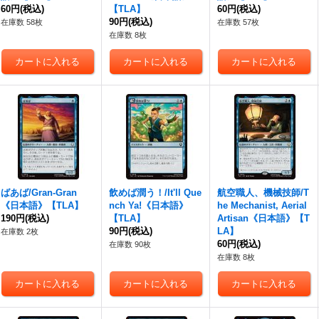
60円
(税込)
【TLA】
60円
(税込)
90円
(税込)
在庫数 58枚
在庫数 57枚
在庫数 8枚
ばあば/Gran-Gran
飲めば潤う！/It'll Que
航空職人、機械技師/T
《日本語》【TLA】
nch Ya!《日本語》
he Mechanist, Aerial
190円
(税込)
【TLA】
Artisan《日本語》【T
90円
(税込)
LA】
在庫数 2枚
60円
(税込)
在庫数 90枚
在庫数 8枚