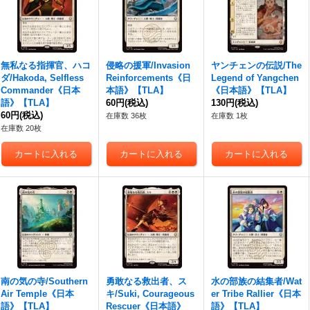
無私なる指揮官、ハコ
侵略の援軍/Invasion
ヤンチェンの伝説/The
ダ/Hakoda, Selfless
Reinforcements《日
Legend of Yangchen
Commander《日本
本語》【TLA】
《日本語》【TLA】
語》【TLA】
60円
(税込)
130円
(税込)
60円
(税込)
在庫数 36枚
在庫数 1枚
在庫数 20枚
南の気の寺/Southern
勇敢なる救出者、ス
水の部族の結集者/Wat
Air Temple《日本
キ/Suki, Courageous
er Tribe Rallier《日本
語》【TLA】
Rescuer《日本語》
語》【TLA】