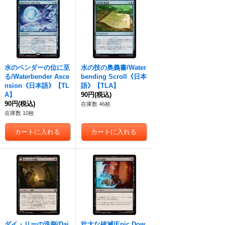
水のベンダーの位に至
水の技の奥義書/Water
る/Waterbender Asce
bending Scroll《日本
nsion《日本語》【TL
語》【TLA】
A】
90円
(税込)
90円
(税込)
在庫数 46枚
在庫数 10枚
ダイ・リーの洗脳/Dai
壮大な破滅/Epic Dow