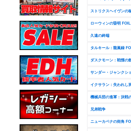
ストリクスヘイヴンの
ローウィンの昏明 FOIL
久遠の終端
タルキール：龍嵐録 FO
ダスクモーン：戦慄の
イクサラン：失われし
兄弟戦争
ニューカペナの街角 FO