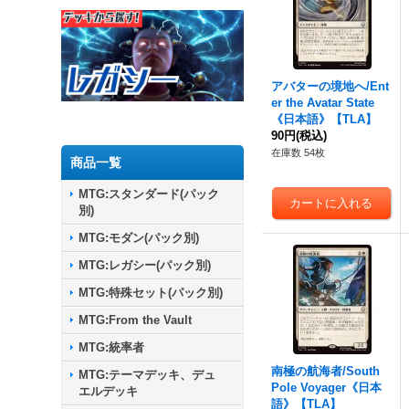
アバターの境地へ/Ent
er the Avatar State
《日本語》【TLA】
90円
(税込)
在庫数 54枚
商品一覧
MTG:スタンダード(パック
別)
MTG:モダン(パック別)
MTG:レガシー(パック別)
MTG:特殊セット(パック別)
MTG:From the Vault
MTG:統率者
南極の航海者/South
MTG:テーマデッキ、デュ
Pole Voyager《日本
エルデッキ
語》【TLA】