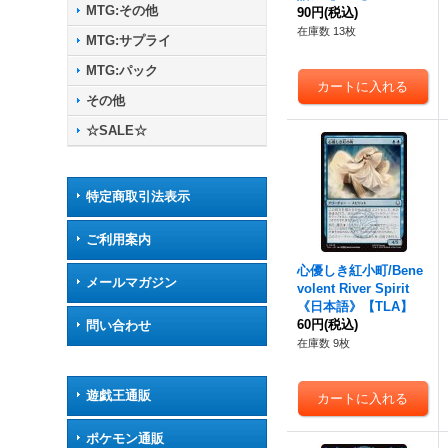
MTG:その他
90円
(税込)
在庫数 13枚
MTG:サプライ
MTG:パック
その他
☆SALE☆
特定商取引法表示
ご利用案内
心優しき紅小町/Bene
メールマガジン
volent River Spirit
《日本語》【TLA】
60円
(税込)
問い合わせ
在庫数 9枚
遊戯王通販
ポケモン通販