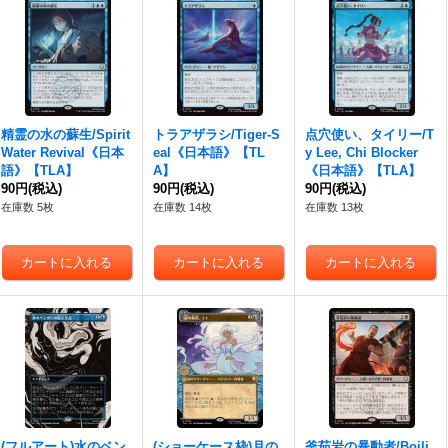
精霊の水の蘇生/Spirit
トラアザラシ/Tiger-S
点穴使い、タイリー/T
Water Revival《日本
eal《日本語》【TL
y Lee, Chi Blocker
語》【TLA】
A】
《日本語》【TLA】
90円
(税込)
90円
(税込)
90円
(税込)
在庫数 5枚
在庫数 14枚
在庫数 13枚
(フルアート)水のベン
(ショーケース枠)月の
釜茹岩の暴動者/Boili