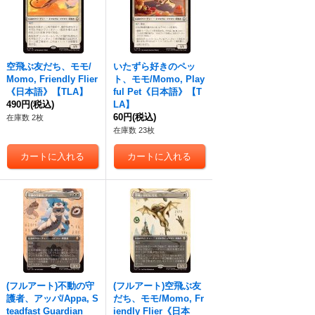
空飛ぶ友だち、モモ/
いたずら好きのペッ
Momo, Friendly Flier
ト、モモ/Momo, Play
《日本語》【TLA】
ful Pet《日本語》【T
490円
(税込)
LA】
60円
(税込)
在庫数 2枚
在庫数 23枚
(フルアート)不動の守
(フルアート)空飛ぶ友
護者、アッパ/Appa, S
だち、モモ/Momo, Fr
teadfast Guardian
iendly Flier《日本