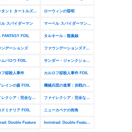
ミュータント タートルズ FOIL
ローウィンの昏明
ベル スパイダーマン
マーベル スパイダーマン FOIL
L FANTASY FOIL
タルキール：龍嵐録
ウンデーションズ
ファウンデーションズ FOIL
ムバロウ FOIL
サンダー・ジャンクションの無法者
ロフ邸殺人事件
カルロフ邸殺人事件 FOIL
レインの森 FOIL
機械兵団の進軍：決戦の後に
ファイレクシア：完全なる統一
ファイレクシア：完全なる統一 FOIL
ドミナリア FOIL
ニューカペナの街角
trad: Double Feature
Innistrad: Double Feature FOIL