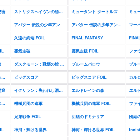
秘密
ストリクスヘイヴンの秘密 FOIL
ミュータント タートルズ
アバター 伝説の少年アン
アバター 伝説の少年アン FOIL
マー
久遠の終端 FOIL
FINAL FANTASY
FINA
IL
霊気走破
霊気走破 FOIL
ファ
館
ダスクモーン：戦慄の館 FOIL
ブルームバロウ
ブルー
サンダー・ジャンクションの無法者 FOIL
ビッグスコア
ビッグスコア FOIL
カル
洞窟
イクサラン：失われし洞窟 FOIL
エルドレインの森
エルド
機械兵団の進軍：決戦の後に FOIL
機械兵団の進軍
機械兵団の進軍 FOIL
兄弟戦争 FOIL
団結のドミナリア
団結の
IL
神河：輝ける世界
神河：輝ける世界 FOIL
Innis