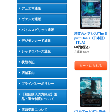
デュエマ通販
ヴァンガ通販
バトルスピリッツ通販
精霊のオアシス/The S
pirit Oasis《日本語》
デジモンカード通販
【TLA】
60円
(税込)
シャドウバース通販
在庫数 56枚
状態表記
店舗案内
プライバシーポリシー
【初回購入の方限定】返
品・返金制度について
店頭受取について
(フルアート)打ち寄せ