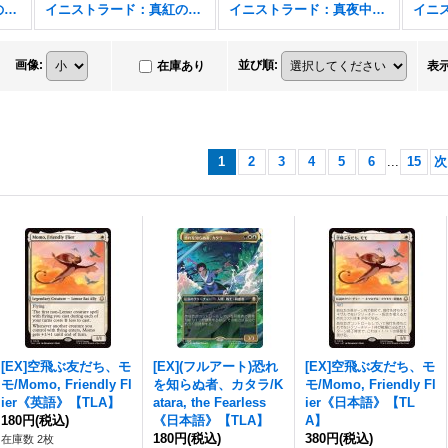
イニストラード：真紅の契り
イニストラード：真紅の契り FOIL
イニストラード：真夜中の狩り
画像
:
並び順
:
在庫あり
表
1
2
3
4
5
6
...
15
次
[EX]空飛ぶ友だち、モ
[EX](フルアート)恐れ
[EX]空飛ぶ友だち、モ
モ/Momo, Friendly Fl
を知らぬ者、カタラ/K
モ/Momo, Friendly Fl
ier《英語》【TLA】
atara, the Fearless
ier《日本語》【TL
180円
(税込)
《日本語》【TLA】
A】
180円
(税込)
380円
(税込)
在庫数 2枚