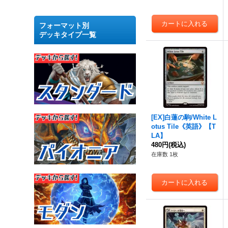
フォーマット別
デッキタイプ一覧
[EX]白蓮の駒/White L
otus Tile《英語》【T
LA】
480円
(税込)
在庫数 1枚