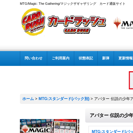
MTG/Magic: The Gathering/マジックザギャザリング カード通販サイト
問い合わせ
ご利用案内
状態表記
新弾
更新情報
ホーム
>
MTG:スタンダード(パック別)
>
アバター 伝説の少年
アバター 伝説の少