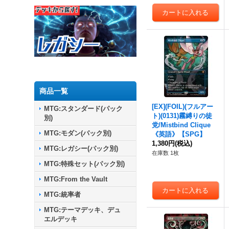
商品一覧
[EX](FOIL)(フルアー
MTG:スタンダード(パック
ト)(0131)霧縛りの徒
別)
党/Mistbind Clique
MTG:モダン(パック別)
《英語》【SPG】
1,380円
(税込)
MTG:レガシー(パック別)
在庫数 1枚
MTG:特殊セット(パック別)
MTG:From the Vault
MTG:統率者
MTG:テーマデッキ、デュ
エルデッキ