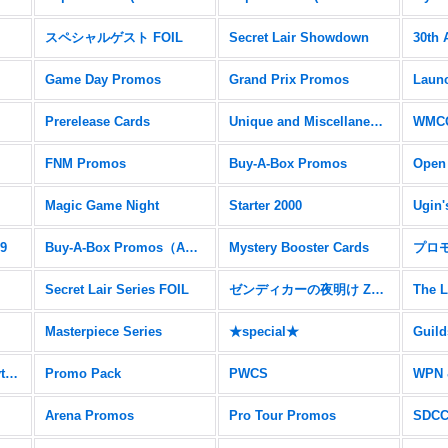
スペシャルゲスト FOIL
Secret Lair Showdown
30th 
Game Day Promos
Grand Prix Promos
Prerelease Cards
Unique and Miscellaneous Promos
WMCQ
FNM Promos
Buy-A-Box Promos
Open
Magic Game Night
Starter 2000
Ugin'
19
Buy-A-Box Promos（AER）
Mystery Booster Cards
プロ
Secret Lair Series FOIL
ゼンディカーの夜明け Zendikar Expeditions
The L
Masterpiece Series
★special★
Ravnica Allegiance Mythic Edition
Promo Pack
PWCS
WPN 
Arena Promos
Pro Tour Promos
SDC