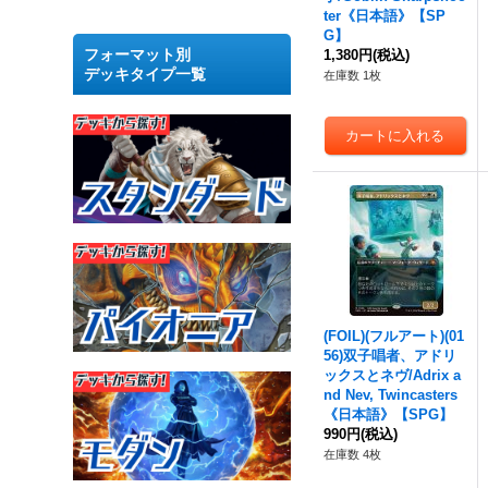
ter《日本語》【SP
G】
フォーマット別
1,380円
(税込)
デッキタイプ一覧
在庫数 1枚
(FOIL)(フルアート)(01
56)双子唱者、アドリ
ックスとネヴ/Adrix a
nd Nev, Twincasters
《日本語》【SPG】
990円
(税込)
在庫数 4枚