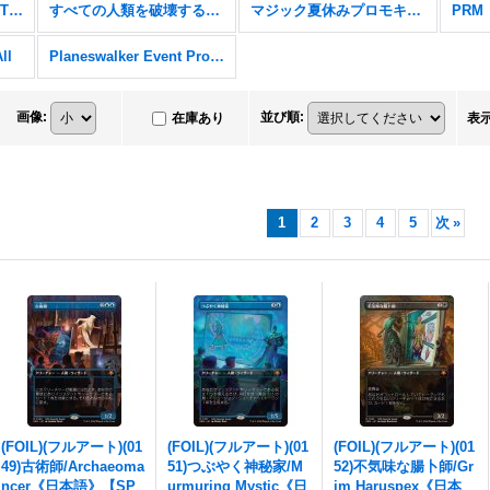
Secret Lair x Stranger Things
すべての人類を破壊する。それらは再生できない。
マジック夏休みプロモキャンペーン
PRM
ll
Planeswalker Event Promos
画像
:
並び順
:
在庫あり
表
1
2
3
4
5
次
»
(FOIL)(フルアート)(01
(FOIL)(フルアート)(01
(FOIL)(フルアート)(01
49)古術師/Archaeoma
51)つぶやく神秘家/M
52)不気味な腸卜師/Gr
ncer《日本語》【SP
urmuring Mystic《日
im Haruspex《日本