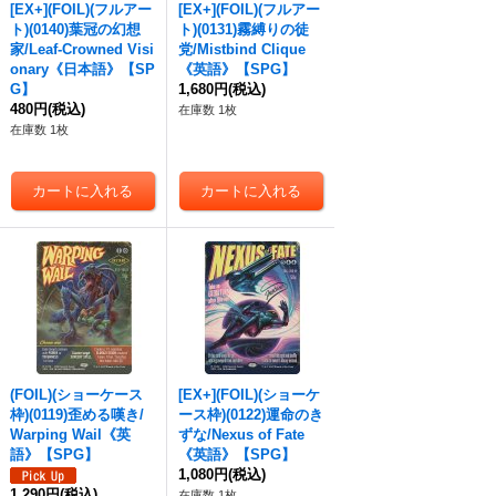
[EX+](FOIL)(フルアー
[EX+](FOIL)(フルアー
ト)(0140)葉冠の幻想
ト)(0131)霧縛りの徒
家/Leaf-Crowned Visi
党/Mistbind Clique
onary《日本語》【SP
《英語》【SPG】
G】
1,680円
(税込)
480円
(税込)
在庫数 1枚
在庫数 1枚
(FOIL)(ショーケース
[EX+](FOIL)(ショーケ
枠)(0119)歪める嘆き/
ース枠)(0122)運命のき
Warping Wail《英
ずな/Nexus of Fate
語》【SPG】
《英語》【SPG】
1,080円
(税込)
1,290円
(税込)
在庫数 1枚