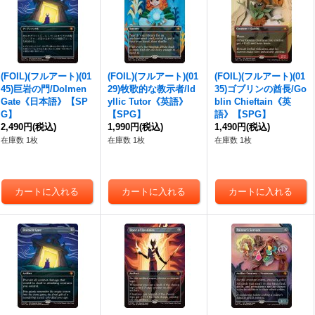
(FOIL)(フルアート)(01
(FOIL)(フルアート)(01
(FOIL)(フルアート)(01
45)巨岩の門/Dolmen
29)牧歌的な教示者/Id
35)ゴブリンの酋長/Go
Gate《日本語》【SP
yllic Tutor《英語》
blin Chieftain《英
G】
【SPG】
語》【SPG】
2,490円
(税込)
1,990円
(税込)
1,490円
(税込)
在庫数 1枚
在庫数 1枚
在庫数 1枚