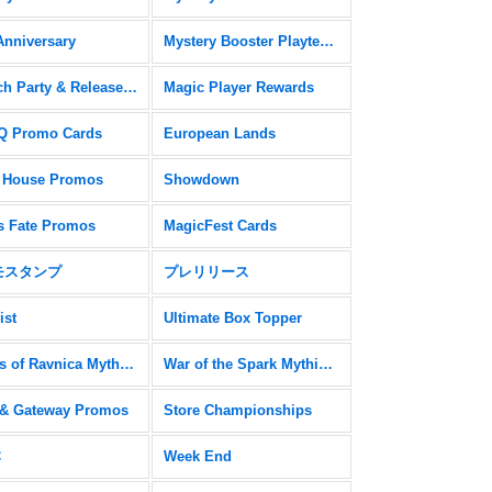
Anniversary
Mystery Booster Playtest Cards
Launch Party & Release Event Promos
Magic Player Rewards
 Promo Cards
European Lands
 House Promos
Showdown
s Fate Promos
MagicFest Cards
モスタンプ
プレリリース
ist
Ultimate Box Topper
Guilds of Ravnica Mythic Edition
War of the Spark Mythic Edition
& Gateway Promos
Store Championships
C
Week End