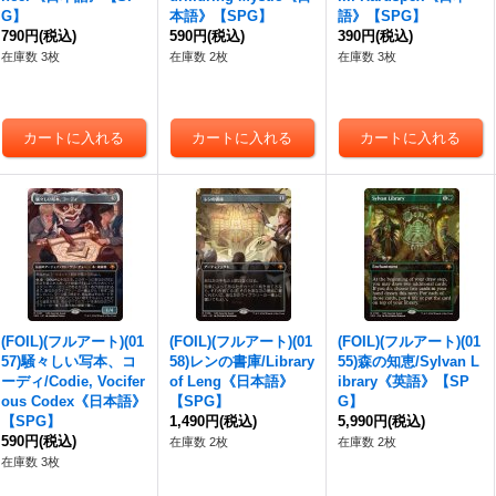
G】
本語》【SPG】
語》【SPG】
790円
(税込)
590円
(税込)
390円
(税込)
在庫数 3枚
在庫数 2枚
在庫数 3枚
(FOIL)(フルアート)(01
(FOIL)(フルアート)(01
(FOIL)(フルアート)(01
57)騒々しい写本、コ
58)レンの書庫/Library
55)森の知恵/Sylvan L
ーディ/Codie, Vocifer
of Leng《日本語》
ibrary《英語》【SP
ous Codex《日本語》
【SPG】
G】
【SPG】
1,490円
(税込)
5,990円
(税込)
590円
(税込)
在庫数 2枚
在庫数 2枚
在庫数 3枚