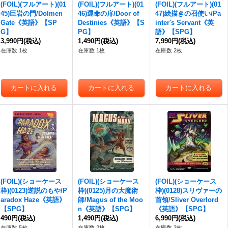
(FOIL)(フルアート)(01
(FOIL)(フルアート)(01
(FOIL)(フルアート)(01
45)巨岩の門/Dolmen
46)運命の扉/Door of
47)絵描きの召使い/Pa
Gate《英語》【SP
Destinies《英語》【S
inter's Servant《英
G】
PG】
語》【SPG】
3,990円
(税込)
1,490円
(税込)
7,990円
(税込)
在庫数 1枚
在庫数 1枚
在庫数 2枚
(FOIL)(ショーケース
(FOIL)(ショーケース
(FOIL)(ショーケース
枠)(0123)逆説のもや/P
枠)(0125)月の大魔術
枠)(0128)スリヴァーの
aradox Haze《英語》
師/Magus of the Moo
首領/Sliver Overlord
【SPG】
n《英語》【SPG】
《英語》【SPG】
490円
(税込)
1,490円
(税込)
6,990円
(税込)
在庫数 5枚
在庫数 2枚
在庫数 3枚