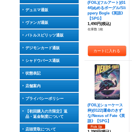
(FOIL)(フルアート)(01
44)ぬめるボーグル/Sli
デュエマ通販
ppery Bogle《英語》
【SPG】
ヴァンガ通販
1,490円
(税込)
在庫数 1枚
バトルスピリッツ通販
デジモンカード通販
シャドウバース通販
状態表記
店舗案内
プライバシーポリシー
(FOIL)(ショーケース
枠)(0122)運命のきず
【初回購入の方限定】返
な/Nexus of Fate《英
品・返金制度について
語》【SPG】
店頭受取について
1,290円
(税込)