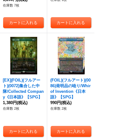
在庫数 7枚
[EX](FOIL)(フルアー
(FOIL)(フルアート)(00
ト)(0072)集合した中
86)発明品の唸り/Whir
隊/Collected Compan
of Invention《日本
y《日本語》【SPG】
語》【SPG】
1,380円
(税込)
990円
(税込)
在庫数 2枚
在庫数 2枚