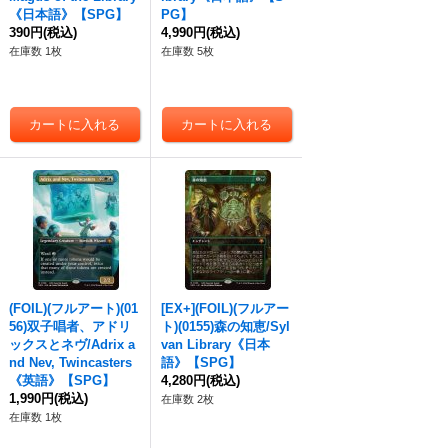
《日本語》【SPG】
PG】
390円
(税込)
4,990円
(税込)
在庫数 1枚
在庫数 5枚
(FOIL)(フルアート)(01
[EX+](FOIL)(フルアー
56)双子唱者、アドリ
ト)(0155)森の知恵/Syl
ックスとネヴ/Adrix a
van Library《日本
nd Nev, Twincasters
語》【SPG】
《英語》【SPG】
4,280円
(税込)
1,990円
(税込)
在庫数 2枚
在庫数 1枚