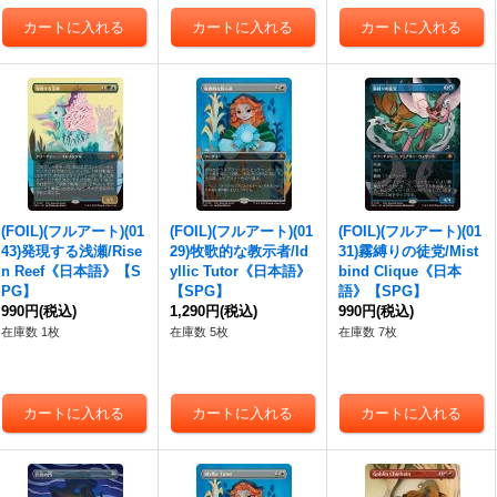
(FOIL)(フルアート)(01
(FOIL)(フルアート)(01
(FOIL)(フルアート)(01
43)発現する浅瀬/Rise
29)牧歌的な教示者/Id
31)霧縛りの徒党/Mist
n Reef《日本語》【S
yllic Tutor《日本語》
bind Clique《日本
PG】
【SPG】
語》【SPG】
990円
(税込)
1,290円
(税込)
990円
(税込)
在庫数 1枚
在庫数 5枚
在庫数 7枚