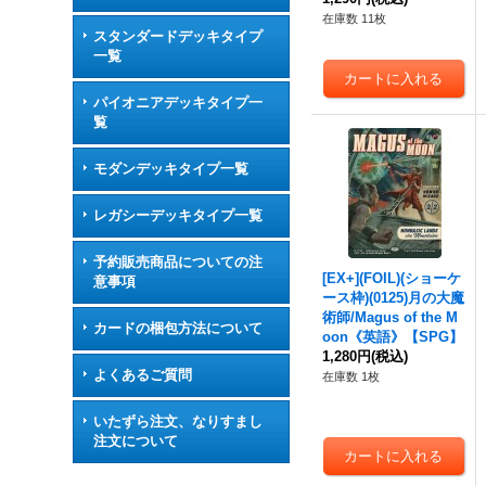
在庫数 11枚
スタンダードデッキタイプ
一覧
パイオニアデッキタイプ一
覧
モダンデッキタイプ一覧
レガシーデッキタイプ一覧
予約販売商品についての注
[EX+](FOIL)(ショーケ
意事項
ース枠)(0125)月の大魔
術師/Magus of the M
カードの梱包方法について
oon《英語》【SPG】
1,280円
(税込)
よくあるご質問
在庫数 1枚
いたずら注文、なりすまし
注文について