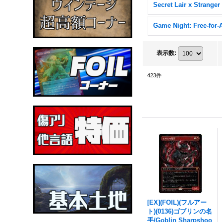
Game Night: Free-for-A
表示数
:
423
件
[EX](FOIL)(フルアー
ト)(0136)ゴブリンの名
手/Goblin Sharpshoo