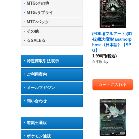
MTG:その他
MTG:サプライ
MTG:パック
その他
(FOIL)(フルアート)(01
42)魔力変/Manamorp
☆SALE☆
hose《日本語》【SP
G】
1,990円
(税込)
特定商取引法表示
在庫数 4枚
ご利用案内
メールマガジン
問い合わせ
遊戯王通販
ポケモン通販