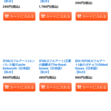
【ELD】
【ELD】
290
円
(税込)
290
円
(税込)
1,790
円
(税込)
カートに入れる
カートに入れる
カートに入れる
(FOIL)(フルアート)エン
(FOIL)(フルアート)王家
[EX+](FOIL)(フルアー
バレス城/Castle
の跡継ぎ/The Royal
ト)金のガチョウ/Gilded
Embereth《日本語》
Scions《日本語》
Goose《日本語》
【ELD】
【ELD】
【ELD】
990
円
(税込)
490
円
(税込)
980
円
(税込)
カートに入れる
カートに入れる
カートに入れる