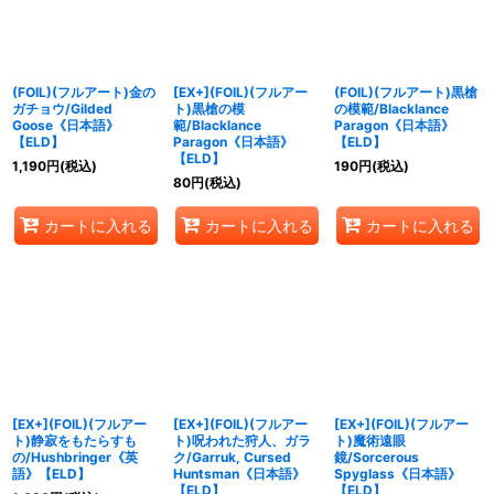
(FOIL)(フルアート)金の
[EX+](FOIL)(フルアー
(FOIL)(フルアート)黒槍
ガチョウ/Gilded
ト)黒槍の模
の模範/Blacklance
Goose《日本語》
範/Blacklance
Paragon《日本語》
【ELD】
Paragon《日本語》
【ELD】
【ELD】
1,190
円
(税込)
190
円
(税込)
80
円
(税込)
カートに入れる
カートに入れる
カートに入れる
[EX+](FOIL)(フルアー
[EX+](FOIL)(フルアー
[EX+](FOIL)(フルアー
ト)静寂をもたらすも
ト)呪われた狩人、ガラ
ト)魔術遠眼
の/Hushbringer《英
ク/Garruk, Cursed
鏡/Sorcerous
語》【ELD】
Huntsman《日本語》
Spyglass《日本語》
【ELD】
【ELD】