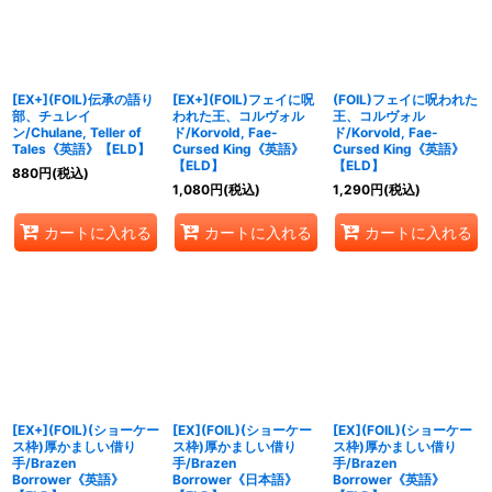
[EX+](FOIL)伝承の語り
[EX+](FOIL)フェイに呪
(FOIL)フェイに呪われた
部、チュレイ
われた王、コルヴォル
王、コルヴォル
ン/Chulane, Teller of
ド/Korvold, Fae-
ド/Korvold, Fae-
Tales《英語》【ELD】
Cursed King《英語》
Cursed King《英語》
【ELD】
【ELD】
880
円
(税込)
1,080
円
(税込)
1,290
円
(税込)
カートに入れる
カートに入れる
カートに入れる
[EX+](FOIL)(ショーケー
[EX](FOIL)(ショーケー
[EX](FOIL)(ショーケー
ス枠)厚かましい借り
ス枠)厚かましい借り
ス枠)厚かましい借り
手/Brazen
手/Brazen
手/Brazen
Borrower《英語》
Borrower《日本語》
Borrower《英語》