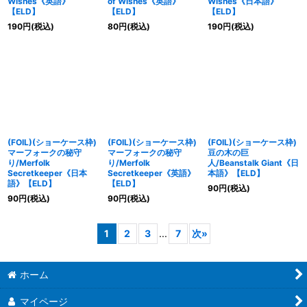
Wishes《英語》
of Wishes《英語》
Wishes《日本語》
【ELD】
【ELD】
【ELD】
190
円
(税込)
80
円
(税込)
190
円
(税込)
(FOIL)(ショーケース枠)
(FOIL)(ショーケース枠)
(FOIL)(ショーケース枠)
マーフォークの秘守
マーフォークの秘守
豆の木の巨
り/Merfolk
り/Merfolk
人/Beanstalk Giant《日
Secretkeeper《日本
Secretkeeper《英語》
本語》【ELD】
語》【ELD】
【ELD】
90
円
(税込)
90
円
(税込)
90
円
(税込)
1
2
3
...
7
次
»
ホーム
マイページ