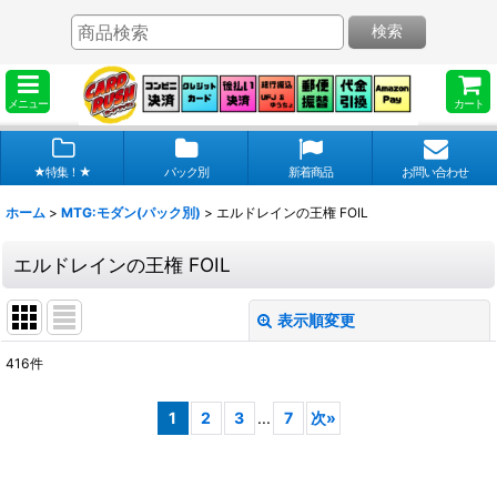
検索
メニュー
カート
★特集！★
パック別
新着商品
お問い合わせ
ホーム
>
MTG:モダン(パック別)
>
エルドレインの王権 FOIL
エルドレインの王権 FOIL
表示順変更
閉じる
416
件
表示数
:
1
2
3
...
7
次
»
在庫あり
並び順
: