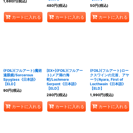
1,680
円
(税込)
480
円
(税込)
50
円
(税込)
カートに入れる
カートに入れる
カートに入れる
(FOIL)(フルアート)魔術
[EX+](FOIL)(フルアー
(FOIL)(フルアート)ロー
遠眼鏡/Sorcerous
ト)メア湖の海
クスワインの元首、アヤ
Spyglass《日本語》
蛇/Lochmere
ーラ/Ayara, First of
【ELD】
Serpent《日本語》
Locthwain《日本語》
【ELD】
【ELD】
90
円
(税込)
280
円
(税込)
1,990
円
(税込)
カートに入れる
カートに入れる
カートに入れる