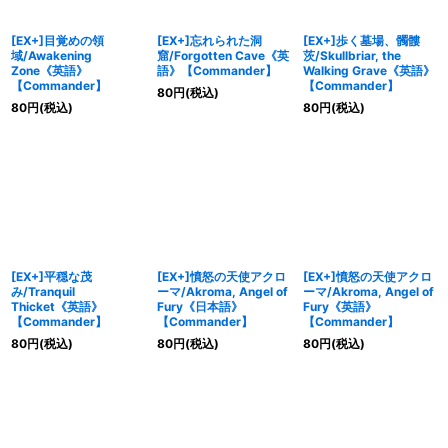
[EX+]目覚めの領
[EX+]忘れられた洞
[EX+]歩く墓場、髑髏
域/Awakening
窟/Forgotten Cave《英
茨/Skullbriar, the
Zone《英語》
語》【Commander】
Walking Grave《英語》
【Commander】
【Commander】
80
円
(税込)
80
円
(税込)
80
円
(税込)
[EX+]平穏な茂
[EX+]憤怒の天使アクロ
[EX+]憤怒の天使アクロ
み/Tranquil
ーマ/Akroma, Angel of
ーマ/Akroma, Angel of
Thicket《英語》
Fury《日本語》
Fury《英語》
【Commander】
【Commander】
【Commander】
80
円
(税込)
80
円
(税込)
80
円
(税込)