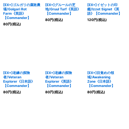
[EX+]ゴルガリの腐敗農
[EX+]グルールの芝
[EX+]イゼットの印
場/Golgari Rot
地/Gruul Turf《英語》
鑑/Izzet Signet《英
Farm《英語》
【Commander】
語》【Commander】
【Commander】
80
円
(税込)
120
円
(税込)
80
円
(税込)
[EX+]老練の探険
[EX+]老練の探険
[EX+]目覚めの領
者/Veteran
者/Veteran
域/Awakening
Explorer《日本語》
Explorer《英語》
Zone《日本語》
【Commander】
【Commander】
【Commander】
80
円
(税込)
80
円
(税込)
80
円
(税込)