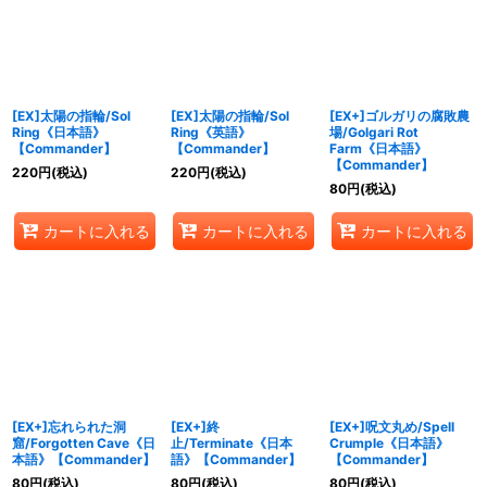
絞り込む
[EX]太陽の指輪/Sol
[EX]太陽の指輪/Sol
[EX+]ゴルガリの腐敗農
Ring《日本語》
Ring《英語》
場/Golgari Rot
【Commander】
【Commander】
Farm《日本語》
【Commander】
220
円
(税込)
220
円
(税込)
80
円
(税込)
カートに入れる
カートに入れる
カートに入れる
[EX+]忘れられた洞
[EX+]終
[EX+]呪文丸め/Spell
窟/Forgotten Cave《日
止/Terminate《日本
Crumple《日本語》
本語》【Commander】
語》【Commander】
【Commander】
80
円
(税込)
80
円
(税込)
80
円
(税込)