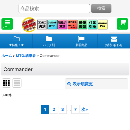
検索
メニュー
カート
★特集！★
パック別
新着商品
お問い合わせ
ホーム
>
MTG:統率者
>
Commander
Commander
表示順変更
閉じる
398
件
表示数
:
1
2
3
...
7
次
»
在庫あり
並び順
: