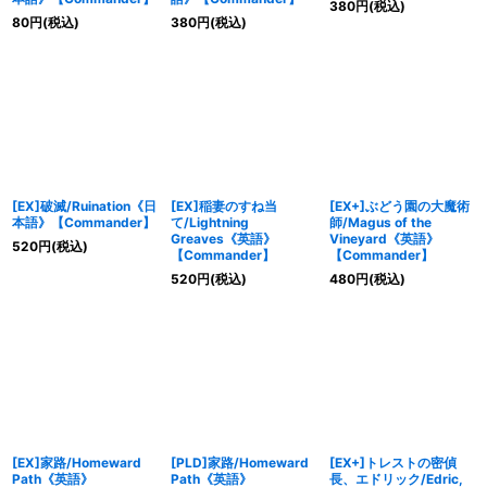
380
円
(税込)
80
円
(税込)
380
円
(税込)
[EX]破滅/Ruination《日
[EX]稲妻のすね当
[EX+]ぶどう園の大魔術
本語》【Commander】
て/Lightning
師/Magus of the
Greaves《英語》
Vineyard《英語》
520
円
(税込)
【Commander】
【Commander】
520
円
(税込)
480
円
(税込)
[EX]家路/Homeward
[PLD]家路/Homeward
[EX+]トレストの密偵
Path《英語》
Path《英語》
長、エドリック/Edric,