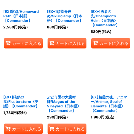
[EX]家路/Homeward
[EX+]頭蓋骨絞
[EX+]勇者の
Path《日本語》
め/Skullclamp《日本
兜/Champion's
【Commander】
語》【Commander】
Helm《日本語》
【Commander】
2,580
円
(税込)
880
円
(税込)
580
円
(税込)
カートに入れる
カートに入れる
カートに入れる
[EX+]狼狽の
ぶどう園の大魔術
[EX]精霊の魂、アニマ
嵐/Flusterstorm《英
師/Magus of the
ー/Animar, Soul of
語》【Commander】
Vineyard《日本語》
Elements《日本語》
【Commander】
【Commander】
1,780
円
(税込)
290
円
(税込)
1,980
円
(税込)
カートに入れる
カートに入れる