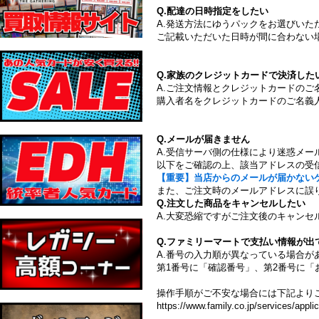
Q.配達の日時指定をしたい
A.発送方法にゆうパックをお選びい
ご記載いただいた日時が間に合わない
Q.家族のクレジットカードで決済した
A.ご注文情報とクレジットカードの
購入者名をクレジットカードのご名義
Q.メールが届きません
A.受信サーバ側の仕様により迷惑メー
以下をご確認の上、該当アドレスの受
【重要】当店からのメールが届かない
また、ご注文時のメールアドレスに誤
Q.注文した商品をキャンセルしたい
A.大変恐縮ですがご注文後のキャンセ
Q.ファミリーマートで支払い情報が出
A.番号の入力順が異なっている場合が
第1番号に「確認番号」、第2番号に「
操作手順がご不安な場合には下記より
https://www.family.co.jp/services/applic