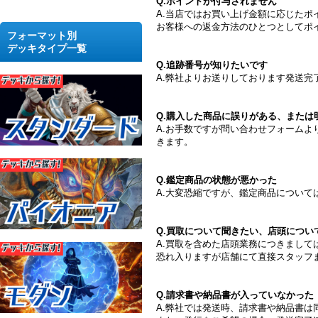
Q.ポイントが付与されません
A.当店ではお買い上げ金額に応じたポ
お客様への返金方法のひとつとしてポ
フォーマット別
デッキタイプ一覧
Q.追跡番号が知りたいです
A.弊社よりお送りしております発送
Q.購入した商品に誤りがある、または
A.お手数ですが問い合わせフォーム
きます。
Q.鑑定商品の状態が悪かった
A.大変恐縮ですが、鑑定商品につい
Q.買取について聞きたい、店頭につい
A.買取を含めた店頭業務につきまして
恐れ入りますが店舗にて直接スタッフ
Q.請求書や納品書が入っていなかった
A.弊社では発送時、請求書や納品書は