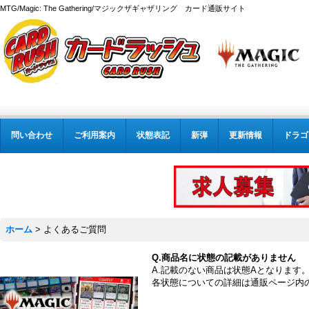
MTG/Magic: The Gathering/マジックザギャザリング カード通販サイト
問い合わせ
ご利用案内
状態表記
新弾
更新情報
ドラゴ
ホーム
>
よくあるご質問
Q.商品名に状態の記載がありません
A.記載のない商品は状態Aとなります
各状態についての詳細は通販ページ内