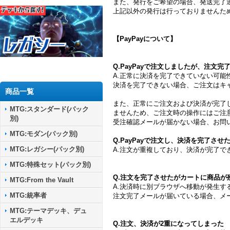
また、発行をご希望の場合、発送完了
上記以外の発行は行っておりませんた
【PayPayについて】
Q.PayPayで注文しましたが、注文
A.正常に決済を完了できていない可能
決済を完了できない場合、ご注文はキ
商品一覧
また、正常にご注文および決済が完了
MTG:スタンダード(パック
ませんため、ご注文時の操作にはご注
別)
受注確認メールが届かない場合、お問
MTG:モダン(パック別)
Q.PayPayで注文し、決済を完了さ
MTG:レガシー(パック別)
A.注文が重複しており、決済が完了
MTG:特殊セット(パック別)
Q.注文を完了させたがカートに商品が
MTG:From the Vault
A.決済時に別ブラウザへ移動が発生
MTG:統率者
注文完了メールが届いている場合、メ
MTG:テーマデッキ、デュ
エルデッキ
Q.注文、決済が2重になってしまった