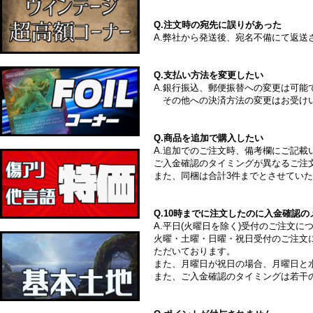
Q.注文時の宛先に誤りがあった
A.弊社から発送後、宛名不備にて返
Q.支払い方法を変更したい
A.銀行振込、郵便振替への変更は可
その他への決済方法の変更はお受け
Q.商品を追加で購入したい
A.追加でのご注文時、備考欄にご記
ご入金確認のタイミングが異なるご注
また、同梱は合計3件までとさせてい
Q.10時までに注文したのに入金確認
A.平日(火曜日を除く)受付のご注文に
火曜・土曜・日曜・祝日受付のご注文
ただいております。
また、月曜日が祝日の場合、月曜日と
また、ご入金確認のタイミングは若干