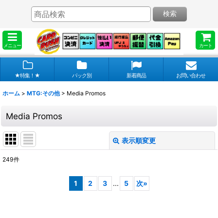
検索
メニュー
カート
★特集！★
パック別
新着商品
お問い合わせ
ホーム
>
MTG:その他
>
Media Promos
Media Promos
表示順変更
閉じる
249
件
表示数
:
1
2
3
...
5
次
»
在庫あり
並び順
: