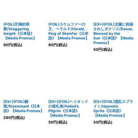
(FOIL)圧倒的洞
(FOIL)スケムファーの
[EX+](FOIL)太陽に祝福
察/Staggering
王、ヘラルド/Harald,
されしダクソス/Daxos,
Insight《日本語》
King of Skemfar《日本
Blessed by the
【Media Promos】
語》【Media Promos】
Sun《日本語》【Media
Promos】
90
円
(税込)
90
円
(税込)
50
円
(税込)
[EX+](FOIL)解
[EX+](FOIL)ヘリオッド
[EX+](FOIL)惑乱スプラ
呪/Disenchant《日本
の巡礼者/Heliod's
イト/Hypnotic
語》【Media Promos】
Pilgrim《日本語》
Sprite《日本語》
【Media Promos】
【Media Promos】
280
円
(税込)
50
円
(税込)
50
円
(税込)