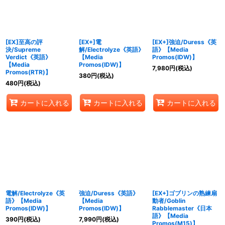
[EX]至高の評
[EX+]電
[EX+]強迫/Duress《英
決/Supreme
解/Electrolyze《英語》
語》【Media
Verdict《英語》
【Media
Promos(IDW)】
【Media
Promos(IDW)】
7,980
円
(税込)
Promos(RTR)】
380
円
(税込)
480
円
(税込)
カートに入れる
カートに入れる
カートに入れる
電解/Electrolyze《英
強迫/Duress《英語》
[EX+]ゴブリンの熟練扇
語》【Media
【Media
動者/Goblin
Promos(IDW)】
Promos(IDW)】
Rabblemaster《日本
語》【Media
390
円
(税込)
7,990
円
(税込)
Promos(M15)】