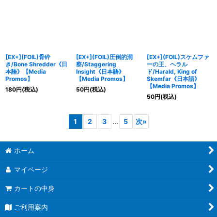
[EX+](FOIL)骨砕
[EX+](FOIL)圧倒的洞
[EX+](FOIL)スケムファ
き/Bone Shredder《日
察/Staggering
ーの王、ヘラル
本語》【Media
Insight《日本語》
ド/Harald, King of
Promos】
【Media Promos】
Skemfar《日本語》
【Media Promos】
180
円
(税込)
50
円
(税込)
50
円
(税込)
1
2
3
...
5
次
»
ホーム
マイページ
カートの中身
ご利用案内