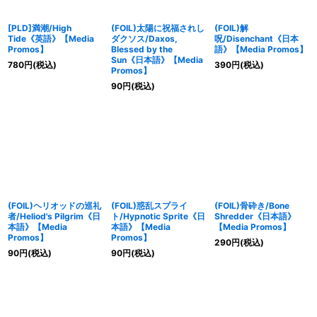
[PLD]満潮/High
(FOIL)太陽に祝福されし
(FOIL)解
Tide《英語》【Media
ダクソス/Daxos,
呪/Disenchant《日本
Promos】
Blessed by the
語》【Media Promos】
Sun《日本語》【Media
780
円
(税込)
390
円
(税込)
Promos】
90
円
(税込)
(FOIL)ヘリオッドの巡礼
(FOIL)惑乱スプライ
(FOIL)骨砕き/Bone
者/Heliod's Pilgrim《日
ト/Hypnotic Sprite《日
Shredder《日本語》
本語》【Media
本語》【Media
【Media Promos】
Promos】
Promos】
290
円
(税込)
90
円
(税込)
90
円
(税込)