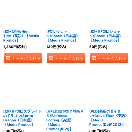
絞り込む
[EX+]満潮/High
(FOIL)ショッ
[EX+](FOIL)ショッ
Tide《英語》【Media
ク/Shock《日本語》
ク/Shock《日本語》
Promos】
【Media Promos】
【Media Promos】
1,380
円
(税込)
130
円
(税込)
50
円
(税込)
カートに入れる
カートに入れる
カートに入れる
[EX+](FOIL)スプライト
[HPLD]信仰無き物あさ
[PLD]墓所のタイタ
のドラゴン/Sprite
り/Faithless
ン/Grave Titan《英語》
Dragon《日本語》
Looting《英語》
【Media
【Media Promos】
【Media
Promos(DotP2012)】
Promos(IDW)】
380
円
(税込)
880
円
(税込)