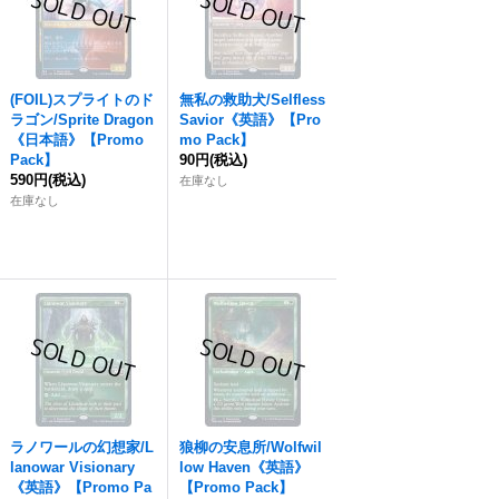
(FOIL)スプライトのド
無私の救助犬/Selfless
ラゴン/Sprite Dragon
Savior《英語》【Pro
《日本語》【Promo
mo Pack】
Pack】
90円
(税込)
590円
(税込)
在庫なし
在庫なし
ラノワールの幻想家/L
狼柳の安息所/Wolfwil
lanowar Visionary
low Haven《英語》
《英語》【Promo Pa
【Promo Pack】