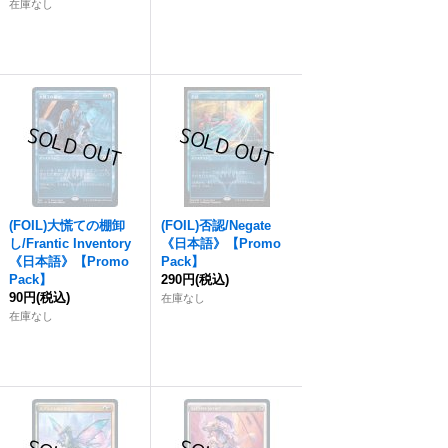
在庫なし
(FOIL)大慌ての棚卸
(FOIL)否認/Negate
し/Frantic Inventory
《日本語》【Promo
《日本語》【Promo
Pack】
Pack】
290円
(税込)
90円
(税込)
在庫なし
在庫なし