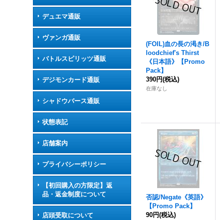
デュエマ通販
ヴァンガ通販
(FOIL)血の長の渇き/B
loodchief's Thirst
バトルスピリッツ通販
《日本語》【Promo
Pack】
390円
(税込)
デジモンカード通販
在庫なし
シャドウバース通販
状態表記
店舗案内
プライバシーポリシー
【初回購入の方限定】返
品・返金制度について
否認/Negate《英語》
【Promo Pack】
90円
(税込)
店頭受取について