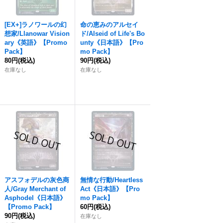
[EX+]ラノワールの幻
命の恵みのアルセイ
想家/Llanowar Vision
ド/Alseid of Life's Bo
ary《英語》【Promo
unty《日本語》【Pro
Pack】
mo Pack】
80円
(税込)
90円
(税込)
在庫なし
在庫なし
アスフォデルの灰色商
無情な行動/Heartless
人/Gray Merchant of
Act《日本語》【Pro
Asphodel《日本語》
mo Pack】
【Promo Pack】
60円
(税込)
90円
(税込)
在庫なし