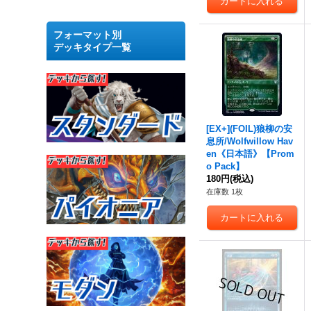
フォーマット別
デッキタイプ一覧
[EX+](FOIL)狼柳の安
息所/Wolfwillow Hav
en《日本語》【Prom
o Pack】
180円
(税込)
在庫数 1枚