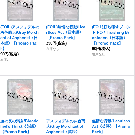
(FOIL)アスフォデルの
(FOIL)無情な行動/Hea
(FOIL)打ち壊すブロン
灰色商人/Gray Merch
rtless Act《日本語》
トドン/Thrashing Br
ant of Asphodel《日
【Promo Pack】
ontodon《日本語》
本語》【Promo Pac
390円
(税込)
【Promo Pack】
k】
90円
(税込)
在庫なし
90円
(税込)
在庫なし
在庫なし
血の長の渇き/Bloodc
アスフォデルの灰色商
無情な行動/Heartless
hief's Thirst《英語》
人/Gray Merchant of
Act《英語》【Promo
【Promo Pack】
Asphodel《英語》
Pack】