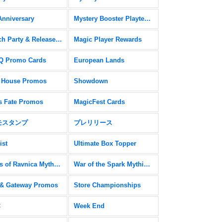
Anniversary
Mystery Booster Playtest Cards
Launch Party & Release Event Promos
Magic Player Rewards
 Promo Cards
European Lands
 House Promos
Showdown
s Fate Promos
MagicFest Cards
モスタンプ
プレリリース
ist
Ultimate Box Topper
Guilds of Ravnica Mythic Edition
War of the Spark Mythic Edition
& Gateway Promos
Store Championships
C
Week End