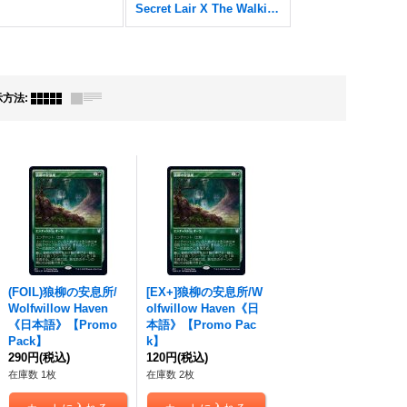
Secret Lair X The Walking Dead
示方法
:
(FOIL)狼柳の安息所/
[EX+]狼柳の安息所/W
Wolfwillow Haven
olfwillow Haven《日
《日本語》【Promo
本語》【Promo Pac
Pack】
k】
290円
(税込)
120円
(税込)
在庫数 1枚
在庫数 2枚