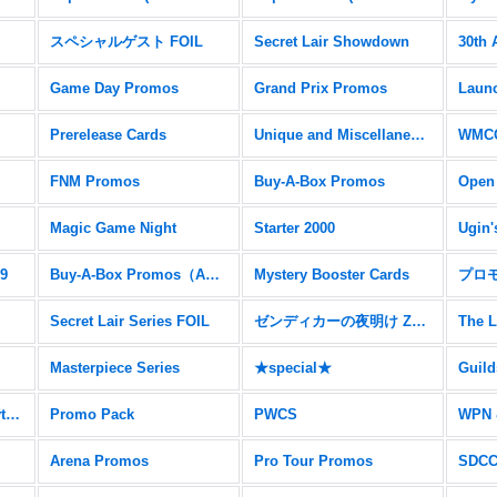
スペシャルゲスト FOIL
Secret Lair Showdown
30th 
Game Day Promos
Grand Prix Promos
Prerelease Cards
Unique and Miscellaneous Promos
WMCQ
FNM Promos
Buy-A-Box Promos
Open
Magic Game Night
Starter 2000
Ugin'
19
Buy-A-Box Promos（AER）
Mystery Booster Cards
プロ
Secret Lair Series FOIL
ゼンディカーの夜明け Zendikar Expeditions
The L
Masterpiece Series
★special★
Ravnica Allegiance Mythic Edition
Promo Pack
PWCS
WPN 
Arena Promos
Pro Tour Promos
SDC