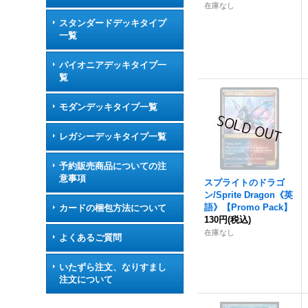
在庫なし
スタンダードデッキタイプ
一覧
パイオニアデッキタイプ一
覧
モダンデッキタイプ一覧
レガシーデッキタイプ一覧
予約販売商品についての注
意事項
スプライトのドラゴ
ン/Sprite Dragon《英
語》【Promo Pack】
カードの梱包方法について
130円
(税込)
在庫なし
よくあるご質問
いたずら注文、なりすまし
注文について