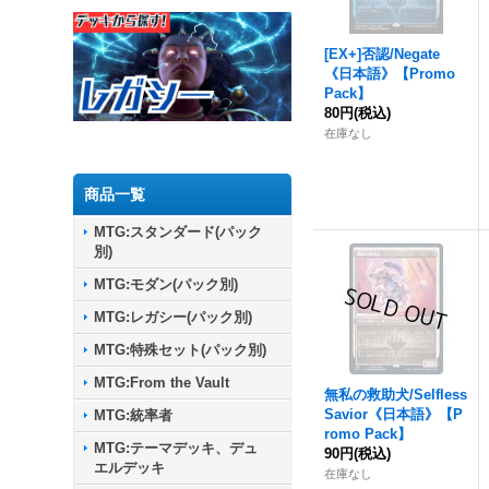
[EX+]否認/Negate
《日本語》【Promo
Pack】
80円
(税込)
在庫なし
商品一覧
MTG:スタンダード(パック
別)
MTG:モダン(パック別)
MTG:レガシー(パック別)
MTG:特殊セット(パック別)
MTG:From the Vault
無私の救助犬/Selfless
Savior《日本語》【P
MTG:統率者
romo Pack】
MTG:テーマデッキ、デュ
90円
(税込)
エルデッキ
在庫なし