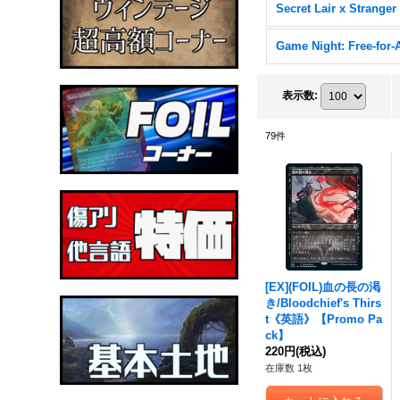
Game Night: Free-for-A
表示数
:
79
件
[EX](FOIL)血の長の渇
き/Bloodchief's Thirs
t《英語》【Promo Pa
ck】
220円
(税込)
在庫数 1枚