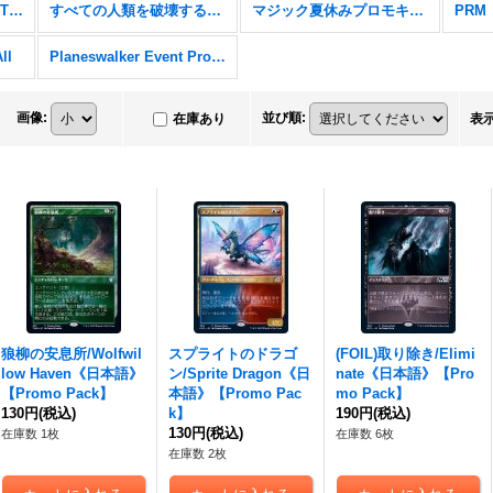
Secret Lair x Stranger Things
すべての人類を破壊する。それらは再生できない。
マジック夏休みプロモキャンペーン
PRM
ll
Planeswalker Event Promos
画像
:
並び順
:
在庫あり
表
狼柳の安息所/Wolfwil
スプライトのドラゴ
(FOIL)取り除き/Elimi
low Haven《日本語》
ン/Sprite Dragon《日
nate《日本語》【Pro
【Promo Pack】
本語》【Promo Pac
mo Pack】
130円
(税込)
k】
190円
(税込)
130円
(税込)
在庫数 1枚
在庫数 6枚
在庫数 2枚