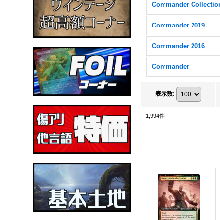
Commander 2019
Commander 2016
Commander
表示数
:
1,994
件