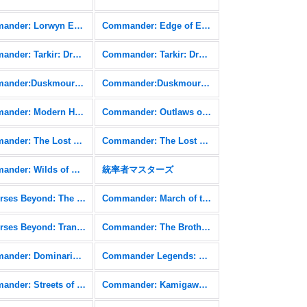
Commander: Lorwyn Eclipsed FOIL
Commander: Edge of Eternities
Commander: Tarkir: Dragonstorm
Commander: Tarkir: Dragonstorm FOIL
Commander:Duskmourn: House of Horror
Commander:Duskmourn: House of Horror FOIL
Commander: Modern Horizons 3 FOIL
Commander: Outlaws of Thunder Junction
Commander: The Lost Caverns of Ixalan
Commander: The Lost Caverns of Ixalan FOIL
Commander: Wilds of Eldraine FOIL
統率者マスターズ
Universes Beyond: The Lord of the Rings: Tales of Middle-earth FOIL
Commander: March of the Machine
Universes Beyond: Transformers
Commander: The Brothers' War
Commander: Dominaria United FOIL
Commander Legends: Battle for Baldur's Gate
Commander: Streets of New Capenna FOIL
Commander: Kamigawa: Neon Dynasty