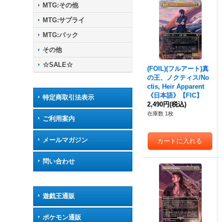
MTG:その他
MTG:サプライ
MTG:パック
その他
☆SALE☆
(FOIL)(フルアート)真
の王、ノクティス/No
ctis, Heir Apparent
《日本語》【FIC】
特定商取引法表示
2,490円
(税込)
在庫数 1枚
ご利用案内
メールマガジン
問い合わせ
遊戯王通販
ポケモン通販