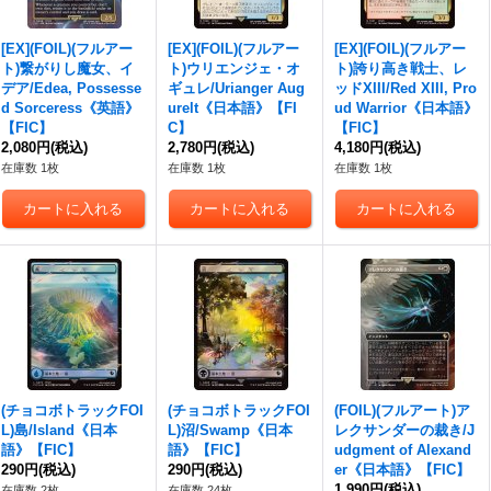
[EX](FOIL)(フルアー
[EX](FOIL)(フルアー
[EX](FOIL)(フルアー
ト)繋がりし魔女、イ
ト)ウリエンジェ・オ
ト)誇り高き戦士、レ
デア/Edea, Possesse
ギュレ/Urianger Aug
ッドXIII/Red XIII, Pro
d Sorceress《英語》
urelt《日本語》【FI
ud Warrior《日本語》
【FIC】
C】
【FIC】
2,080円
(税込)
2,780円
(税込)
4,180円
(税込)
在庫数 1枚
在庫数 1枚
在庫数 1枚
(チョコボトラックFOI
(チョコボトラックFOI
(FOIL)(フルアート)ア
L)島/Island《日本
L)沼/Swamp《日本
レクサンダーの裁き/J
語》【FIC】
語》【FIC】
udgment of Alexand
290円
(税込)
290円
(税込)
er《日本語》【FIC】
1,990円
(税込)
在庫数 2枚
在庫数 24枚