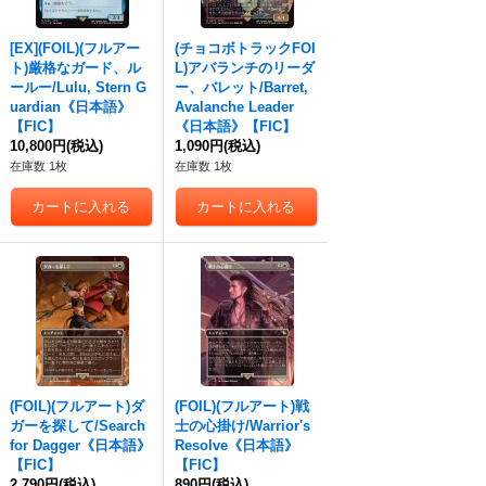
[EX](FOIL)(フルアー
(チョコボトラックFOI
ト)厳格なガード、ル
L)アバランチのリーダ
ールー/Lulu, Stern G
ー、バレット/Barret,
uardian《日本語》
Avalanche Leader
【FIC】
《日本語》【FIC】
10,800円
(税込)
1,090円
(税込)
在庫数 1枚
在庫数 1枚
(FOIL)(フルアート)ダ
(FOIL)(フルアート)戦
ガーを探して/Search
士の心掛け/Warrior's
for Dagger《日本語》
Resolve《日本語》
【FIC】
【FIC】
2,790円
(税込)
890円
(税込)