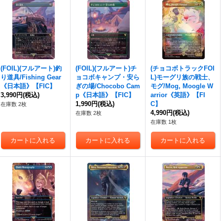
(FOIL)(フルアート)釣
(FOIL)(フルアート)チ
(チョコボトラックFOI
り道具/Fishing Gear
ョコボキャンプ・安ら
L)モーグリ族の戦士、
《日本語》【FIC】
ぎの場/Chocobo Cam
モグ/Mog, Moogle W
3,990円
(税込)
p《日本語》【FIC】
arrior《英語》【FI
1,990円
(税込)
C】
在庫数 2枚
4,990円
(税込)
在庫数 2枚
在庫数 1枚