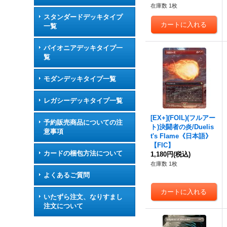
在庫数 1枚
スタンダードデッキタイプ
一覧
パイオニアデッキタイプ一
覧
モダンデッキタイプ一覧
レガシーデッキタイプ一覧
[EX+](FOIL)(フルアー
予約販売商品についての注
ト)決闘者の炎/Duelis
意事項
t's Flame《日本語》
【FIC】
カードの梱包方法について
1,180円
(税込)
在庫数 1枚
よくあるご質問
いたずら注文、なりすまし
注文について