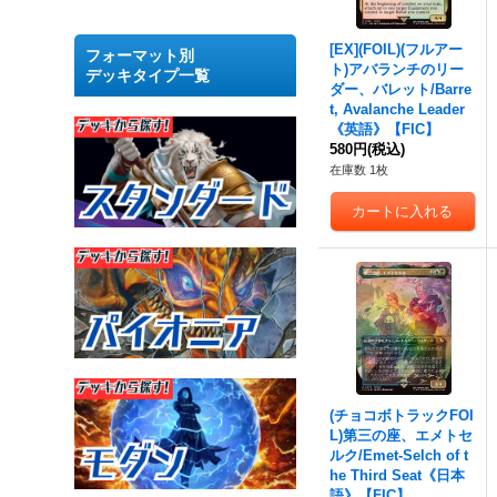
[EX](FOIL)(フルアー
フォーマット別
ト)アバランチのリー
デッキタイプ一覧
ダー、バレット/Barre
t, Avalanche Leader
《英語》【FIC】
580円
(税込)
在庫数 1枚
(チョコボトラックFOI
L)第三の座、エメトセ
ルク/Emet-Selch of t
he Third Seat《日本
語》【FIC】