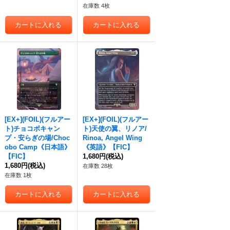
在庫数 4枚
[EX+](FOIL)(フルアー
[EX+](FOIL)(フルアー
ト)チョコボキャン
ト)天使の翼、リノア/
プ・安らぎの場/Choc
Rinoa, Angel Wing
obo Camp《日本語》
《英語》【FIC】
【FIC】
1,680円
(税込)
1,680円
(税込)
在庫数 28枚
在庫数 1枚