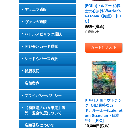
(FOIL)(フルアート)戦
デュエマ通販
士の心掛け/Warrior's
Resolve《英語》【FI
C】
ヴァンガ通販
890円
(税込)
在庫数 2枚
バトルスピリッツ通販
デジモンカード通販
シャドウバース通販
状態表記
店舗案内
プライバシーポリシー
[EX+](チョコボトラッ
クFOIL)厳格なガー
【初回購入の方限定】返
ド、ルールー/Lulu, St
品・返金制度について
ern Guardian《日本
語》【FIC】
店頭受取について
10,800円
(税込)