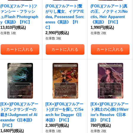
(FOIL)(フルアート)フ
(FOIL)(フルアート)繋
(FOIL)(フルアート)真
ァンシー・フラッシ
がりし魔女、イデア/E
の王、ノクティス/No
ュ/Flash Photograph
dea, Possessed Sorc
ctis, Heir Apparent
y《英語》【FIC】
eress《英語》【FI
《英語》【FIC】
13,810円
(税込)
C】
1,990円
(税込)
2,990円
(税込)
在庫数 1枚
在庫数 2枚
在庫数 3枚
[EX+](FOIL)(フルアー
[EX+](FOIL)(フルアー
[EX+](FOIL)(フルアー
ト)アレクサンダーの
ト)ダガーを探して/Se
ト)戦士の心掛け/Warr
裁き/Judgment of Al
arch for Dagger《日
ior's Resolve《日本
exander《日本語》
本語》【FIC】
語》【FIC】
【FIC】
2,380円
(税込)
780円
(税込)
1,680円
(税込)
在庫数 1枚
在庫数 2枚