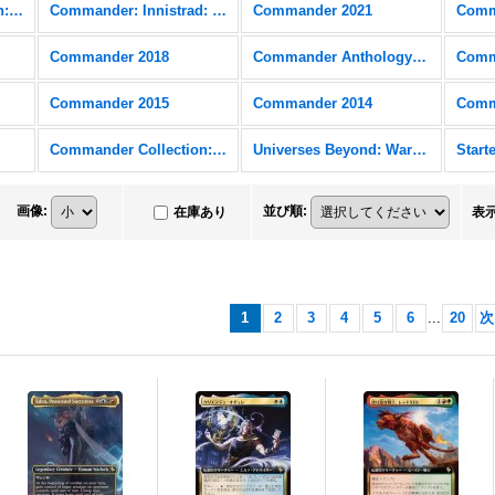
Commander Collection: Black
Commander: Innistrad: Crimson Vow
Commander 2021
Comm
Commander 2018
Commander Anthology Volume II
Comm
Commander 2015
Commander 2014
Comm
Commander Collection: Green
Universes Beyond: Warhammer 40,000 (40K) FOIL
画像
:
並び順
:
在庫あり
表
1
2
3
4
5
6
...
20
次