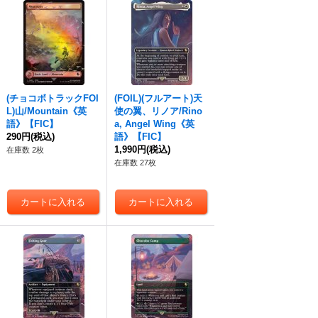
(チョコボトラックFOI
(FOIL)(フルアート)天
L)山/Mountain《英
使の翼、リノア/Rino
語》【FIC】
a, Angel Wing《英
290円
(税込)
語》【FIC】
1,990円
(税込)
在庫数 2枚
在庫数 27枚