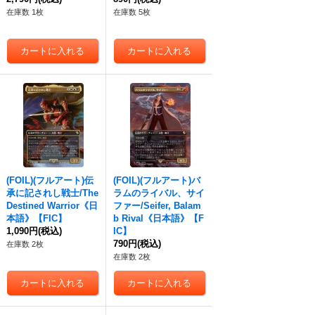
在庫数 1枚
在庫数 5枚
(FOIL)(フルアート)伝
(FOIL)(フルアート)バ
承に記されし戦士/The
ラムのライバル、サイ
Destined Warrior《日
ファー/Seifer, Balam
本語》【FIC】
b Rival《日本語》【F
1,090円
(税込)
IC】
790円
(税込)
在庫数 2枚
在庫数 2枚