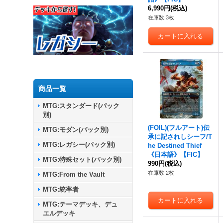
6,990円
(税込)
在庫数 3枚
商品一覧
MTG:スタンダード(パック
別)
(FOIL)(フルアート)伝
MTG:モダン(パック別)
承に記されしシーフ/T
MTG:レガシー(パック別)
he Destined Thief
《日本語》【FIC】
MTG:特殊セット(パック別)
990円
(税込)
在庫数 2枚
MTG:From the Vault
MTG:統率者
MTG:テーマデッキ、デュ
エルデッキ