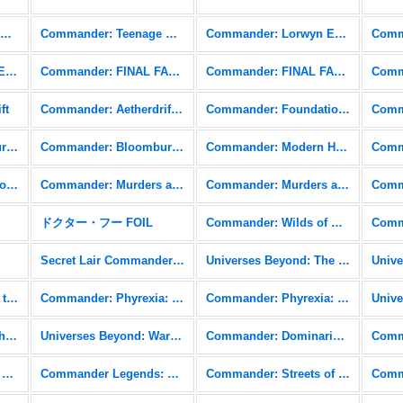
Commander: Teenage Mutant Ninja Turtles
Commander: Teenage Mutant Ninja Turtles FOIL
Commander: Lorwyn Eclipsed
Commander: Edge of Eternities FOIL
Commander: FINAL FANTASY
Commander: FINAL FANTASY FOIL
ft
Commander: Aetherdrift FOIL
Commander: Foundations
Commander: Bloomburrow
Commander: Bloomburrow FOIL
Commander: Modern Horizons 3
Commander: Outlaws of Thunder Junction FOIL
Commander: Murders at Karlov Manor
Commander: Murders at Karlov Manor FOIL
ドクター・フー FOIL
Commander: Wilds of Eldraine
Secret Lair Commander: From Cute to Brute
Universes Beyond: The Lord of the Rings: Tales of Middle-earth
Commander: March of the Machine FOIL
Commander: Phyrexia: All Will Be One
Commander: Phyrexia: All Will Be One FOIL
Commander: The Brothers' War FOIL
Universes Beyond: Warhammer 40,000 (40K)
Commander: Dominaria United
Commander Legends: Battle for Baldur's Gate FOIL
Commander Legends: Battle for Baldur's Gate Commander
Commander: Streets of New Capenna