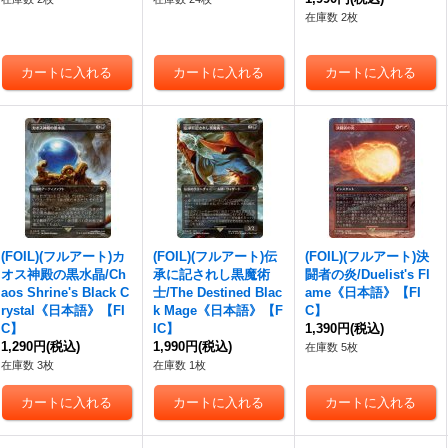
在庫数 2枚
(FOIL)(フルアート)カ
(FOIL)(フルアート)伝
(FOIL)(フルアート)決
オス神殿の黒水晶/Ch
承に記されし黒魔術
闘者の炎/Duelist's Fl
aos Shrine's Black C
士/The Destined Blac
ame《日本語》【FI
rystal《日本語》【FI
k Mage《日本語》【F
C】
C】
IC】
1,390円
(税込)
1,290円
(税込)
1,990円
(税込)
在庫数 5枚
在庫数 3枚
在庫数 1枚