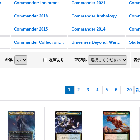
Commander Collection: Black
Commander: Innistrad: Crimson Vow
Commander 2021
Comm
Commander 2018
Commander Anthology Volume II
Comm
Commander 2015
Commander 2014
Comm
Commander Collection: Green
Universes Beyond: Warhammer 40,000 (40K) FOIL
画像
:
並び順
:
在庫あり
表
1
2
3
4
5
6
...
20
次