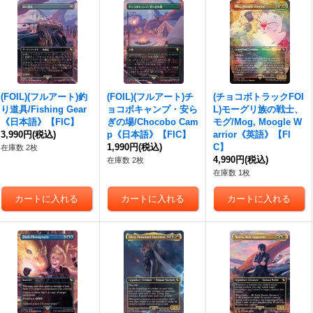
(FOIL)(フルアート)釣
(FOIL)(フルアート)チ
(チョコボトラックFOI
り道具/Fishing Gear
ョコボキャンプ・安ら
L)モーグリ族の戦士、
《日本語》【FIC】
ぎの場/Chocobo Cam
モグ/Mog, Moogle W
3,990円
(税込)
p《日本語》【FIC】
arrior《英語》【FI
1,990円
(税込)
C】
在庫数 2枚
4,990円
(税込)
在庫数 2枚
在庫数 1枚