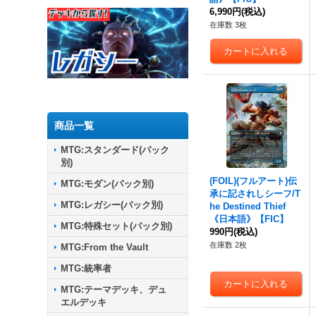
6,990円
(税込)
在庫数 3枚
商品一覧
MTG:スタンダード(パック
別)
(FOIL)(フルアート)伝
MTG:モダン(パック別)
承に記されしシーフ/T
MTG:レガシー(パック別)
he Destined Thief
《日本語》【FIC】
MTG:特殊セット(パック別)
990円
(税込)
在庫数 2枚
MTG:From the Vault
MTG:統率者
MTG:テーマデッキ、デュ
エルデッキ