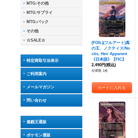
MTG:その他
MTG:サプライ
MTG:パック
その他
☆SALE☆
(FOIL)(フルアート)真
の王、ノクティス/No
ctis, Heir Apparent
《日本語》【FIC】
特定商取引法表示
2,490円
(税込)
在庫数 1枚
ご利用案内
メールマガジン
問い合わせ
遊戯王通販
ポケモン通販