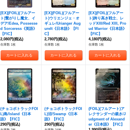
[EX](FOIL)(フルアー
[EX](FOIL)(フルアー
[EX](FOIL)(フルアー
ト)繋がりし魔女、イ
ト)ウリエンジェ・オ
ト)誇り高き戦士、レ
デア/Edea, Possesse
ギュレ/Urianger Aug
ッドXIII/Red XIII, Pro
d Sorceress《英語》
urelt《日本語》【FI
ud Warrior《日本語》
【FIC】
C】
【FIC】
2,080円
(税込)
2,780円
(税込)
4,180円
(税込)
在庫数 1枚
在庫数 1枚
在庫数 1枚
(チョコボトラックFOI
(チョコボトラックFOI
(FOIL)(フルアート)ア
L)島/Island《日本
L)沼/Swamp《日本
レクサンダーの裁き/J
語》【FIC】
語》【FIC】
udgment of Alexand
290円
(税込)
290円
(税込)
er《日本語》【FIC】
1,990円
(税込)
在庫数 2枚
在庫数 24枚