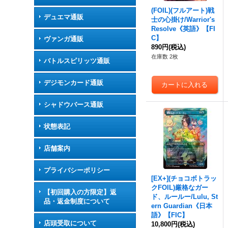
(FOIL)(フルアート)戦
デュエマ通販
士の心掛け/Warrior's
Resolve《英語》【FI
C】
ヴァンガ通販
890円
(税込)
在庫数 2枚
バトルスピリッツ通販
デジモンカード通販
シャドウバース通販
状態表記
店舗案内
プライバシーポリシー
[EX+](チョコボトラッ
クFOIL)厳格なガー
【初回購入の方限定】返
ド、ルールー/Lulu, St
品・返金制度について
ern Guardian《日本
語》【FIC】
店頭受取について
10,800円
(税込)