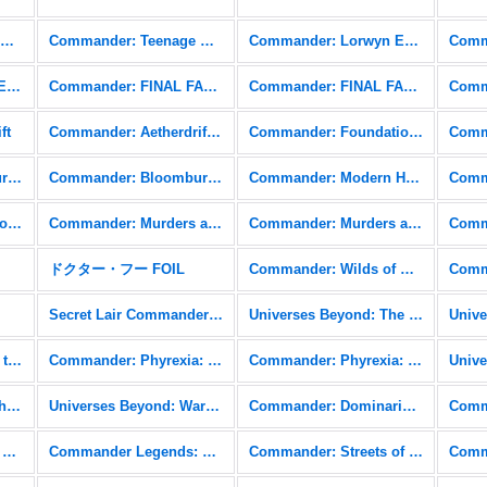
Commander: Teenage Mutant Ninja Turtles
Commander: Teenage Mutant Ninja Turtles FOIL
Commander: Lorwyn Eclipsed
Commander: Edge of Eternities FOIL
Commander: FINAL FANTASY
Commander: FINAL FANTASY FOIL
ft
Commander: Aetherdrift FOIL
Commander: Foundations
Commander: Bloomburrow
Commander: Bloomburrow FOIL
Commander: Modern Horizons 3
Commander: Outlaws of Thunder Junction FOIL
Commander: Murders at Karlov Manor
Commander: Murders at Karlov Manor FOIL
ドクター・フー FOIL
Commander: Wilds of Eldraine
Secret Lair Commander: From Cute to Brute
Universes Beyond: The Lord of the Rings: Tales of Middle-earth
Commander: March of the Machine FOIL
Commander: Phyrexia: All Will Be One
Commander: Phyrexia: All Will Be One FOIL
Commander: The Brothers' War FOIL
Universes Beyond: Warhammer 40,000 (40K)
Commander: Dominaria United
Commander Legends: Battle for Baldur's Gate FOIL
Commander Legends: Battle for Baldur's Gate Commander
Commander: Streets of New Capenna