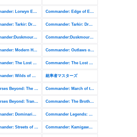
Commander: Lorwyn Eclipsed FOIL
Commander: Edge of Eternities
Commander: Tarkir: Dragonstorm
Commander: Tarkir: Dragonstorm FOIL
Commander:Duskmourn: House of Horror
Commander:Duskmourn: House of Horror FOIL
Commander: Modern Horizons 3 FOIL
Commander: Outlaws of Thunder Junction
Commander: The Lost Caverns of Ixalan
Commander: The Lost Caverns of Ixalan FOIL
Commander: Wilds of Eldraine FOIL
統率者マスターズ
Universes Beyond: The Lord of the Rings: Tales of Middle-earth FOIL
Commander: March of the Machine
Universes Beyond: Transformers
Commander: The Brothers' War
Commander: Dominaria United FOIL
Commander Legends: Battle for Baldur's Gate
Commander: Streets of New Capenna FOIL
Commander: Kamigawa: Neon Dynasty