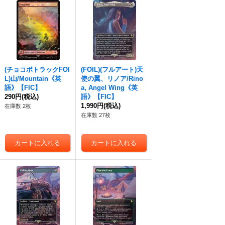
(チョコボトラックFOI
(FOIL)(フルアート)天
L)山/Mountain《英
使の翼、リノア/Rino
語》【FIC】
a, Angel Wing《英
290円
(税込)
語》【FIC】
1,990円
(税込)
在庫数 2枚
在庫数 27枚