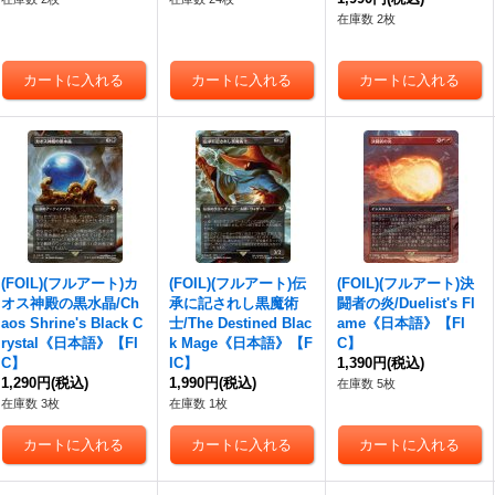
在庫数 2枚
(FOIL)(フルアート)カ
(FOIL)(フルアート)伝
(FOIL)(フルアート)決
オス神殿の黒水晶/Ch
承に記されし黒魔術
闘者の炎/Duelist's Fl
aos Shrine's Black C
士/The Destined Blac
ame《日本語》【FI
rystal《日本語》【FI
k Mage《日本語》【F
C】
C】
IC】
1,390円
(税込)
1,290円
(税込)
1,990円
(税込)
在庫数 5枚
在庫数 3枚
在庫数 1枚