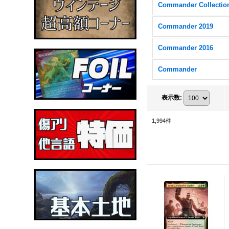
Commander 2019
Commander 2016
Commander
表示数
:
1,994
件