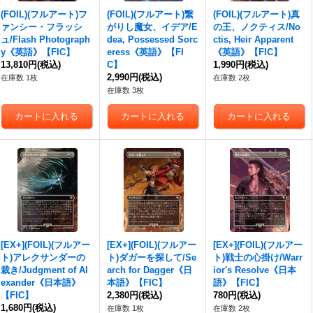
(FOIL)(フルアート)フ
(FOIL)(フルアート)繋
(FOIL)(フルアート)真
ァンシー・フラッシ
がりし魔女、イデア/E
の王、ノクティス/No
ュ/Flash Photograph
dea, Possessed Sorc
ctis, Heir Apparent
y《英語》【FIC】
eress《英語》【FI
《英語》【FIC】
13,810円
(税込)
C】
1,990円
(税込)
2,990円
(税込)
在庫数 1枚
在庫数 2枚
在庫数 3枚
[EX+](FOIL)(フルアー
[EX+](FOIL)(フルアー
[EX+](FOIL)(フルアー
ト)アレクサンダーの
ト)ダガーを探して/Se
ト)戦士の心掛け/Warr
裁き/Judgment of Al
arch for Dagger《日
ior's Resolve《日本
exander《日本語》
本語》【FIC】
語》【FIC】
【FIC】
2,380円
(税込)
780円
(税込)
1,680円
(税込)
在庫数 1枚
在庫数 2枚