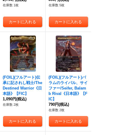
在庫数 1枚
在庫数 5枚
(FOIL)(フルアート)伝
(FOIL)(フルアート)バ
承に記されし戦士/The
ラムのライバル、サイ
Destined Warrior《日
ファー/Seifer, Balam
本語》【FIC】
b Rival《日本語》【F
1,090円
(税込)
IC】
790円
(税込)
在庫数 2枚
在庫数 2枚