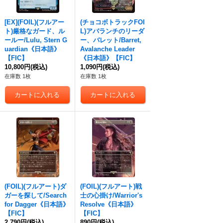
[EX](FOIL)(フルアー
(チョコボトラックFOI
ト)厳格なガード、ル
L)アバランチのリーダ
ールー/Lulu, Stern G
ー、バレット/Barret,
uardian《日本語》
Avalanche Leader
【FIC】
《日本語》【FIC】
10,800円
(税込)
1,090円
(税込)
在庫数 1枚
在庫数 1枚
(FOIL)(フルアート)ダ
(FOIL)(フルアート)戦
ガーを探して/Search
士の心掛け/Warrior's
for Dagger《日本語》
Resolve《日本語》
【FIC】
【FIC】
2,790円
(税込)
890円
(税込)