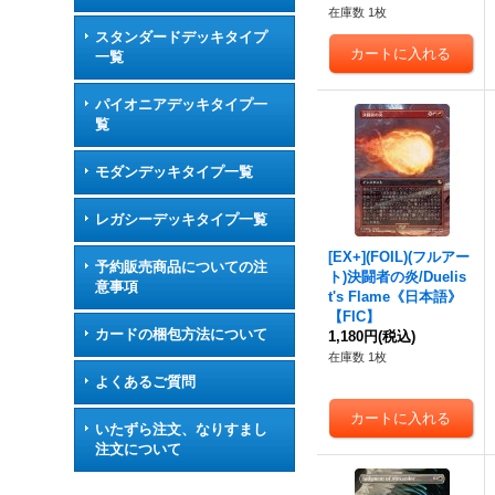
在庫数 1枚
スタンダードデッキタイプ
一覧
パイオニアデッキタイプ一
覧
モダンデッキタイプ一覧
レガシーデッキタイプ一覧
[EX+](FOIL)(フルアー
予約販売商品についての注
ト)決闘者の炎/Duelis
意事項
t's Flame《日本語》
【FIC】
カードの梱包方法について
1,180円
(税込)
在庫数 1枚
よくあるご質問
いたずら注文、なりすまし
注文について