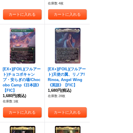
在庫数 4枚
[EX+](FOIL)(フルアー
[EX+](FOIL)(フルアー
ト)チョコボキャン
ト)天使の翼、リノア/
プ・安らぎの場/Choc
Rinoa, Angel Wing
obo Camp《日本語》
《英語》【FIC】
【FIC】
1,680円
(税込)
1,680円
(税込)
在庫数 28枚
在庫数 1枚