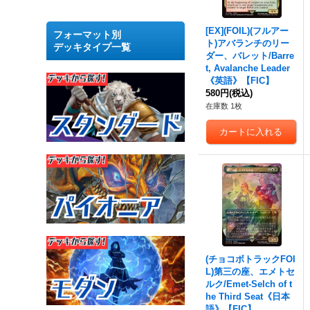
[EX](FOIL)(フルアー
フォーマット別
ト)アバランチのリー
デッキタイプ一覧
ダー、バレット/Barre
t, Avalanche Leader
《英語》【FIC】
580円
(税込)
在庫数 1枚
(チョコボトラックFOI
L)第三の座、エメトセ
ルク/Emet-Selch of t
he Third Seat《日本
語》【FIC】