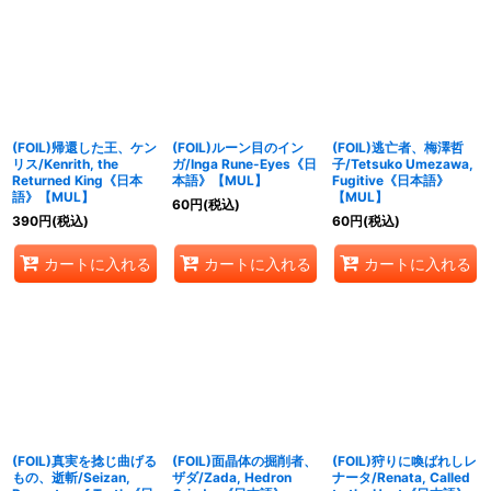
(FOIL)帰還した王、ケン
(FOIL)ルーン目のイン
(FOIL)逃亡者、梅澤哲
リス/Kenrith, the
ガ/Inga Rune-Eyes《日
子/Tetsuko Umezawa,
Returned King《日本
本語》【MUL】
Fugitive《日本語》
語》【MUL】
【MUL】
60
円
(税込)
390
円
(税込)
60
円
(税込)
カートに入れる
カートに入れる
カートに入れる
(FOIL)真実を捻じ曲げる
(FOIL)面晶体の掘削者、
(FOIL)狩りに喚ばれしレ
もの、逝斬/Seizan,
ザダ/Zada, Hedron
ナータ/Renata, Called