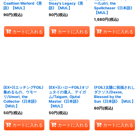
Coalition Warlord《英
Sisay's Legacy《英
ー/Lutri, the
語》【MUL】
語》【MUL】
Spellchaser《日本語》
【MUL】
90
円
(税込)
90
円
(税込)
1,680
円
(税込)
カートに入れる
カートに入れる
カートに入れる
[EX+](エッチングFOIL)
[EX+](ハローFOIL)オジ
(FOIL)太陽に祝福されし
集めるもの、ウモー
ュタイの達人、テイガ
ダクソス/Daxos,
リ/Umori, the
ム/Taigam, Ojutai
Blessed by the
Collector《日本語》
Master《日本語》
Sun《日本語》【MUL】
【MUL】
【MUL】
60
円
(税込)
50
円
(税込)
50
円
(税込)
カートに入れる
カートに入れる
カートに入れる