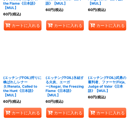
the Flame《日本語》
語》【MUL】
【MUL】
【MUL】
60
円
(税込)
60
円
(税込)
60
円
(税込)
カートに入れる
カートに入れる
カートに入れる
(エッチングFOIL)狩りに
(エッチングFOIL)氷結す
(エッチングFOIL)武勇の
喚ばれしレナー
る火炎、エーガ
審判者、ファーヤ/Firja,
タ/Renata, Called to
ー/Aegar, the Freezing
Judge of Valor《日本
the Hunt《日本語》
Flame《日本語》
語》【MUL】
【MUL】
【MUL】
60
円
(税込)
60
円
(税込)
60
円
(税込)
カートに入れる
カートに入れる
カートに入れる