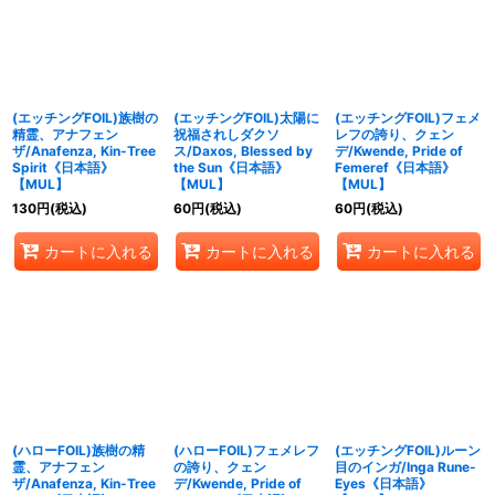
絞り込む
(エッチングFOIL)族樹の
(エッチングFOIL)太陽に
(エッチングFOIL)フェメ
精霊、アナフェン
祝福されしダクソ
レフの誇り、クェン
ザ/Anafenza, Kin-Tree
ス/Daxos, Blessed by
デ/Kwende, Pride of
Spirit《日本語》
the Sun《日本語》
Femeref《日本語》
【MUL】
【MUL】
【MUL】
130
円
(税込)
60
円
(税込)
60
円
(税込)
カートに入れる
カートに入れる
カートに入れる
(ハローFOIL)族樹の精
(ハローFOIL)フェメレフ
(エッチングFOIL)ルーン
霊、アナフェン
の誇り、クェン
目のインガ/Inga Rune-
ザ/Anafenza, Kin-Tree
デ/Kwende, Pride of
Eyes《日本語》