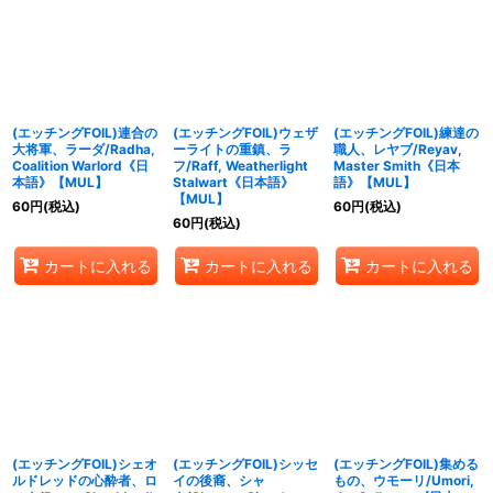
(エッチングFOIL)連合の
(エッチングFOIL)ウェザ
(エッチングFOIL)練達の
大将軍、ラーダ/Radha,
ーライトの重鎮、ラ
職人、レヤブ/Reyav,
Coalition Warlord《日
フ/Raff, Weatherlight
Master Smith《日本
本語》【MUL】
Stalwart《日本語》
語》【MUL】
【MUL】
60
円
(税込)
60
円
(税込)
60
円
(税込)
カートに入れる
カートに入れる
カートに入れる
(エッチングFOIL)シェオ
(エッチングFOIL)シッセ
(エッチングFOIL)集める
ルドレッドの心酔者、ロ
イの後裔、シャ
もの、ウモーリ/Umori,