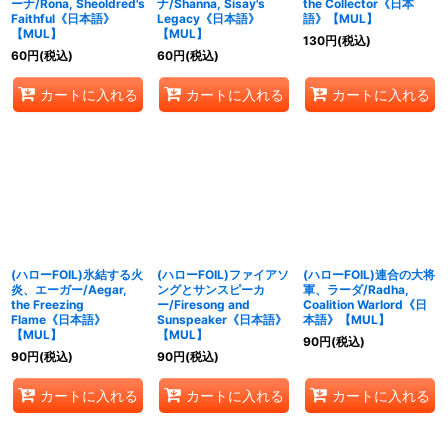
ーナ/Rona, Sheoldred's
ナ/Shanna, Sisay's
the Collector《日本
Faithful《日本語》
Legacy《日本語》
語》【MUL】
【MUL】
【MUL】
130
円
(税込)
60
円
(税込)
60
円
(税込)
カートに入れる
カートに入れる
カートに入れる
(ハローFOIL)氷結する火
(ハローFOIL)ファイアソ
(ハローFOIL)連合の大将
炎、エーガー/Aegar,
ングとサンスピーカ
軍、ラーダ/Radha,
the Freezing
ー/Firesong and
Coalition Warlord《日
Flame《日本語》
Sunspeaker《日本語》
本語》【MUL】
【MUL】
【MUL】
90
円
(税込)
90
円
(税込)
90
円
(税込)
カートに入れる
カートに入れる
カートに入れる