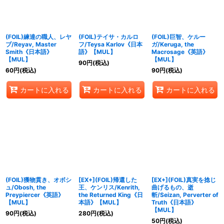
(FOIL)練達の職人、レヤ
(FOIL)テイサ・カルロ
(FOIL)巨智、ケルー
ブ/Reyav, Master
フ/Teysa Karlov《日本
ガ/Keruga, the
Smith《日本語》
語》【MUL】
Macrosage《英語》
【MUL】
【MUL】
90
円
(税込)
60
円
(税込)
90
円
(税込)
カートに入れる
カートに入れる
カートに入れる
(FOIL)獲物貫き、オボシ
[EX+](FOIL)帰還した
[EX+](FOIL)真実を捻じ
ュ/Obosh, the
王、ケンリス/Kenrith,
曲げるもの、逝
Preypiercer《英語》
the Returned King《日
斬/Seizan, Perverter of
【MUL】
本語》【MUL】
Truth《日本語》
【MUL】
90
円
(税込)
280
円
(税込)
50
円
(税込)