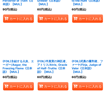
Perverter of Truth《日
Grinder《日本語》
to the Hunt《日本語》
本語》【MUL】
【MUL】
【MUL】
90
円
(税込)
60
円
(税込)
60
円
(税込)
カートに入れる
カートに入れる
カートに入れる
(FOIL)氷結する火炎、エ
(FOIL)半真実の神託者、
(FOIL)武勇の審判者、フ
ーガー/Aegar, the
アトリス/Atris, Oracle
ァーヤ/Firja, Judge of
Freezing Flame《日本
of Half-Truths《日本
Valor《日本語》
語》【MUL】
語》【MUL】
【MUL】
60
円
(税込)
60
円
(税込)
60
円
(税込)
カートに入れる
カートに入れる
カートに入れる