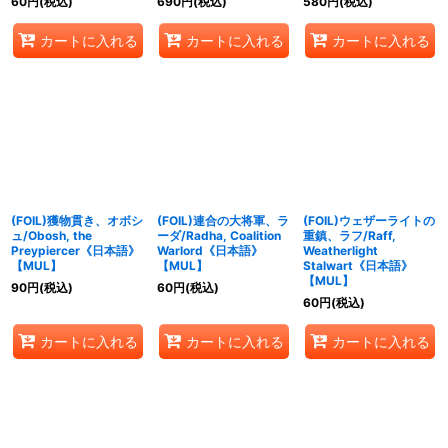
60
円
(税込)
690
円
(税込)
580
円
(税込)
カートに入れる
カートに入れる
カートに入れる
(FOIL)獲物貫き、オボシ
(FOIL)連合の大将軍、ラ
(FOIL)ウェザーライトの
ュ/Obosh, the
ーダ/Radha, Coalition
重鎮、ラフ/Raff,
Preypiercer《日本語》
Warlord《日本語》
Weatherlight
【MUL】
【MUL】
Stalwart《日本語》
【MUL】
90
円
(税込)
60
円
(税込)
60
円
(税込)
カートに入れる
カートに入れる
カートに入れる