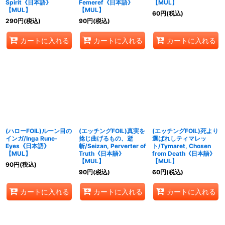
Spirit《日本語》
Femeref《日本語》
【MUL】
【MUL】
【MUL】
60
円
(税込)
290
円
(税込)
90
円
(税込)
カートに入れる
カートに入れる
カートに入れる
(ハローFOIL)ルーン目の
(エッチングFOIL)真実を
(エッチングFOIL)死より
インガ/Inga Rune-
捻じ曲げるもの、逝
選ばれしティマレッ
Eyes《日本語》
斬/Seizan, Perverter of
ト/Tymaret, Chosen
【MUL】
Truth《日本語》
from Death《日本語》
【MUL】
【MUL】
90
円
(税込)
90
円
(税込)
60
円
(税込)
カートに入れる
カートに入れる
カートに入れる