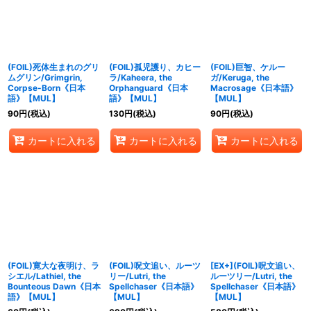
(FOIL)死体生まれのグリ
(FOIL)孤児護り、カヒー
(FOIL)巨智、ケルー
ムグリン/Grimgrin,
ラ/Kaheera, the
ガ/Keruga, the
Corpse-Born《日本
Orphanguard《日本
Macrosage《日本語》
語》【MUL】
語》【MUL】
【MUL】
90
円
(税込)
130
円
(税込)
90
円
(税込)
カートに入れる
カートに入れる
カートに入れる
(FOIL)寛大な夜明け、ラ
(FOIL)呪文追い、ルーツ
[EX+](FOIL)呪文追い、
シエル/Lathiel, the
リー/Lutri, the
ルーツリー/Lutri, the
Bounteous Dawn《日本
Spellchaser《日本語》
Spellchaser《日本語》
語》【MUL】
【MUL】
【MUL】