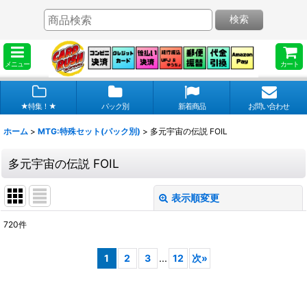
検索
メニュー
カート
★特集！★
パック別
新着商品
お問い合わせ
ホーム
>
MTG:特殊セット(パック別)
>
多元宇宙の伝説 FOIL
多元宇宙の伝説 FOIL
表示順変更
閉じる
720
件
表示数
:
1
2
3
...
12
次
»
在庫あり
並び順
: