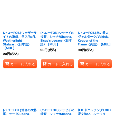
(ハローFOIL)ウェザーラ
(ハローFOIL)シッセイの
(ハローFOIL)炎の番人、
イトの重鎮、ラフ/Raff,
後裔、シャナ/Shanna,
ヴァルダーク/Valduk,
Weatherlight
Sisay's Legacy《日本
Keeper of the
Stalwart《日本語》
語》【MUL】
Flame《英語》【MUL】
【MUL】
90
円
(税込)
90
円
(税込)
90
円
(税込)
カートに入れる
カートに入れる
カートに入れる
(ハローFOIL)連合の大将
(ハローFOIL)シッセイの
[EX+](エッチングFOIL)
軍、ラーダ/Radha,
後裔、シャナ/Shanna,
呪文追い、ルーツリ