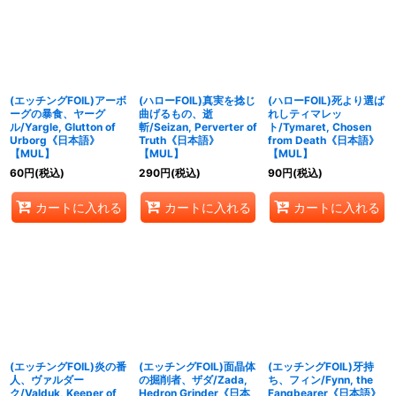
(エッチングFOIL)アーボ
(ハローFOIL)真実を捻じ
(ハローFOIL)死より選ば
ーグの暴食、ヤーグ
曲げるもの、逝
れしティマレッ
ル/Yargle, Glutton of
斬/Seizan, Perverter of
ト/Tymaret, Chosen
Urborg《日本語》
Truth《日本語》
from Death《日本語》
【MUL】
【MUL】
【MUL】
60
円
(税込)
290
円
(税込)
90
円
(税込)
カートに入れる
カートに入れる
カートに入れる
(エッチングFOIL)炎の番
(エッチングFOIL)面晶体
(エッチングFOIL)牙持
人、ヴァルダー
の掘削者、ザダ/Zada,
ち、フィン/Fynn, the
ク/Valduk, Keeper of
Hedron Grinder《日本
Fangbearer《日本語》