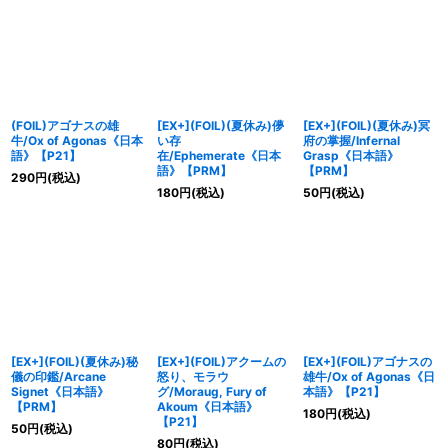
(FOIL)アゴナスの雄
[EX+](FOIL)(夏休み)儚
[EX+](FOIL)(夏休み)冥
牛/Ox of Agonas《日本
い存
府の掌握/Infernal
語》【P21】
在/Ephemerate《日本
Grasp《日本語》
語》【PRM】
【PRM】
290
円
(税込)
180
円
(税込)
50
円
(税込)
[EX+](FOIL)(夏休み)秘
[EX+](FOIL)アクームの
[EX+](FOIL)アゴナスの
儀の印鑑/Arcane
怒り、モラウ
雄牛/Ox of Agonas《日
Signet《日本語》
グ/Moraug, Fury of
本語》【P21】
【PRM】
Akoum《日本語》
180
円
(税込)
【P21】
50
円
(税込)
80
円
(税込)