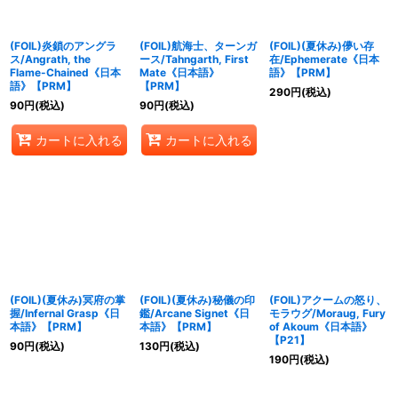
絞り込む
(FOIL)炎鎖のアングラ
(FOIL)航海士、ターンガ
(FOIL)(夏休み)儚い存
ス/Angrath, the
ース/Tahngarth, First
在/Ephemerate《日本
Flame-Chained《日本
Mate《日本語》
語》【PRM】
語》【PRM】
【PRM】
290
円
(税込)
90
円
(税込)
90
円
(税込)
カートに入れる
カートに入れる
(FOIL)(夏休み)冥府の掌
(FOIL)(夏休み)秘儀の印
(FOIL)アクームの怒り、
握/Infernal Grasp《日
鑑/Arcane Signet《日
モラウグ/Moraug, Fury
本語》【PRM】
本語》【PRM】
of Akoum《日本語》
【P21】
90
円
(税込)
130
円
(税込)
190
円
(税込)