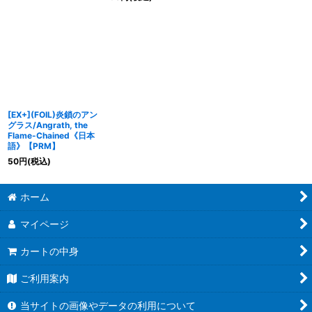
[EX+](FOIL)炎鎖のアン
グラス/Angrath, the
Flame-Chained《日本
語》【PRM】
50
円
(税込)
ホーム
マイページ
カートの中身
ご利用案内
当サイトの画像やデータの利用について