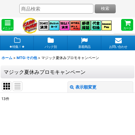
検索
メニュー
カート
★特集！★
パック別
新着商品
お問い合わせ
ホーム
>
MTG:その他
>
マジック夏休みプロモキャンペーン
マジック夏休みプロモキャンペーン
表示順変更
閉じる
13
件
表示数
:
在庫あり
並び順
: