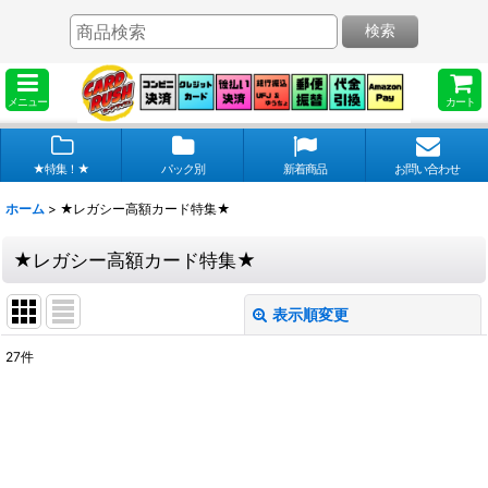
検索
メニュー
カート
★特集！★
パック別
新着商品
お問い合わせ
ホーム
>
★レガシー高額カード特集★
★レガシー高額カード特集★
表示順変更
閉じる
27
件
表示数
:
在庫あり
並び順
: