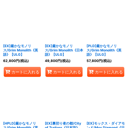
[EX]厳かなモノリ
[EX]厳かなモノリ
[PLD]厳かなモノリ
ス/Grim Monolith《英
ス/Grim Monolith《日本
ス/Grim Monolith《英
語》【ULG】
語》【ULG】
語》【ULG】
62,800
円
(税込)
49,800
円
(税込)
57,800
円
(税込)
カートに入れる
カートに入れる
カートに入れる
[HPLD]厳かなモノリ
[EX]裏切り者の都/City
[EX]モックス・ダイアモ
ス/Grim Monolith《英
of Traitors《日本語》
ンド/Mox Diamond《日