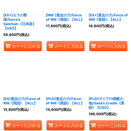
絞り込む
[EX+]セラの聖
[NM-]意志の力/Force
[EX+]意志の力/Force of
域/Serra's
of Will《英語》【ALL】
Will《英語》【ALL】
Sanctum《日本語》
17,800
円
(税込)
16,800
円
(税込)
【USG】
59,800
円
(税込)
カートに入れる
カートに入れる
カートに入れる
[EX]意志の力/Force of
[PLD]意志の力/Force
[PLD]ガイアの揺籃の
Will《英語》【ALL】
of Will《英語》【ALL】
地/Gaea's Cradle《英
語》【USG】
15,800
円
(税込)
14,800
円
(税込)
198,000
円
(税込)
カートに入れる
カートに入れる
カートに入れる