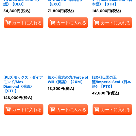
語》【ULG】
【EXO】
本語》【STH】
54,800
円
(税込)
71,800
円
(税込)
148,000
円
(税込)
カートに入れる
カートに入れる
カートに入れる
[PLD]モックス・ダイア
[EX+]意志の力/Force of
[EX+]伝国の玉
モンド/Mox
Will《英語》【2XM】
璽/Imperial Seal《日本
Diamond《英語》
語》【PTK】
13,800
円
(税込)
【STH】
42,800
円
(税込)
148,000
円
(税込)
カートに入れる
カートに入れる
カートに入れる