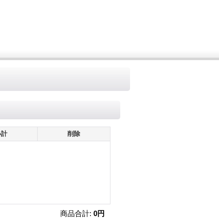
小計
削除
商品合計
:
0円