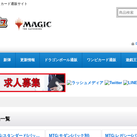
リング カード通販サイト
新弾
更新情報
ドラゴンボール通販
ワンピカード通販
遊戯王
品一覧
MTG:スタンダード(パック別)
MTG:モダン(パック別)
MTG:レガシー(パ