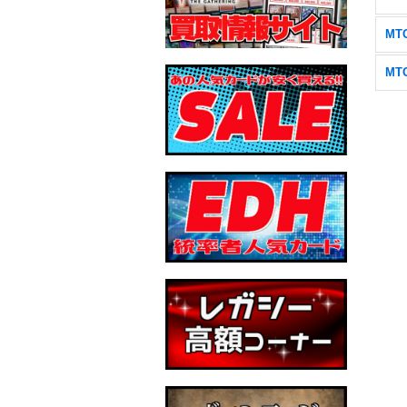
MTG
MT