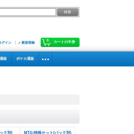
0
カートの中身
ログイン
新規登録
通販
ポケカ通販
ック別)
MTG:特殊セット(パック別)