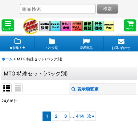
検索
メニュー
カート
★特集！★
パック別
新着商品
お問い合わせ
ホーム
>
MTG:特殊セット(パック別)
MTG:特殊セット(パック別)
表示順変更
閉じる
24,816
件
サブカテゴリ
:
1
2
3
...
414
次
»
表示数
: