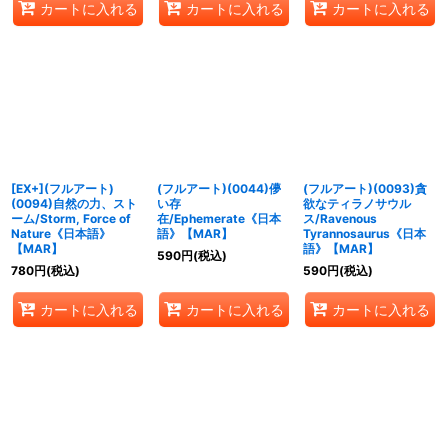
カートに入れる
カートに入れる
カートに入れる
[EX+](フルアート)
(フルアート)(0044)儚
(フルアート)(0093)貪
(0094)自然の力、スト
い存
欲なティラノサウル
ーム/Storm, Force of
在/Ephemerate《日本
ス/Ravenous
Nature《日本語》
語》【MAR】
Tyrannosaurus《日本
【MAR】
語》【MAR】
590
円
(税込)
780
円
(税込)
590
円
(税込)
カートに入れる
カートに入れる
カートに入れる