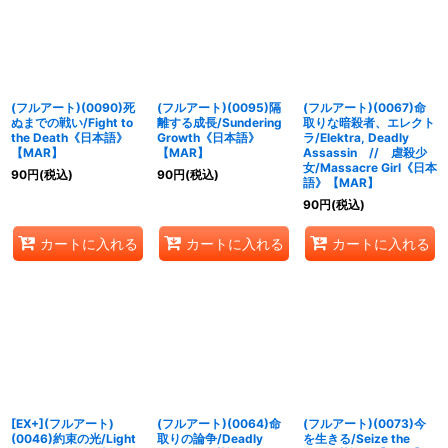
(フルアート)(0090)死
(フルアート)(0095)隔
(フルアート)(0067)命
ぬまでの戦い/Fight to
離する成長/Sundering
取りな暗殺者、エレクト
the Death《日本語》
Growth《日本語》
ラ/Elektra, Deadly
【MAR】
【MAR】
Assassin // 虐殺少
女/Massacre Girl《日本
90
円
(税込)
90
円
(税込)
語》【MAR】
90
円
(税込)
カートに入れる
カートに入れる
カートに入れる
[EX+](フルアート)
(フルアート)(0064)命
(フルアート)(0073)今
(0046)約束の光/Light
取りの論争/Deadly
を生きる/Seize the