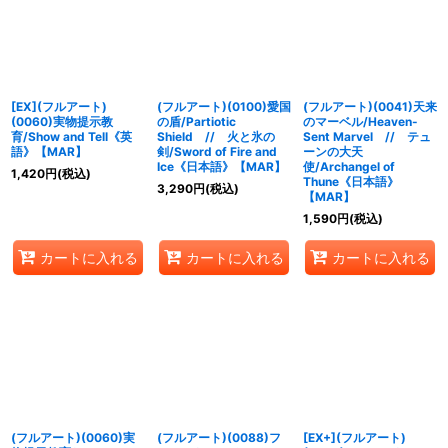
在庫あり
並び順
:
[EX](フルアート)
(フルアート)(0100)愛国
(フルアート)(0041)天来
絞り込む
(0060)実物提示教
の盾/Partiotic
のマーベル/Heaven-
育/Show and Tell《英
Shield // 火と氷の
Sent Marvel // テュ
語》【MAR】
剣/Sword of Fire and
ーンの大天
Ice《日本語》【MAR】
使/Archangel of
1,420
円
(税込)
Thune《日本語》
3,290
円
(税込)
【MAR】
1,590
円
(税込)
カートに入れる
カートに入れる
カートに入れる
(フルアート)(0060)実
(フルアート)(0088)フ
[EX+](フルアート)