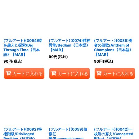
(フルアート)(0054)時
(フルアート)(0074)精神
(フルアート)(0085)勇
を越えた探索/Dig
異常/Bedlam《日本語》
者の頌歌/Anthem of
Through Time《日本
【MAR】
Champions《日本語》
語》【MAR】
【MAR】
90
円
(税込)
90
円
(税込)
90
円
(税込)
カートに入れる
カートに入れる
カートに入れる
(フルアート)(0092)特
(フルアート)(0059)偵
(フルアート)(0042)一
権階級/Privileged
察任
枚岩の努力/Concerted
Position《日本語》
務/Reconnaissance
Effort《日本語》