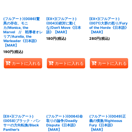
(フルアート)(0086)驚
[EX+](フルアート)
[EX+](フルアート)
異の存在、モニ
(0043)絶対に動く
(0071)大群の怒り/Fury
カ/Monica, the
な/Don't Move《日本
of the Horde《日本語》
Marvel // 戦導者オレ
語》【MAR】
【MAR】
リア/Aurelia, the
180
円
(税込)
280
円
(税込)
Warleader《日本語》
【MAR】
190
円
(税込)
カートに入れる
カートに入れる
カートに入れる
[EX+](フルアート)
(フルアート)(0064)命
(フルアート)(0049)正
(0058)ブラック・パン
取りの論争/Deadly
義の憤激/Righteous
サーの方向転換/Black
Dispute《日本語》
Fury《日本語》
Panther's
【MAR】
【MAR】