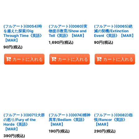
(フルアート)(0054)時
(フルアート)(0060)実
(フルアート)(0065)絶
を越えた探索/Dig
物提示教育/Show and
滅の契機/Extinction
Through Time《英語》
Tell《英語》【MAR】
Event《英語》【MAR】
【MAR】
1,690
円
(税込)
90
円
(税込)
90
円
(税込)
カートに入れる
カートに入れる
カートに入れる
(フルアート)(0071)大群
(フルアート)(0074)精神
(フルアート)(0082)怨
の怒り/Fury of the
異常/Bedlam《英語》
恨/Rancor《英語》
Horde《英語》
【MAR】
【MAR】
【MAR】
190
円
(税込)
290
円
(税込)
390
円
(税込)