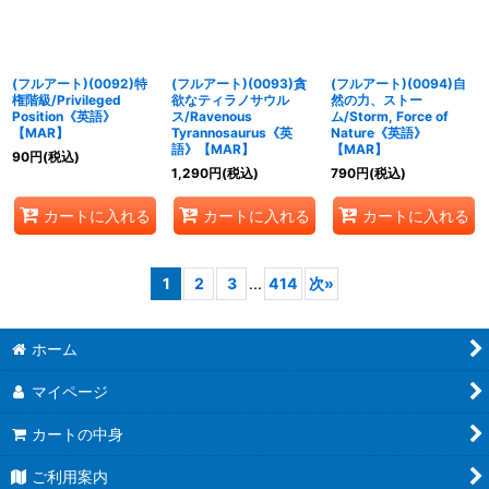
(フルアート)(0092)特
(フルアート)(0093)貪
(フルアート)(0094)自
権階級/Privileged
欲なティラノサウル
然の力、ストー
Position《英語》
ス/Ravenous
ム/Storm, Force of
【MAR】
Tyrannosaurus《英
Nature《英語》
語》【MAR】
【MAR】
90
円
(税込)
1,290
円
(税込)
790
円
(税込)
カートに入れる
カートに入れる
カートに入れる
1
2
3
...
414
次
»
ホーム
マイページ
カートの中身
ご利用案内