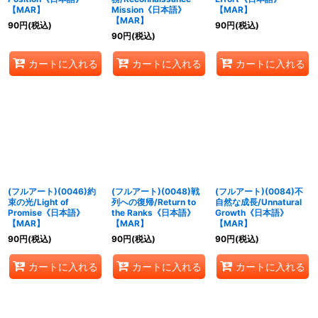
【MAR】
Mission《日本語》
【MAR】
【MAR】
90
円
(税込)
90
円
(税込)
90
円
(税込)
カートに入れる
カートに入れる
カートに入れる
(フルアート)(0046)約
(フルアート)(0048)戦
(フルアート)(0084)不
束の光/Light of
列への復帰/Return to
自然な成長/Unnatural
Promise《日本語》
the Ranks《日本語》
Growth《日本語》
【MAR】
【MAR】
【MAR】
90
円
(税込)
90
円
(税込)
90
円
(税込)
カートに入れる
カートに入れる
カートに入れる