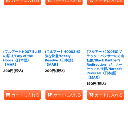
カートに入れる
カートに入れる
カートに入れる
(フルアート)(0071)大群
(フルアート)(0083)頑
(フルアート)(0058)ブ
の怒り/Fury of the
強な決意/Steely
ラック・パンサーの方向
Horde《日本語》
Resolve《日本語》
転換/Black Panther's
【MAR】
【MAR】
Redirection // ナー
セットの逆転/Narset's
290
円
(税込)
290
円
(税込)
Reversal《日本語》
【MAR】
190
円
(税込)
カートに入れる
カートに入れる
カートに入れる