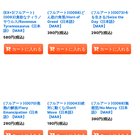
[EX+](フルアート)
(フルアート)(0098)ど
(フルアート)(0073)今
(0093)貪欲なティラノ
ん欲の角笛/Horn of
を生きる/Seize the
サウルス/Ravenous
Greed《日本語》
Day《日本語》
Tyrannosaurus《日本
【MAR】
【MAR】
語》【MAR】
390
円
(税込)
290
円
(税込)
580
円
(税込)
カートに入れる
カートに入れる
カートに入れる
(フルアート)(0070)焦
(フルアート)(0043)絶
(フルアート)(0068)無
熱の解放/Fiery
対に動くな/Don't
慈悲/No Mercy《日本
Emancipation《日本
Move《日本語》
語》【MAR】
語》【MAR】
【MAR】
390
円
(税込)
290
円
(税込)
190
円
(税込)