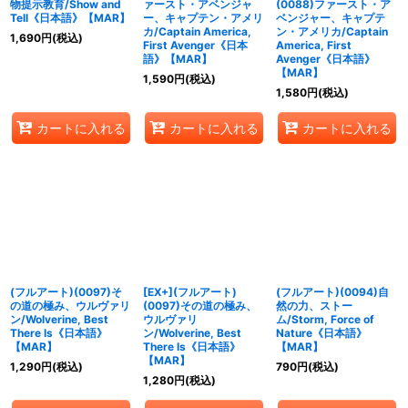
物提示教育/Show and
ァースト・アベンジャ
(0088)ファースト・ア
Tell《日本語》【MAR】
ー、キャプテン・アメリ
ベンジャー、キャプテ
カ/Captain America,
ン・アメリカ/Captain
1,690
円
(税込)
First Avenger《日本
America, First
語》【MAR】
Avenger《日本語》
【MAR】
1,590
円
(税込)
1,580
円
(税込)
カートに入れる
カートに入れる
カートに入れる
(フルアート)(0097)そ
[EX+](フルアート)
(フルアート)(0094)自
の道の極み、ウルヴァリ
(0097)その道の極み、
然の力、ストー
ン/Wolverine, Best
ウルヴァリ
ム/Storm, Force of
There Is《日本語》
ン/Wolverine, Best
Nature《日本語》
【MAR】
There Is《日本語》
【MAR】
【MAR】
1,290
円
(税込)
790
円
(税込)
1,280
円
(税込)