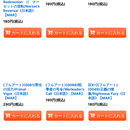
Redirection // ナー
190
円
(税込)
190
円
(税込)
セットの逆転/Narset's
Reversal《日本語》
【MAR】
180
円
(税込)
カートに入れる
カートに入れる
カートに入れる
(フルアート)(0081)野生
(フルアート)(0096)戦
[EX+](フルアート)
の活力/Primal
導者の号令/Warleader's
(0049)正義の憤
Vigor《日本語》
Call《日本語》【MAR】
激/Righteous Fury《日
【MAR】
本語》【MAR】
190
円
(税込)
290
円
(税込)
180
円
(税込)
カートに入れる
カートに入れる
カートに入れる