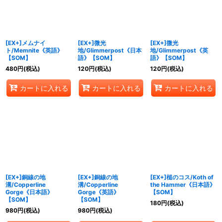
[EX+]メムナイ
[EX+]微光
[EX+]微光
ト/Memnite《英語》
地/Glimmerpost《日本
地/Glimmerpost《英
【SOM】
語》【SOM】
語》【SOM】
480
円
(税込)
120
円
(税込)
120
円
(税込)
カートに入れる
カートに入れる
カートに入れる
[EX+]銅線の地
[EX+]銅線の地
[EX+]槌のコス/Koth of
溝/Copperline
溝/Copperline
the Hammer《日本語》
Gorge《日本語》
Gorge《英語》
【SOM】
【SOM】
【SOM】
180
円
(税込)
980
円
(税込)
980
円
(税込)