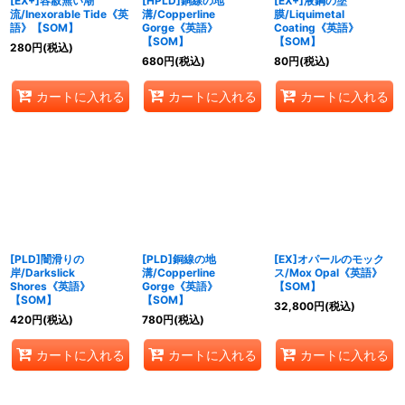
[EX+]容赦無い潮
[HPLD]銅線の地
[EX+]液鋼の塗
流/Inexorable Tide《英
溝/Copperline
膜/Liquimetal
語》【SOM】
Gorge《英語》
Coating《英語》
【SOM】
【SOM】
280
円
(税込)
680
円
(税込)
80
円
(税込)
カートに入れる
カートに入れる
カートに入れる
[PLD]闇滑りの
[PLD]銅線の地
[EX]オパールのモック
岸/Darkslick
溝/Copperline
ス/Mox Opal《英語》
Shores《英語》
Gorge《英語》
【SOM】
【SOM】
【SOM】
32,800
円
(税込)
420
円
(税込)
780
円
(税込)
カートに入れる
カートに入れる
カートに入れる