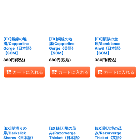
[EX]銅線の地
[EX]銅線の地
[EX]類似の金
溝/Copperline
溝/Copperline
床/Semblance
Gorge《日本語》
Gorge《英語》
Anvil《日本語》
【SOM】
【SOM】
【SOM】
880
円
(税込)
880
円
(税込)
380
円
(税込)
カートに入れる
カートに入れる
カートに入れる
[EX]闇滑りの
[EX]剃刀境の茂
[EX]剃刀境の茂
岸/Darkslick
み/Razorverge
み/Razorverge
Shores《日本語》
Thicket《日本語》
Thicket《英語》