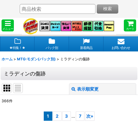
検索
メニュー
カート
★特集！★
パック別
新着商品
お問い合わせ
ホーム
>
MTG:モダン(パック別)
>
ミラディンの傷跡
ミラディンの傷跡
表示順変更
閉じる
366
件
表示数
:
1
2
3
...
7
次
»
在庫あり
並び順
: