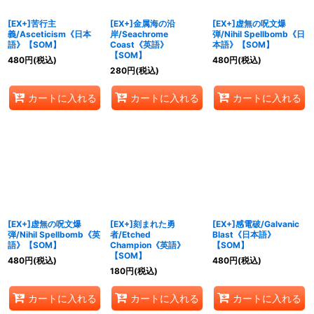
[EX+]苦行主
[EX+]金属海の沿
[EX+]虚無の呪文爆
義/Asceticism《日本
岸/Seachrome
弾/Nihil Spellbomb《日
語》【SOM】
Coast《英語》
本語》【SOM】
【SOM】
480
円
(税込)
480
円
(税込)
280
円
(税込)
カートに入れる
カートに入れる
カートに入れる
[EX+]虚無の呪文爆
[EX+]刻まれた勇
[EX+]感電破/Galvanic
弾/Nihil Spellbomb《英
者/Etched
Blast《日本語》
語》【SOM】
Champion《英語》
【SOM】
【SOM】
480
円
(税込)
480
円
(税込)
180
円
(税込)
カートに入れる
カートに入れる
カートに入れる