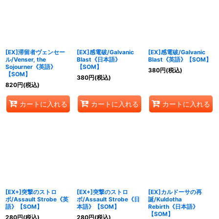
絞り込む
[EX]滞留者ヴェンセー
[EX]感電破/Galvanic
[EX]感電破/Galvanic
ル/Venser, the
Blast《日本語》
Blast《英語》【SOM】
Sojourner《英語》
【SOM】
380
円
(税込)
【SOM】
380
円
(税込)
820
円
(税込)
カートに入れる
カートに入れる
カートに入れる
[EX+]突撃のストロ
[EX+]突撃のストロ
[EX]カルドーサの再
ボ/Assault Strobe《英
ボ/Assault Strobe《日
誕/Kuldotha
語》【SOM】
本語》【SOM】
Rebirth《日本語》
【SOM】
280
円
(税込)
280
円
(税込)