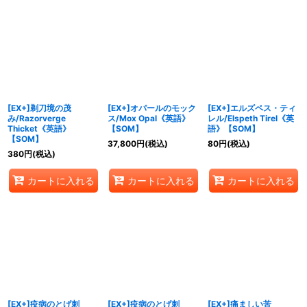
[EX+]剃刀境の茂
[EX+]オパールのモック
[EX+]エルズペス・ティ
み/Razorverge
ス/Mox Opal《英語》
レル/Elspeth Tirel《英
Thicket《英語》
【SOM】
語》【SOM】
【SOM】
37,800
円
(税込)
80
円
(税込)
380
円
(税込)
カートに入れる
カートに入れる
カートに入れる
[EX+]疫病のとげ刺
[EX+]疫病のとげ刺
[EX+]痛ましい苦