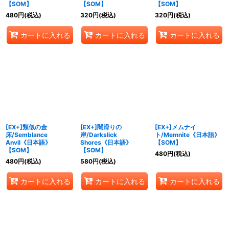
【SOM】
【SOM】
【SOM】
480
円
(税込)
320
円
(税込)
320
円
(税込)
カートに入れる
カートに入れる
カートに入れる
[EX+]類似の金
[EX+]闇滑りの
[EX+]メムナイ
床/Semblance
岸/Darkslick
ト/Memnite《日本語》
Anvil《日本語》
Shores《日本語》
【SOM】
【SOM】
【SOM】
480
円
(税込)
480
円
(税込)
580
円
(税込)
カートに入れる
カートに入れる
カートに入れる