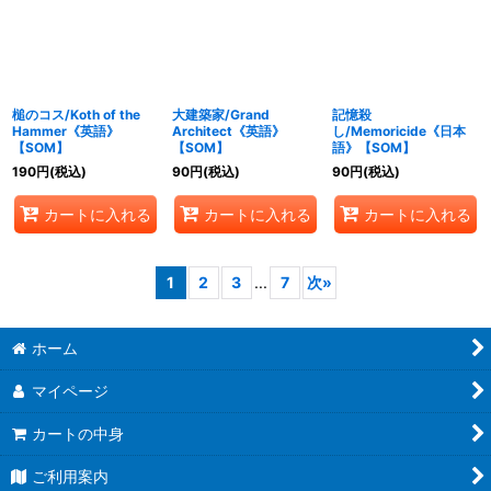
槌のコス/Koth of the
大建築家/Grand
記憶殺
Hammer《英語》
Architect《英語》
し/Memoricide《日本
【SOM】
【SOM】
語》【SOM】
190
円
(税込)
90
円
(税込)
90
円
(税込)
カートに入れる
カートに入れる
カートに入れる
1
2
3
...
7
次
»
ホーム
マイページ
カートの中身
ご利用案内