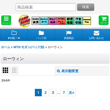
検索
メニュー
カート
★特集！★
パック別
新着商品
お問い合わせ
ホーム
>
MTG:モダン(パック別)
>
ローウィン
ローウィン
表示順変更
閉じる
394
件
表示数
:
1
2
3
...
7
次
»
在庫あり
並び順
: