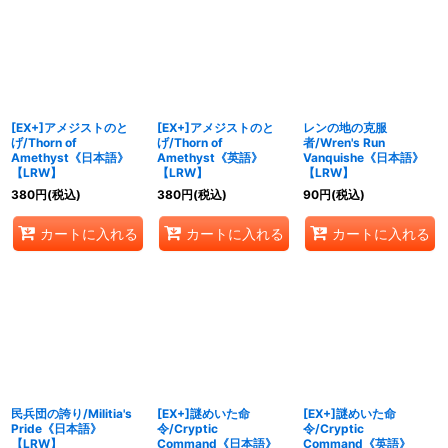
[EX+]アメジストのと
[EX+]アメジストのと
レンの地の克服
げ/Thorn of
げ/Thorn of
者/Wren's Run
Amethyst《日本語》
Amethyst《英語》
Vanquishe《日本語》
【LRW】
【LRW】
【LRW】
380
円
(税込)
380
円
(税込)
90
円
(税込)
カートに入れる
カートに入れる
カートに入れる
民兵団の誇り/Militia's
[EX+]謎めいた命
[EX+]謎めいた命
Pride《日本語》
令/Cryptic
令/Cryptic
【LRW】
Command《日本語》
Command《英語》