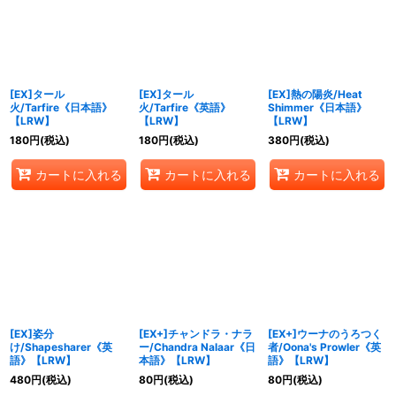
絞り込む
[EX]タール
[EX]タール
[EX]熱の陽炎/Heat
火/Tarfire《日本語》
火/Tarfire《英語》
Shimmer《日本語》
【LRW】
【LRW】
【LRW】
180
円
(税込)
180
円
(税込)
380
円
(税込)
カートに入れる
カートに入れる
カートに入れる
[EX]姿分
[EX+]チャンドラ・ナラ
[EX+]ウーナのうろつく
け/Shapesharer《英
ー/Chandra Nalaar《日
者/Oona's Prowler《英
語》【LRW】
本語》【LRW】
語》【LRW】
480
円
(税込)
80
円
(税込)
80
円
(税込)