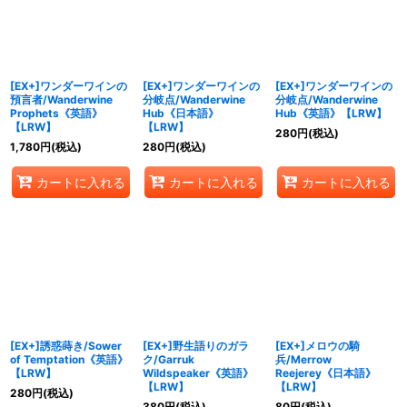
[EX+]ワンダーワインの
[EX+]ワンダーワインの
[EX+]ワンダーワインの
預言者/Wanderwine
分岐点/Wanderwine
分岐点/Wanderwine
Prophets《英語》
Hub《日本語》
Hub《英語》【LRW】
【LRW】
【LRW】
280
円
(税込)
1,780
円
(税込)
280
円
(税込)
カートに入れる
カートに入れる
カートに入れる
[EX+]誘惑蒔き/Sower
[EX+]野生語りのガラ
[EX+]メロウの騎
of Temptation《英語》
ク/Garruk
兵/Merrow
【LRW】
Wildspeaker《英語》
Reejerey《日本語》
【LRW】
【LRW】
280
円
(税込)
380
円
(税込)
80
円
(税込)