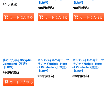
【LRW】
【LRW】
90
円
(税込)
780
円
(税込)
780
円
(税込)
カートに入れる
カートに入れる
カートに入れる
謎めいた命令/Cryptic
キンズベイルの勇士、ブ
キンズベイルの勇士、ブ
Command《英語》
リジッド/Brigid, Hero
リジッド/Brigid, Hero
【LRW】
of Kinsbaile《日本語》
of Kinsbaile《英語》
【LRW】
【LRW】
790
円
(税込)
290
円
(税込)
890
円
(税込)
カートに入れる