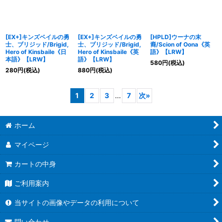
[EX+]キンズベイルの勇
[EX+]キンズベイルの勇
[HPLD]ウーナの末
士、ブリジッド/Brigid,
士、ブリジッド/Brigid,
裔/Scion of Oona《英
Hero of Kinsbaile《日
Hero of Kinsbaile《英
語》【LRW】
本語》【LRW】
語》【LRW】
580
円
(税込)
280
円
(税込)
880
円
(税込)
1
2
3
...
7
次
»
ホーム
マイページ
カートの中身
ご利用案内
当サイトの画像やデータの利用について
問い合わせ