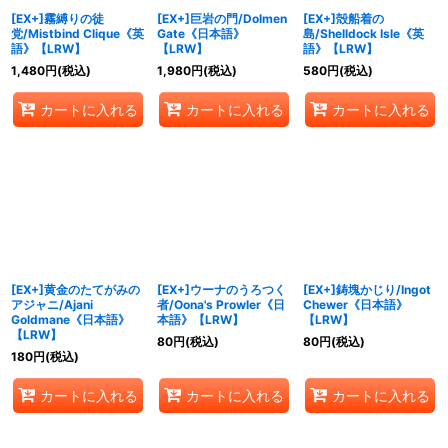
[EX+]霧縛りの徒
[EX+]巨岩の門/Dolmen
[EX+]殻船着の
党/Mistbind Clique《英
Gate《日本語》
島/Shelldock Isle《英
語》【LRW】
【LRW】
語》【LRW】
1,480
円
(税込)
1,980
円
(税込)
580
円
(税込)
カートに入れる
カートに入れる
カートに入れる
[EX+]黄金のたてがみの
[EX+]ウーナのうろつく
[EX+]鋳塊かじり/Ingot
アジャニ/Ajani
者/Oona's Prowler《日
Chewer《日本語》
Goldmane《日本語》
本語》【LRW】
【LRW】
【LRW】
80
円
(税込)
80
円
(税込)
180
円
(税込)
カートに入れる
カートに入れる
カートに入れる