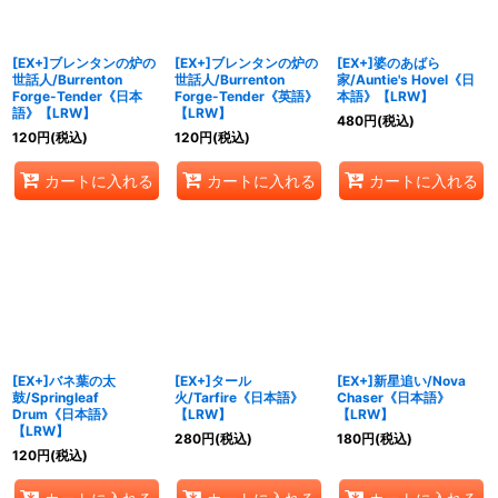
[EX+]ブレンタンの炉の
[EX+]ブレンタンの炉の
[EX+]婆のあばら
世話人/Burrenton
世話人/Burrenton
家/Auntie's Hovel《日
Forge-Tender《日本
Forge-Tender《英語》
本語》【LRW】
語》【LRW】
【LRW】
480
円
(税込)
120
円
(税込)
120
円
(税込)
カートに入れる
カートに入れる
カートに入れる
[EX+]バネ葉の太
[EX+]タール
[EX+]新星追い/Nova
鼓/Springleaf
火/Tarfire《日本語》
Chaser《日本語》
Drum《日本語》
【LRW】
【LRW】
【LRW】
280
円
(税込)
180
円
(税込)
120
円
(税込)