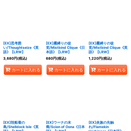
[EX]思考囲
[EX]霧縛りの徒
[EX]霧縛りの徒
い/Thoughtseize《英
党/Mistbind Clique《日
党/Mistbind Clique《英
語》【LRW】
本語》【LRW】
語》【LRW】
3,680
円
(税込)
680
円
(税込)
1,220
円
(税込)
カートに入れる
カートに入れる
カートに入れる
[EX]殻船着の
[EX]ウーナの末
[EX]炎族の先触
島/Shelldock Isle《英
裔/Scion of Oona《日本
れ/Flamekin