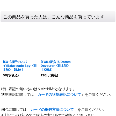
この商品を買った人は、こんな商品も買っています
[EX+]欄干のスパ
(FOIL)夢貪り/Dream
イ/Balustrade Spy《日
Devourer《日本語》
本語》【IMA】
【KHM】
50
円
(税込)
130
円
(税込)
特に表記の無いものはNM〜NM-となります。
状態表記に関しては「
カードの状態表記について
」をご覧ください。
梱包に関しては「
カードの梱包方法について
」をご覧ください。
※上記二点は初めてご購入の方は必ずご確認くださいませ。