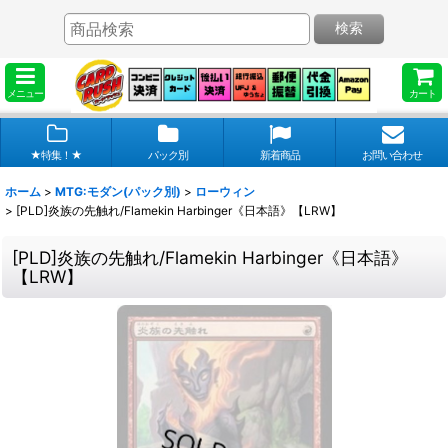
検索
メニュー
カート
★特集！★
パック別
新着商品
お問い合わせ
ホーム
>
MTG:モダン(パック別)
>
ローウィン
>
[PLD]炎族の先触れ/Flamekin Harbinger《日本語》【LRW】
[PLD]炎族の先触れ/Flamekin Harbinger《日本語》
【LRW】