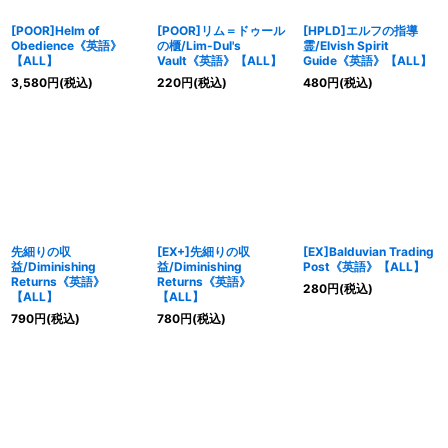
[POOR]Helm of
[POOR]リム＝ドゥール
[HPLD]エルフの指導
Obedience《英語》
の櫃/Lim-Dul's
霊/Elvish Spirit
【ALL】
Vault《英語》【ALL】
Guide《英語》【ALL】
3,580
円
(税込)
220
円
(税込)
480
円
(税込)
先細りの収
[EX+]先細りの収
[EX]Balduvian Trading
益/Diminishing
益/Diminishing
Post《英語》【ALL】
Returns《英語》
Returns《英語》
280
円
(税込)
【ALL】
【ALL】
790
円
(税込)
780
円
(税込)