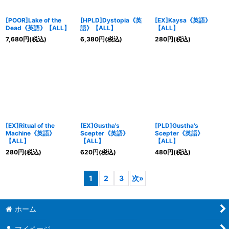
[POOR]Lake of the
[HPLD]Dystopia《英
[EX]Kaysa《英語》
Dead《英語》【ALL】
語》【ALL】
【ALL】
7,680
円
(税込)
6,380
円
(税込)
280
円
(税込)
[EX]Ritual of the
[EX]Gustha's
[PLD]Gustha's
Machine《英語》
Scepter《英語》
Scepter《英語》
【ALL】
【ALL】
【ALL】
280
円
(税込)
620
円
(税込)
480
円
(税込)
1
2
3
次
»
ホーム
マイページ