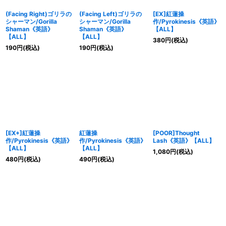
(Facing Right)ゴリラの
(Facing Left)ゴリラの
[EX]紅蓮操
シャーマン/Gorilla
シャーマン/Gorilla
作/Pyrokinesis《英語》
Shaman《英語》
Shaman《英語》
【ALL】
【ALL】
【ALL】
380
円
(税込)
190
円
(税込)
190
円
(税込)
[EX+]紅蓮操
紅蓮操
[POOR]Thought
作/Pyrokinesis《英語》
作/Pyrokinesis《英語》
Lash《英語》【ALL】
【ALL】
【ALL】
1,080
円
(税込)
480
円
(税込)
490
円
(税込)