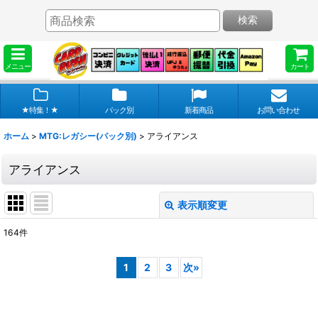
検索
メニュー
カート
★特集！★
パック別
新着商品
お問い合わせ
ホーム
>
MTG:レガシー(パック別)
>
アライアンス
アライアンス
表示順変更
閉じる
164
件
表示数
:
1
2
3
次
»
在庫あり
並び順
: