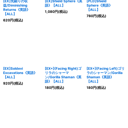
[EX]先細りの収
[EX]Shield Sphere《英
[PLD]Shield
益/Diminishing
語》【ALL】
Sphere《英語》
Returns《英語》
【ALL】
1,080
円
(税込)
【ALL】
780
円
(税込)
620
円
(税込)
[EX]Soldevi
[EX+](Facing Right)ゴ
[EX+](Facing Left)ゴリ
Excavations《英語》
リラのシャーマ
ラのシャーマン/Gorilla
【ALL】
ン/Gorilla Shaman《英
Shaman《英語》
語》【ALL】
【ALL】
920
円
(税込)
180
円
(税込)
180
円
(税込)