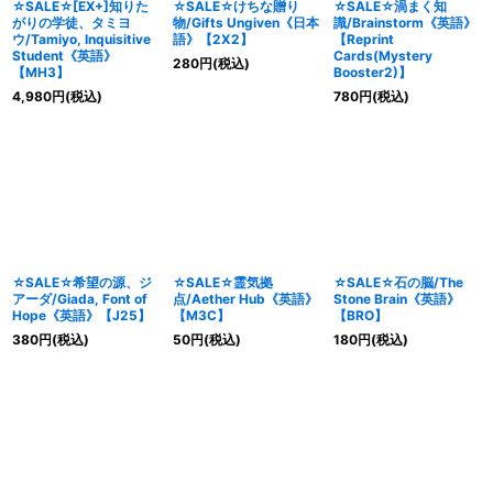
☆SALE☆[EX+]知りた
☆SALE☆けちな贈り
☆SALE☆渦まく知
がりの学徒、タミヨ
物/Gifts Ungiven《日本
識/Brainstorm《英語》
ウ/Tamiyo, Inquisitive
語》【2X2】
【Reprint
Student《英語》
Cards(Mystery
280
円
(税込)
【MH3】
Booster2)】
4,980
円
(税込)
780
円
(税込)
☆SALE☆希望の源、ジ
☆SALE☆霊気拠
☆SALE☆石の脳/The
アーダ/Giada, Font of
点/Aether Hub《英語》
Stone Brain《英語》
Hope《英語》【J25】
【M3C】
【BRO】
380
円
(税込)
50
円
(税込)
180
円
(税込)