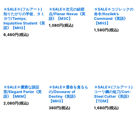
☆SALE☆(フルアート)
☆SALE☆次元の結節
☆SALE☆コジレックの
知りたがりの学徒、タミ
点/Planar Nexus《英
命令/Kozilek's
ヨウ/Tamiyo,
語》【M3C】
Command《英語》
Inquisitive Student《英
【MH3】
1,080
円
(税込)
語》【MH3】
1,580
円
(税込)
6,480
円
(税込)
☆SALE☆優雅な談話
☆SALE☆運命を貪るも
☆SALE☆(フルアート)
室/Elegant Parlor《英
の/Devourer of
コーリ鋼の短刀/Cori-
語》【MKM】
Destiny《英語》
Steel Cutter《英語》
【MH3】
【TDM】
2,080
円
(税込)
380
円
(税込)
1,680
円
(税込)