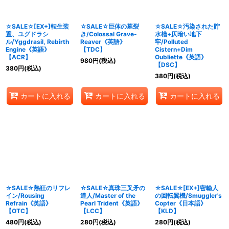
絞り込む
☆SALE☆[EX+]転生装
☆SALE☆巨体の墓裂
☆SALE☆汚染された貯
置、ユグドラシ
き/Colossal Grave-
水槽+仄暗い地下
ル/Yggdrasil, Rebirth
Reaver《英語》
牢/Polluted
Engine《英語》
【TDC】
Cistern+Dim
【ACR】
Oubliette《英語》
980
円
(税込)
【DSC】
380
円
(税込)
380
円
(税込)
カートに入れる
カートに入れる
カートに入れる
☆SALE☆熱狂のリフレ
☆SALE☆真珠三叉矛の
☆SALE☆[EX+]密輸人
イン/Rousing
達人/Master of the
の回転翼機/Smuggler's
Refrain《英語》
Pearl Trident《英語》
Copter《日本語》
【OTC】
【LCC】
【KLD】
480
円
(税込)
280
円
(税込)
280
円
(税込)