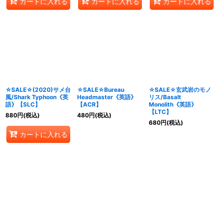
カートに入れる
カートに入れる
カートに入れる
☆SALE☆(2020)サメ台
☆SALE☆Bureau
☆SALE☆玄武岩のモノ
風/Shark Typhoon《英
Headmaster《英語》
リス/Basalt
語》【SLC】
【ACR】
Monolith《英語》
【LTC】
880
円
(税込)
480
円
(税込)
680
円
(税込)
カートに入れる