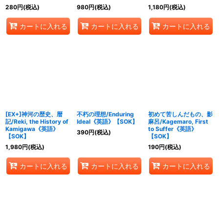
280
円
(税込)
980
円
(税込)
1,180
円
(税込)
カートに入れる
カートに入れる
カートに入れる
[EX+]神河の歴史、暦
不朽の理想/Enduring
初めて苦しんだもの、影
記/Reki, the History of
Ideal《英語》【SOK】
麻呂/Kagemaro, First
Kamigawa《英語》
to Suffer《英語》
390
円
(税込)
【SOK】
【SOK】
1,980
円
(税込)
190
円
(税込)
カートに入れる
カートに入れる
カートに入れる