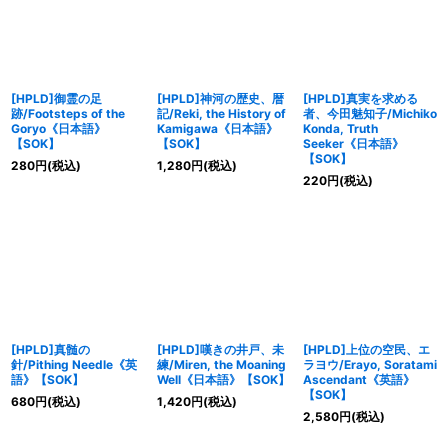
[HPLD]御霊の足
[HPLD]神河の歴史、暦
[HPLD]真実を求める
跡/Footsteps of the
記/Reki, the History of
者、今田魅知子/Michiko
Goryo《日本語》
Kamigawa《日本語》
Konda, Truth
【SOK】
【SOK】
Seeker《日本語》
【SOK】
280
円
(税込)
1,280
円
(税込)
220
円
(税込)
[HPLD]真髄の
[HPLD]嘆きの井戸、未
[HPLD]上位の空民、エ
針/Pithing Needle《英
練/Miren, the Moaning
ラヨウ/Erayo, Soratami
語》【SOK】
Well《日本語》【SOK】
Ascendant《英語》
【SOK】
680
円
(税込)
1,420
円
(税込)
2,580
円
(税込)