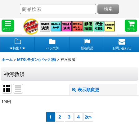
検索
メニュー
カート
★特集！★
パック別
新着商品
お問い合わせ
ホーム
>
MTG:モダン(パック別)
>
神河救済
神河救済
表示順変更
閉じる
198
件
表示数
:
1
2
3
4
次
»
在庫あり
並び順
: