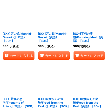
[EX+]万力鎖/Manriki-
[EX+]万力鎖/Manriki-
[EX+]不朽の理
Gusari《日本語》
Gusari《英語》
想/Enduring Ideal《英
【SOK】
【SOK】
語》【SOK】
380
円
(税込)
380
円
(税込)
380
円
(税込)
カートに入れる
カートに入れる
カートに入れる
[EX+]荒廃の思
[EX+]現実からの遊
[EX+]現実からの遊
考/Thoughts of
離/Freed from the
離/Freed from the
Ruin《日本語》【SOK】
Real《日本語》【SOK】
Real《英語》【SOK】