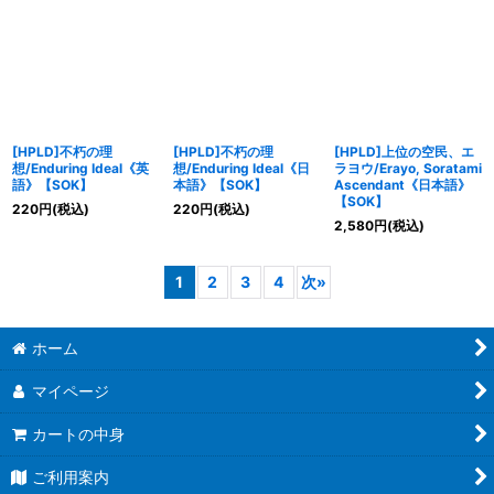
[HPLD]不朽の理
[HPLD]不朽の理
[HPLD]上位の空民、エ
想/Enduring Ideal《英
想/Enduring Ideal《日
ラヨウ/Erayo, Soratami
語》【SOK】
本語》【SOK】
Ascendant《日本語》
【SOK】
220
円
(税込)
220
円
(税込)
2,580
円
(税込)
1
2
3
4
次
»
ホーム
マイページ
カートの中身
ご利用案内