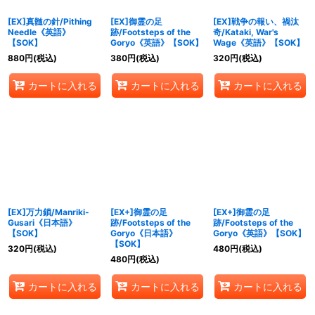
[EX]真髄の針/Pithing
[EX]御霊の足
[EX]戦争の報い、禍汰
Needle《英語》
跡/Footsteps of the
奇/Kataki, War's
【SOK】
Goryo《英語》【SOK】
Wage《英語》【SOK】
880
円
(税込)
380
円
(税込)
320
円
(税込)
カートに入れる
カートに入れる
カートに入れる
[EX]万力鎖/Manriki-
[EX+]御霊の足
[EX+]御霊の足
Gusari《日本語》
跡/Footsteps of the
跡/Footsteps of the
【SOK】
Goryo《日本語》
Goryo《英語》【SOK】
【SOK】
320
円
(税込)
480
円
(税込)
480
円
(税込)
カートに入れる
カートに入れる
カートに入れる