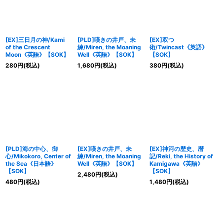
[EX]三日月の神/Kami
[PLD]嘆きの井戸、未
[EX]双つ
of the Crescent
練/Miren, the Moaning
術/Twincast《英語》
Moon《英語》【SOK】
Well《英語》【SOK】
【SOK】
280
円
(税込)
1,680
円
(税込)
380
円
(税込)
[PLD]海の中心、御
[EX]嘆きの井戸、未
[EX]神河の歴史、暦
心/Mikokoro, Center of
練/Miren, the Moaning
記/Reki, the History of
the Sea《日本語》
Well《英語》【SOK】
Kamigawa《英語》
【SOK】
【SOK】
2,480
円
(税込)
480
円
(税込)
1,480
円
(税込)