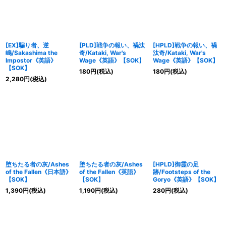
[EX]騙り者、逆
[PLD]戦争の報い、禍汰
[HPLD]戦争の報い、禍
嶋/Sakashima the
奇/Kataki, War's
汰奇/Kataki, War's
Impostor《英語》
Wage《英語》【SOK】
Wage《英語》【SOK】
【SOK】
180
円
(税込)
180
円
(税込)
2,280
円
(税込)
堕ちたる者の灰/Ashes
堕ちたる者の灰/Ashes
[HPLD]御霊の足
of the Fallen《日本語》
of the Fallen《英語》
跡/Footsteps of the
【SOK】
【SOK】
Goryo《英語》【SOK】
1,390
円
(税込)
1,190
円
(税込)
280
円
(税込)