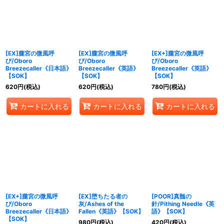
絞り込む
[EX]朧宮の微風呼
[EX]朧宮の微風呼
[EX+]朧宮の微風呼
び/Oboro
び/Oboro
び/Oboro
Breezecaller《日本語》
Breezecaller《英語》
Breezecaller《英語》
【SOK】
【SOK】
【SOK】
620
円
(税込)
620
円
(税込)
780
円
(税込)
カートに入れる
カートに入れる
カートに入れる
[EX+]朧宮の微風呼
[EX]堕ちたる者の
[POOR]真髄の
び/Oboro
灰/Ashes of the
針/Pithing Needle《英
Breezecaller《日本語》
Fallen《英語》【SOK】
語》【SOK】
【SOK】
980
円
(税込)
420
円
(税込)