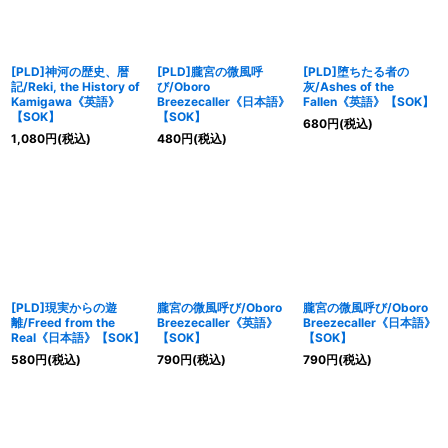
[PLD]神河の歴史、暦
[PLD]朧宮の微風呼
[PLD]堕ちたる者の
記/Reki, the History of
び/Oboro
灰/Ashes of the
Kamigawa《英語》
Breezecaller《日本語》
Fallen《英語》【SOK】
【SOK】
【SOK】
680
円
(税込)
1,080
円
(税込)
480
円
(税込)
[PLD]現実からの遊
朧宮の微風呼び/Oboro
朧宮の微風呼び/Oboro
離/Freed from the
Breezecaller《英語》
Breezecaller《日本語》
Real《日本語》【SOK】
【SOK】
【SOK】
580
円
(税込)
790
円
(税込)
790
円
(税込)