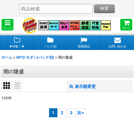
検索
メニュー
カート
★特集！★
パック別
新着商品
お問い合わせ
ホーム
>
MTG:モダン(パック別)
>
闇の隆盛
闇の隆盛
表示順変更
閉じる
130
件
表示数
:
1
2
3
次
»
在庫あり
並び順
: