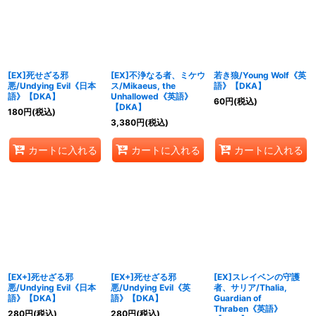
絞り込む
[EX]死せざる邪
[EX]不浄なる者、ミケウ
若き狼/Young Wolf《英
悪/Undying Evil《日本
ス/Mikaeus, the
語》【DKA】
語》【DKA】
Unhallowed《英語》
60
円
(税込)
【DKA】
180
円
(税込)
3,380
円
(税込)
カートに入れる
カートに入れる
カートに入れる
[EX+]死せざる邪
[EX+]死せざる邪
[EX]スレイベンの守護
悪/Undying Evil《日本
悪/Undying Evil《英
者、サリア/Thalia,
語》【DKA】
語》【DKA】
Guardian of
Thraben《英語》
280
円
(税込)
280
円
(税込)