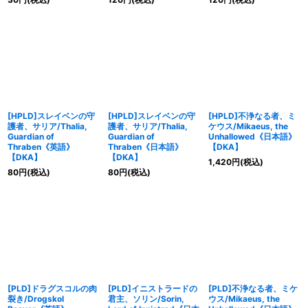
[HPLD]スレイベンの守
[HPLD]スレイベンの守
[HPLD]不浄なる者、ミ
護者、サリア/Thalia,
護者、サリア/Thalia,
ケウス/Mikaeus, the
Guardian of
Guardian of
Unhallowed《日本語》
Thraben《英語》
Thraben《日本語》
【DKA】
【DKA】
【DKA】
1,420
円
(税込)
80
円
(税込)
80
円
(税込)
[PLD]ドラグスコルの肉
[PLD]イニストラードの
[PLD]不浄なる者、ミケ
裂き/Drogskol
君主、ソリン/Sorin,
ウス/Mikaeus, the