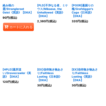
絡み根の
[PLD]不浄なる者、ミケ
[POOR]墓掘りの
霊/Strangleroot
ウス/Mikaeus, the
檻/Grafdigger's
Geist《英語》【DKA】
Unhallowed《英語》
Cage《日本語》
【DKA】
【DKA】
90
円
(税込)
2,380
円
(税込)
320
円
(税込)
カートに入れる
[HPLD]墓所這
[EX]信仰無き物あさ
[EX]信仰無き物あさ
い/Gravecrawler《英
り/Faithless
り/Faithless
語》【DKA】
Looting《日本語》
Looting《英語》
【DKA】
【DKA】
120
円
(税込)
30
円
(税込)
30
円
(税込)