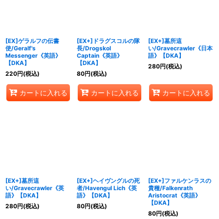
[EX]ゲラルフの伝書
[EX+]ドラグスコルの隊
[EX+]墓所這
使/Geralf's
長/Drogskol
い/Gravecrawler《日本
Messenger《英語》
Captain《英語》
語》【DKA】
【DKA】
【DKA】
280
円
(税込)
220
円
(税込)
80
円
(税込)
カートに入れる
カートに入れる
カートに入れる
[EX+]墓所這
[EX+]ヘイヴングルの死
[EX+]ファルケンラスの
い/Gravecrawler《英
者/Havengul Lich《英
貴種/Falkenrath
語》【DKA】
語》【DKA】
Aristocrat《英語》
【DKA】
280
円
(税込)
80
円
(税込)
80
円
(税込)