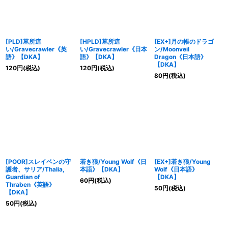
[PLD]墓所這
[HPLD]墓所這
[EX+]月の帳のドラゴ
い/Gravecrawler《英
い/Gravecrawler《日本
ン/Moonveil
語》【DKA】
語》【DKA】
Dragon《日本語》
【DKA】
120
円
(税込)
120
円
(税込)
80
円
(税込)
[POOR]スレイベンの守
若き狼/Young Wolf《日
[EX+]若き狼/Young
護者、サリア/Thalia,
本語》【DKA】
Wolf《日本語》
Guardian of
【DKA】
60
円
(税込)
Thraben《英語》
50
円
(税込)
【DKA】
50
円
(税込)