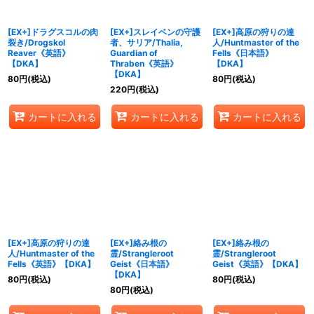
[EX+]ドラグスコルの肉
[EX+]スレイベンの守護
[EX+]高原の狩りの達
裂き/Drogskol
者、サリア/Thalia,
人/Huntmaster of the
Reaver《英語》
Guardian of
Fells《日本語》
【DKA】
Thraben《英語》
【DKA】
【DKA】
80
円
(税込)
80
円
(税込)
220
円
(税込)
カートに入れる
カートに入れる
カートに入れる
[EX+]高原の狩りの達
[EX+]絡み根の
[EX+]絡み根の
人/Huntmaster of the
霊/Strangleroot
霊/Strangleroot
Fells《英語》【DKA】
Geist《日本語》
Geist《英語》【DKA】
【DKA】
80
円
(税込)
80
円
(税込)
80
円
(税込)