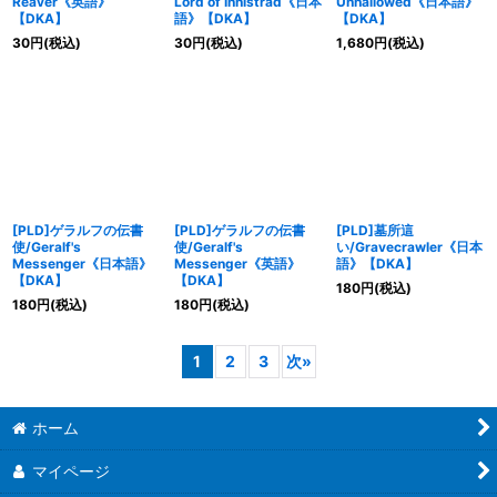
Reaver《英語》
Lord of Innistrad《日本
Unhallowed《日本語》
【DKA】
語》【DKA】
【DKA】
30
円
(税込)
30
円
(税込)
1,680
円
(税込)
[PLD]ゲラルフの伝書
[PLD]ゲラルフの伝書
[PLD]墓所這
使/Geralf's
使/Geralf's
い/Gravecrawler《日本
Messenger《日本語》
Messenger《英語》
語》【DKA】
【DKA】
【DKA】
180
円
(税込)
180
円
(税込)
180
円
(税込)
1
2
3
次
»
ホーム
マイページ