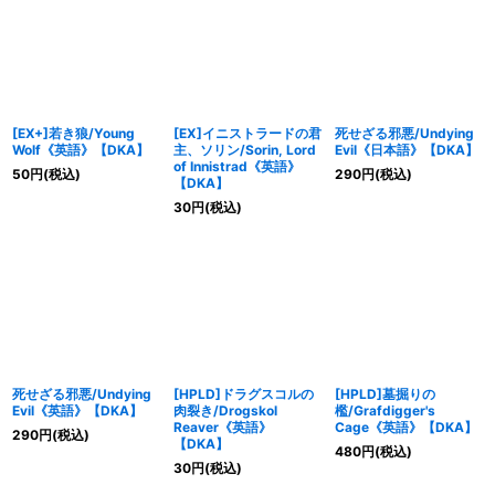
[EX+]若き狼/Young
[EX]イニストラードの君
死せざる邪悪/Undying
Wolf《英語》【DKA】
主、ソリン/Sorin, Lord
Evil《日本語》【DKA】
of Innistrad《英語》
50
円
(税込)
290
円
(税込)
【DKA】
30
円
(税込)
死せざる邪悪/Undying
[HPLD]ドラグスコルの
[HPLD]墓掘りの
Evil《英語》【DKA】
肉裂き/Drogskol
檻/Grafdigger's
Reaver《英語》
Cage《英語》【DKA】
290
円
(税込)
【DKA】
480
円
(税込)
30
円
(税込)