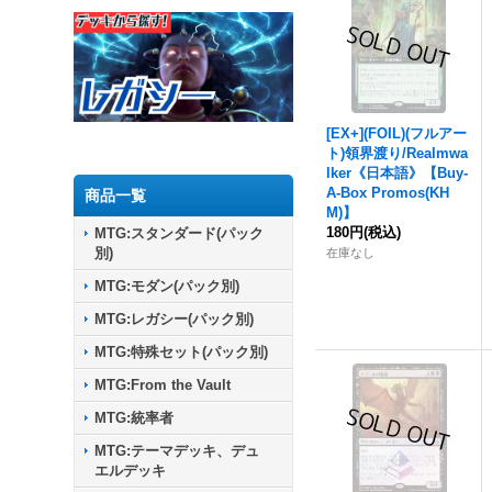
[EX+](FOIL)(フルアー
ト)領界渡り/Realmwa
lker《日本語》【Buy-
A-Box Promos(KH
商品一覧
M)】
180円
(税込)
MTG:スタンダード(パック
別)
在庫なし
MTG:モダン(パック別)
MTG:レガシー(パック別)
MTG:特殊セット(パック別)
MTG:From the Vault
MTG:統率者
MTG:テーマデッキ、デュ
エルデッキ