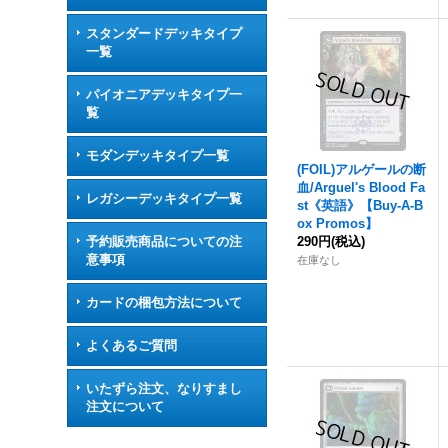
スタンダードデッキタイプ
一覧
パイオニアデッキタイプ一
覧
モダンデッキタイプ一覧
(FOIL)アルゲールの断
血/Arguel's Blood Fa
レガシーデッキタイプ一覧
st《英語》【Buy-A-B
ox Promos】
予約販売商品についての注
290円
(税込)
意事項
在庫なし
カードの梱包方法について
よくあるご質問
いたずら注文、なりすまし
注文について