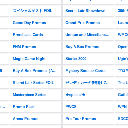
スペシャルゲスト FOIL
Secret Lair Showdown
30th 
Game Day Promos
Grand Prix Promos
Prerelease Cards
Unique and Miscellaneous Promos
WMCQ
FNM Promos
Buy-A-Box Promos
Open
Magic Game Night
Starter 2000
Ugin'
19
Buy-A-Box Promos（AER）
Mystery Booster Cards
プロ
Secret Lair Series FOIL
ゼンディカーの夜明け Zendikar Expeditions
The L
Masterpiece Series
★special★
Ravnica Allegiance Mythic Edition
Promo Pack
PWCS
WPN 
Arena Promos
Pro Tour Promos
SDC