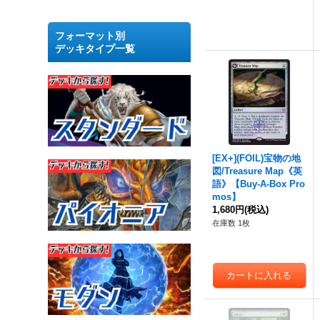
フォーマット別
デッキタイプ一覧
[EX+](FOIL)宝物の地
図/Treasure Map《英
語》【Buy-A-Box Pro
mos】
1,680円
(税込)
在庫数 1枚