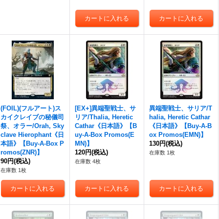
(FOIL)(フルアート)ス
[EX+]異端聖戦士、サ
異端聖戦士、サリア/T
カイクレイブの秘儀司
リア/Thalia, Heretic
halia, Heretic Cathar
祭、オラー/Orah, Sky
Cathar《日本語》【B
《日本語》【Buy-A-B
clave Hierophant《日
uy-A-Box Promos(E
ox Promos(EMN)】
本語》【Buy-A-Box P
MN)】
130円
(税込)
romos(ZNR)】
120円
(税込)
在庫数 1枚
90円
(税込)
在庫数 4枚
在庫数 1枚