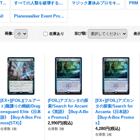
Secret Lair x Stranger Things
すべての人類を破壊する。それらは再生できない。
マジック夏休みプロモキャンペーン
PRM
ll
Planeswalker Event Promos
画像
:
並び順
:
在庫あり
表
[EX+](FOIL)(フルアー
(FOIL)アズカンタの探
[EX+](FOIL)アズカン
ト)龍護りの精鋭/Drag
索/Search for Azcant
タの探索/Search for
onsguard Elite《日本
a《英語》【Buy-A-Bo
Azcanta《日本語》
語》【Buy-A-Box Pro
x Promos】
【Buy-A-Box Promo
mos(STX)】
2,990円
(税込)
s】
4,280円
(税込)
在庫数 1枚
在庫数 3枚
在庫数 1枚