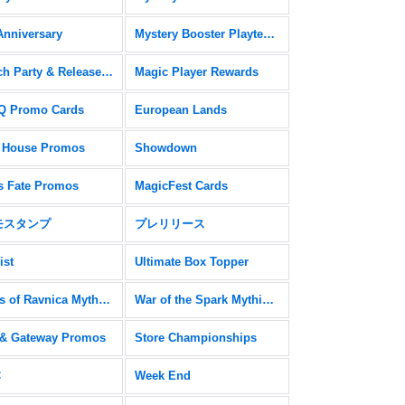
Anniversary
Mystery Booster Playtest Cards
Launch Party & Release Event Promos
Magic Player Rewards
 Promo Cards
European Lands
 House Promos
Showdown
s Fate Promos
MagicFest Cards
モスタンプ
プレリリース
ist
Ultimate Box Topper
Guilds of Ravnica Mythic Edition
War of the Spark Mythic Edition
& Gateway Promos
Store Championships
C
Week End