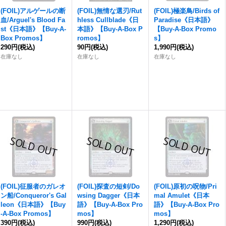
(FOIL)アルゲールの断
(FOIL)無情な選刃/Rut
(FOIL)極楽鳥/Birds of
血/Arguel's Blood Fa
hless Cullblade《日
Paradise《日本語》
st《日本語》【Buy-A-
本語》【Buy-A-Box P
【Buy-A-Box Promo
Box Promos】
romos】
s】
290円
(税込)
90円
(税込)
1,990円
(税込)
在庫なし
在庫なし
在庫なし
(FOIL)征服者のガレオ
(FOIL)探査の短剣/Do
(FOIL)原初の呪物/Pri
ン船/Conqueror's Gal
wsing Dagger《日本
mal Amulet《日本
leon《日本語》【Buy
語》【Buy-A-Box Pro
語》【Buy-A-Box Pro
-A-Box Promos】
mos】
mos】
390円
(税込)
990円
(税込)
1,290円
(税込)