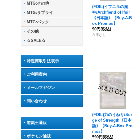
MTG:その他
(FOIL)イフニルの魔
神/Archfiend of Ifnir
MTG:サプライ
《日本語》【Buy-A-B
MTG:パック
ox Promos】
90円
(税込)
その他
在庫なし
☆SALE☆
特定商取引法表示
ご利用案内
メールマガジン
問い合わせ
(FOIL)力のうねり/Sur
ge of Strength《日本
遊戯王通販
語》【Buy-A-Box Pro
mos】
ポケモン通販
590円
(税込)