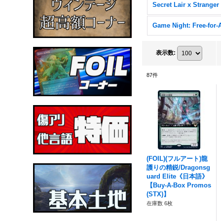
Game Night: Free-for-A
表示数
:
87
件
(FOIL)(フルアート)龍
護りの精鋭/Dragonsg
uard Elite《日本語》
【Buy-A-Box Promos
(STX)】
在庫数 6枚