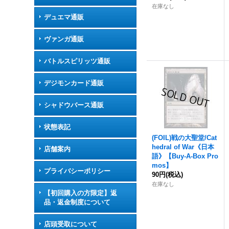
在庫なし
デュエマ通販
ヴァンガ通販
バトルスピリッツ通販
デジモンカード通販
シャドウバース通販
状態表記
(FOIL)戦の大聖堂/Cat
hedral of War《日本
店舗案内
語》【Buy-A-Box Pro
mos】
プライバシーポリシー
90円
(税込)
在庫なし
【初回購入の方限定】返
品・返金制度について
店頭受取について