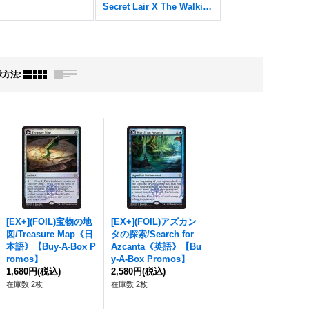
Secret Lair X The Walking Dead
示方法
:
[EX+](FOIL)宝物の地
[EX+](FOIL)アズカン
図/Treasure Map《日
タの探索/Search for
本語》【Buy-A-Box P
Azcanta《英語》【Bu
romos】
y-A-Box Promos】
1,680円
(税込)
2,580円
(税込)
在庫数 2枚
在庫数 2枚