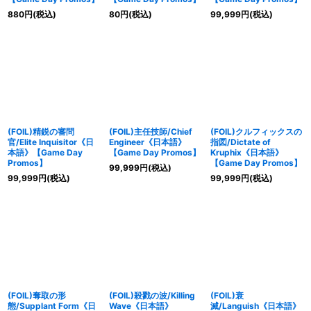
880
円
(税込)
80
円
(税込)
99,999
円
(税込)
(FOIL)精鋭の審問
(FOIL)主任技師/Chief
(FOIL)クルフィックスの
官/Elite Inquisitor《日
Engineer《日本語》
指図/Dictate of
本語》【Game Day
【Game Day Promos】
Kruphix《日本語》
Promos】
【Game Day Promos】
99,999
円
(税込)
99,999
円
(税込)
99,999
円
(税込)
(FOIL)奪取の形
(FOIL)殺戮の波/Killing
(FOIL)衰
態/Supplant Form《日
Wave《日本語》
滅/Languish《日本語》