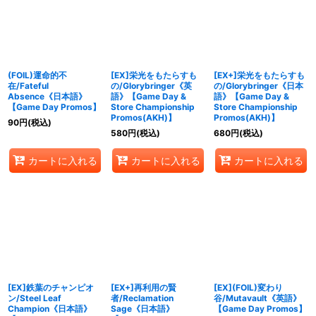
絞り込む
(FOIL)運命的不
[EX]栄光をもたらすも
[EX+]栄光をもたらすも
在/Fateful
の/Glorybringer《英
の/Glorybringer《日本
Absence《日本語》
語》【Game Day &
語》【Game Day &
【Game Day Promos】
Store Championship
Store Championship
Promos(AKH)】
Promos(AKH)】
90
円
(税込)
580
円
(税込)
680
円
(税込)
カートに入れる
カートに入れる
カートに入れる
[EX]鉄葉のチャンピオ
[EX+]再利用の賢
[EX](FOIL)変わり
ン/Steel Leaf
者/Reclamation
谷/Mutavault《英語》
Champion《日本語》
Sage《日本語》
【Game Day Promos】