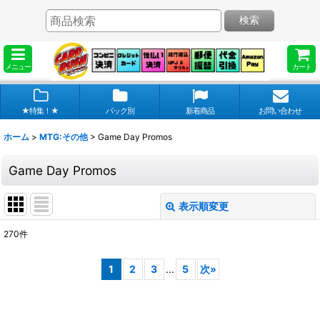
検索
メニュー
カート
★特集！★
パック別
新着商品
お問い合わせ
ホーム
>
MTG:その他
>
Game Day Promos
Game Day Promos
表示順変更
閉じる
270
件
表示数
:
1
2
3
...
5
次
»
在庫あり
並び順
: