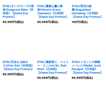
(FOIL)ダングローブの長
(FOIL)優雅な鷺の勇
(FOIL)苦渋の破
老/Dungrove Elder《日
者/Heron's Grace
棄/Anguished
本語》【Game Day
Champion《日本語》
Unmaking《日本語》
Promos】
【Game Day Promos】
【Game Day Promos】
99,999
円
(税込)
99,999
円
(税込)
190
円
(税込)
(FOIL)完全なる終わ
(FOIL)遺跡潜り、ジョリ
(FOIL)イゼットの模範、
り/Utter End《日本語》
ー・エン/Jori En, Ruin
メーレク/Melek, Izzet
【Game Day Promos】
Diver《日本語》
Paragon《日本語》
【Game Day Promos】
【Game Day Promos】
99,999
円
(税込)
99,999
円
(税込)
99,999
円
(税込)