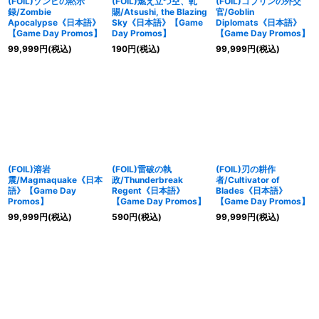
(FOIL)ゾンビの黙示
(FOIL)燃え立つ空、軋
(FOIL)ゴブリンの外交
録/Zombie
賜/Atsushi, the Blazing
官/Goblin
Apocalypse《日本語》
Sky《日本語》【Game
Diplomats《日本語》
【Game Day Promos】
Day Promos】
【Game Day Promos】
99,999
円
(税込)
190
円
(税込)
99,999
円
(税込)
(FOIL)溶岩
(FOIL)雷破の執
(FOIL)刃の耕作
震/Magmaquake《日本
政/Thunderbreak
者/Cultivator of
語》【Game Day
Regent《日本語》
Blades《日本語》
Promos】
【Game Day Promos】
【Game Day Promos】
99,999
円
(税込)
590
円
(税込)
99,999
円
(税込)