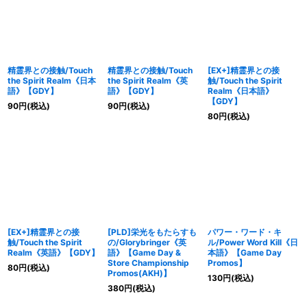
精霊界との接触/Touch
精霊界との接触/Touch
[EX+]精霊界との接
the Spirit Realm《日本
the Spirit Realm《英
触/Touch the Spirit
語》【GDY】
語》【GDY】
Realm《日本語》
【GDY】
90
円
(税込)
90
円
(税込)
80
円
(税込)
[EX+]精霊界との接
[PLD]栄光をもたらすも
パワー・ワード・キ
触/Touch the Spirit
の/Glorybringer《英
ル/Power Word Kill《日
Realm《英語》【GDY】
語》【Game Day &
本語》【Game Day
Store Championship
Promos】
80
円
(税込)
Promos(AKH)】
130
円
(税込)
380
円
(税込)