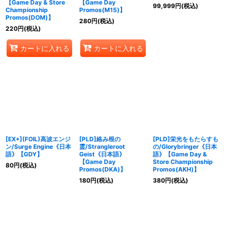
【Game Day & Store
【Game Day
99,999
円
(税込)
Championship
Promos(M15)】
Promos(DOM)】
280
円
(税込)
220
円
(税込)
カートに入れる
カートに入れる
[EX+](FOIL)高波エンジ
[PLD]絡み根の
[PLD]栄光をもたらすも
ン/Surge Engine《日本
霊/Strangleroot
の/Glorybringer《日本
語》【GDY】
Geist《日本語》
語》【Game Day &
【Game Day
Store Championship
80
円
(税込)
Promos(DKA)】
Promos(AKH)】
180
円
(税込)
380
円
(税込)