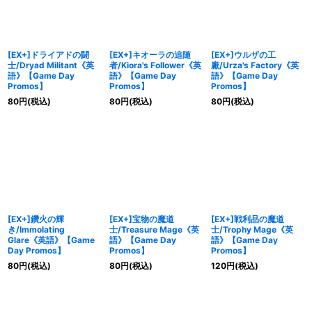
[EX+]ドライアドの闘
[EX+]キオーラの追随
[EX+]ウルザの工
士/Dryad Militant《英
者/Kiora's Follower《英
廠/Urza's Factory《英
語》【Game Day
語》【Game Day
語》【Game Day
Promos】
Promos】
Promos】
80
円
(税込)
80
円
(税込)
80
円
(税込)
[EX+]鑽火の輝
[EX+]宝物の魔道
[EX+]戦利品の魔道
き/Immolating
士/Treasure Mage《英
士/Trophy Mage《英
Glare《英語》【Game
語》【Game Day
語》【Game Day
Day Promos】
Promos】
Promos】
80
円
(税込)
80
円
(税込)
120
円
(税込)