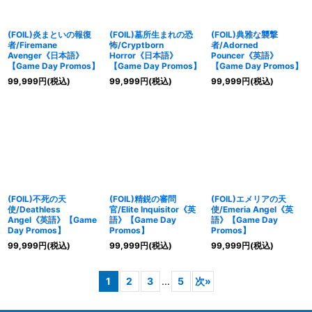
(FOIL)炎まといの報復
(FOIL)墓所生まれの恐
(FOIL)典雅な襲撃
者/Firemane
怖/Cryptborn
者/Adorned
Avenger《日本語》
Horror《日本語》
Pouncer《英語》
【Game Day Promos】
【Game Day Promos】
【Game Day Promos】
99,999
円
(税込)
99,999
円
(税込)
99,999
円
(税込)
(FOIL)不死の天
(FOIL)精鋭の審問
(FOIL)エメリアの天
使/Deathless
官/Elite Inquisitor《英
使/Emeria Angel《英
Angel《英語》【Game
語》【Game Day
語》【Game Day
Day Promos】
Promos】
Promos】
99,999
円
(税込)
99,999
円
(税込)
99,999
円
(税込)
1
2
3
...
5
次
»