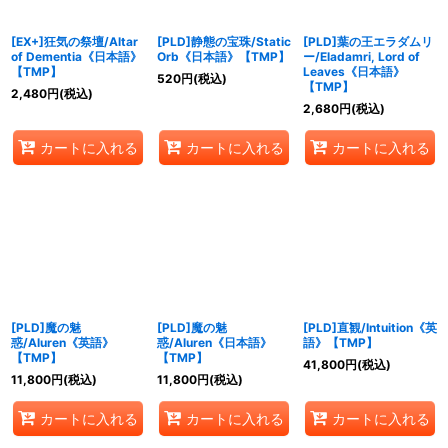
[EX+]狂気の祭壇/Altar
[PLD]静態の宝珠/Static
[PLD]葉の王エラダムリ
of Dementia《日本語》
Orb《日本語》【TMP】
ー/Eladamri, Lord of
【TMP】
Leaves《日本語》
520
円
(税込)
【TMP】
2,480
円
(税込)
2,680
円
(税込)
カートに入れる
カートに入れる
カートに入れる
[PLD]魔の魅
[PLD]魔の魅
[PLD]直観/Intuition《英
惑/Aluren《英語》
惑/Aluren《日本語》
語》【TMP】
【TMP】
【TMP】
41,800
円
(税込)
11,800
円
(税込)
11,800
円
(税込)
カートに入れる
カートに入れる
カートに入れる