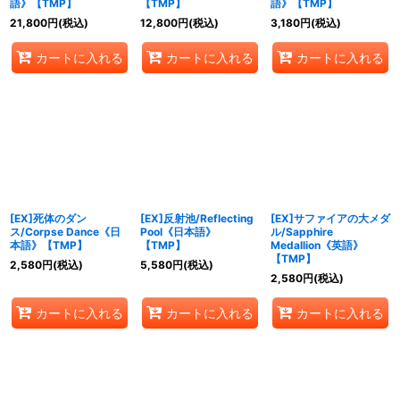
語》【TMP】
【TMP】
語》【TMP】
21,800
円
(税込)
12,800
円
(税込)
3,180
円
(税込)
カートに入れる
カートに入れる
カートに入れる
[EX]死体のダン
[EX]反射池/Reflecting
[EX]サファイアの大メダ
ス/Corpse Dance《日
Pool《日本語》
ル/Sapphire
本語》【TMP】
【TMP】
Medallion《英語》
【TMP】
2,580
円
(税込)
5,580
円
(税込)
2,580
円
(税込)
カートに入れる
カートに入れる
カートに入れる