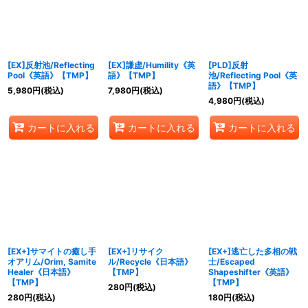
[EX]反射池/Reflecting
[EX]謙虚/Humility《英
[PLD]反射
Pool《英語》【TMP】
語》【TMP】
池/Reflecting Pool《英
語》【TMP】
5,980
円
(税込)
7,980
円
(税込)
4,980
円
(税込)
カートに入れる
カートに入れる
カートに入れる
[EX+]サマイトの癒し手
[EX+]リサイク
[EX+]逃亡した多相の戦
オアリム/Orim, Samite
ル/Recycle《日本語》
士/Escaped
Healer《日本語》
【TMP】
Shapeshifter《英語》
【TMP】
【TMP】
280
円
(税込)
280
円
(税込)
180
円
(税込)