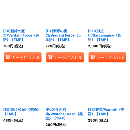
絞り込む
[EX]新緑の魔
[EX]新緑の魔
[PLD]肉占
力/Verdant Force《英
力/Verdant Force《日
い/Sarcomancy《英
語》【TMP】
本語》【TMP】
語》【TMP】
780
円
(税込)
720
円
(税込)
2,080
円
(税込)
カートに入れる
カートに入れる
カートに入れる
[EX]寒け/Chill《英語》
[PLD]冬の抱
[EX]暖気/Warmth《英
【TMP】
擁/Winter's Grasp《英
語》【TMP】
語》【TMP】
480
円
(税込)
280
円
(税込)
280
円
(税込)