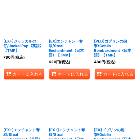
[EX+]ジャッカルの
[EX]エンチャント奪
[PLD]ゴブリンの砲
仔/Jackal Pup《英語》
取/Steal
撃/Goblin
【TMP】
Enchantment《日本
Bombardment《日本
語》【TMP】
語》【TMP】
780
円
(税込)
620
円
(税込)
480
円
(税込)
カートに入れる
カートに入れる
カートに入れる
[EX+]エンチャント奪
[EX+]エンチャント奪
[EX]ゴブリンの砲
取/Steal
取/Steal
撃/Goblin