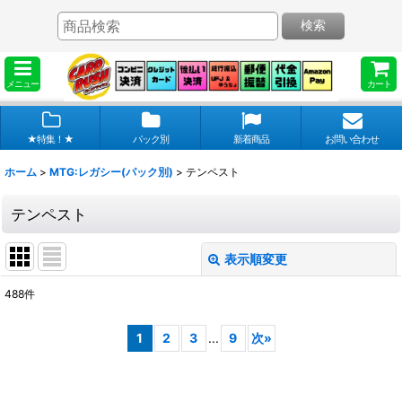
検索
メニュー
カート
★特集！★
パック別
新着商品
お問い合わせ
ホーム
>
MTG:レガシー(パック別)
>
テンペスト
テンペスト
表示順変更
閉じる
488
件
表示数
:
1
2
3
...
9
次
»
在庫あり
並び順
: