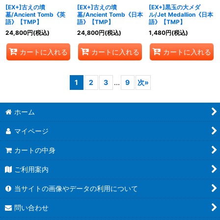
[EX+]古えの墳
[EX+]古えの墳
[EX+]黒玉の大メダ
墓/Ancient Tomb《英
墓/Ancient Tomb《日本
ル/Jet Medallion《日本
語》【TMP】
語》【TMP】
語》【TMP】
24,800
円
(税込)
24,800
円
(税込)
1,480
円
(税込)
カートに入れる
カートに入れる
カートに入れる
1
2
3
...
9
次
»
ホーム
マイページ
カートの中身
ご利用案内
当サイトの画像やデータの利用について
問い合わせ