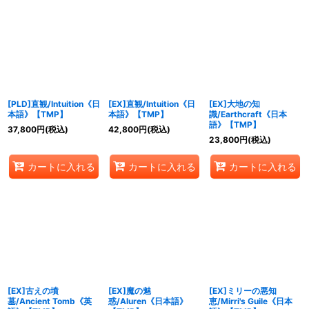
[PLD]直観/Intuition《日
[EX]直観/Intuition《日
[EX]大地の知
本語》【TMP】
本語》【TMP】
識/Earthcraft《日本
語》【TMP】
37,800
円
(税込)
42,800
円
(税込)
23,800
円
(税込)
カートに入れる
カートに入れる
カートに入れる
[EX]古えの墳
[EX]魔の魅
[EX]ミリーの悪知
墓/Ancient Tomb《英
惑/Aluren《日本語》
恵/Mirri's Guile《日本