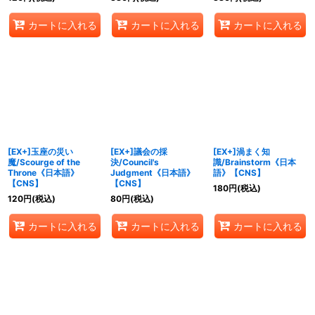
カートに入れる
カートに入れる
カートに入れる
[EX+]玉座の災い
[EX+]議会の採
[EX+]渦まく知
魔/Scourge of the
決/Council's
識/Brainstorm《日本
Throne《日本語》
Judgment《日本語》
語》【CNS】
【CNS】
【CNS】
180
円
(税込)
120
円
(税込)
80
円
(税込)
カートに入れる
カートに入れる
カートに入れる