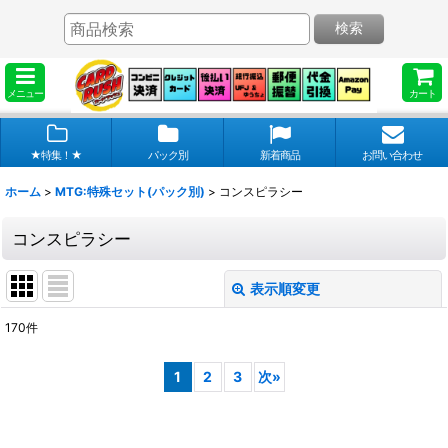
検索
メニュー
カート
★特集！★
パック別
新着商品
お問い合わせ
ホーム
>
MTG:特殊セット(パック別)
>
コンスピラシー
コンスピラシー
表示順変更
閉じる
170
件
表示数
:
1
2
3
次
»
在庫あり
並び順
: