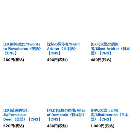
[EX]剣を鍬に/Swords
沈黙の調停者/Silent
[EX+]沈黙の調停
to Plowshares《英語》
Arbiter《日本語》
者/Silent Arbiter《日本
【CNS】
【CNS】
語》【CNS】
280
円
(税込)
490
円
(税込)
480
円
(税込)
[EX]破滅的な行
[PLD]狂気の祭壇/Altar
[HPLD]誤った指
為/Pernicious
of Dementia《日本語》
図/Misdirection《日本
Deed《英語》【CNS】
【CNS】
語》【CNS】
620
円
(税込)
480
円
(税込)
1,080
円
(税込)