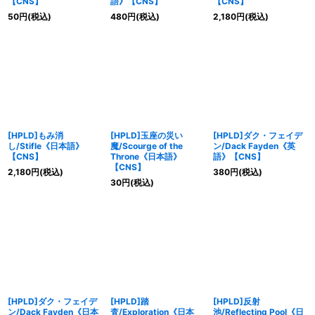
【CNS】
語》【CNS】
【CNS】
50
円
(税込)
480
円
(税込)
2,180
円
(税込)
[HPLD]もみ消
[HPLD]玉座の災い
[HPLD]ダク・フェイデ
し/Stifle《日本語》
魔/Scourge of the
ン/Dack Fayden《英
【CNS】
Throne《日本語》
語》【CNS】
【CNS】
2,180
円
(税込)
380
円
(税込)
30
円
(税込)
[HPLD]ダク・フェイデ
[HPLD]踏
[HPLD]反射
ン/Dack Fayden《日本
査/Exploration《日本
池/Reflecting Pool《日