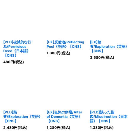
[PLD]破滅的な行
[EX]反射池/Reflecting
[EX]踏
為/Pernicious
Pool《英語》【CNS】
査/Exploration《英語》
Deed《日本語》
【CNS】
1,380
円
(税込)
【CNS】
3,580
円
(税込)
480
円
(税込)
[PLD]踏
[EX]狂気の祭壇/Altar
[PLD]誤った指
査/Exploration《英語》
of Dementia《英語》
図/Misdirection《日本
【CNS】
【CNS】
語》【CNS】
2,480
円
(税込)
1,280
円
(税込)
1,380
円
(税込)