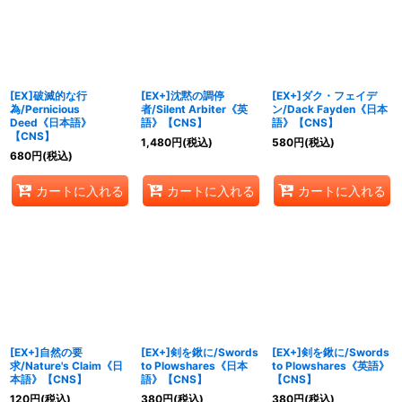
絞り込む
[EX]破滅的な行
[EX+]沈黙の調停
[EX+]ダク・フェイデ
為/Pernicious
者/Silent Arbiter《英
ン/Dack Fayden《日本
Deed《日本語》
語》【CNS】
語》【CNS】
【CNS】
1,480
円
(税込)
580
円
(税込)
680
円
(税込)
カートに入れる
カートに入れる
カートに入れる
[EX+]自然の要
[EX+]剣を鍬に/Swords
[EX+]剣を鍬に/Swords
求/Nature's Claim《日
to Plowshares《日本
to Plowshares《英語》
本語》【CNS】
語》【CNS】
【CNS】
120
円
(税込)
380
円
(税込)
380
円
(税込)