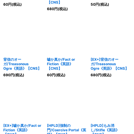
【CNS】
60
円
(税込)
50
円
(税込)
680
円
(税込)
背信のオー
嘘か真か/Fact or
[EX+]背信のオー
ガ/Treasonous
Fiction《英語》
ガ/Treasonous
Ogre《英語》【CNS】
【CNS】
Ogre《英語》【CNS】
690
円
(税込)
60
円
(税込)
680
円
(税込)
[EX+]嘘か真か/Fact or
[HPLD]強制の
[HPLD]もみ消
Fiction《英語》
門/Coercive Portal《英
し/Stifle《英語》