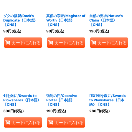
ダクの複製/Dack's
真価の宗匠/Magister of
自然の要求/Nature's
Duplicate《日本語》
Worth《日本語》
Claim《日本語》
【CNS】
【CNS】
【CNS】
90
円
(税込)
90
円
(税込)
130
円
(税込)
カートに入れる
カートに入れる
カートに入れる
剣を鍬に/Swords to
強制の門/Coercive
[EX]剣を鍬に/Swords
Plowshares《日本語》
Portal《日本語》
to Plowshares《日本
【CNS】
【CNS】
語》【CNS】
390
円
(税込)
190
円
(税込)
280
円
(税込)
カートに入れる
カートに入れる