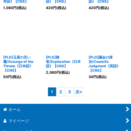
本語》【CNS】
語》【CNS】
語》【CNS】
1,080
円
(税込)
420
円
(税込)
420
円
(税込)
[PLD]玉座の災い
[PLD]踏
[PLD]議会の採
魔/Scourge of the
査/Exploration《日本
決/Council's
Throne《日本語》
語》【CNS】
Judgment《英語》
【CNS】
【CNS】
2,080
円
(税込)
50
円
(税込)
30
円
(税込)
1
2
3
次
»
ホーム
マイページ