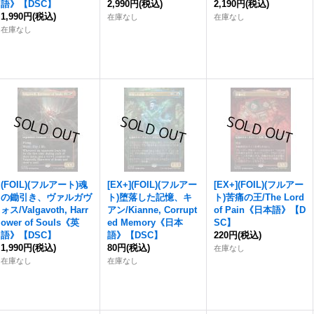
語》【DSC】
2,990円
(税込)
2,190円
(税込)
1,990円
(税込)
在庫なし
在庫なし
在庫なし
(FOIL)(フルアート)魂
[EX+](FOIL)(フルアー
[EX+](FOIL)(フルアー
の鋤引き、ヴァルガヴ
ト)堕落した記憶、キ
ト)苦痛の王/The Lord
ォス/Valgavoth, Harr
アン/Kianne, Corrupt
of Pain《日本語》【D
ower of Souls《英
ed Memory《日本
SC】
語》【DSC】
語》【DSC】
220円
(税込)
1,990円
(税込)
80円
(税込)
在庫なし
在庫なし
在庫なし