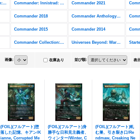
Commander Collection: Black
Commander: Innistrad: Crimson Vow
Commander 2021
Comm
Commander 2018
Commander Anthology Volume II
Comm
Commander 2015
Commander 2014
Comm
Commander Collection: Green
Universes Beyond: Warhammer 40,000 (40K) FOIL
画像
:
並び順
:
在庫あり
表
(FOIL)(フルアート)堕
(FOIL)(フルアート)身
(FOIL)(フルアート)軋
落した記憶、キアン/K
勝手な日和見主義者、
む巣、引き裂き口/Re
ianne, Corrupted Me
ウィンター/Winter, C
ndmaw, Creaking Ne