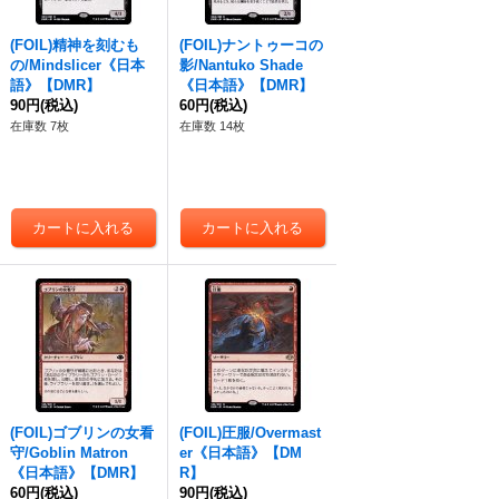
(FOIL)精神を刻むも
(FOIL)ナントゥーコの
の/Mindslicer《日本
影/Nantuko Shade
語》【DMR】
《日本語》【DMR】
90円
(税込)
60円
(税込)
在庫数 7枚
在庫数 14枚
(FOIL)ゴブリンの女看
(FOIL)圧服/Overmast
守/Goblin Matron
er《日本語》【DM
《日本語》【DMR】
R】
60円
(税込)
90円
(税込)