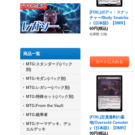
(FOIL)ボディ・スナッ
チャー/Body Snatche
r《日本語》【DMR】
60円
(税込)
在庫数 12枚
商品一覧
MTG:スタンダード(パック
別)
MTG:モダン(パック別)
MTG:レガシー(パック別)
MTG:特殊セット(パック別)
MTG:From the Vault
MTG:統率者
(FOIL)定員過剰の墓
地/Oversold Cemeter
MTG:テーマデッキ、デュ
y《日本語》【DMR】
エルデッキ
90円
(税込)