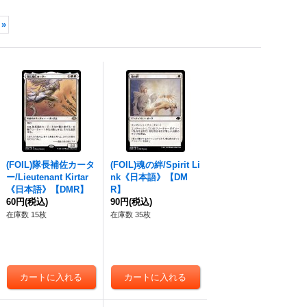
»
(FOIL)隊長補佐カータ
(FOIL)魂の絆/Spirit Li
ー/Lieutenant Kirtar
nk《日本語》【DM
《日本語》【DMR】
R】
60円
(税込)
90円
(税込)
在庫数 15枚
在庫数 35枚