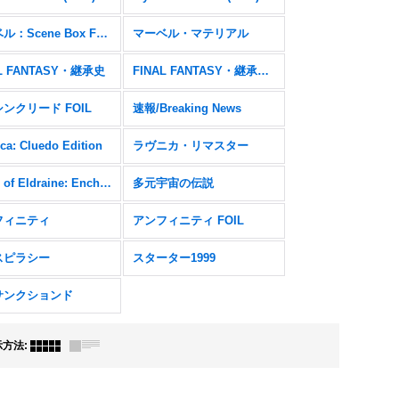
マーベル：Scene Box FOIL
マーベル・マテリアル
AL FANTASY・継承史
FINAL FANTASY・継承史 FOIL
ンクリード FOIL
速報/Breaking News
ca: Cluedo Edition
ラヴニカ・リマスター
Wilds of Eldraine: Enchanting Tales FOIL
多元宇宙の伝説
フィニティ
アンフィニティ FOIL
スピラシー
スターター1999
サンクションド
示方法
: