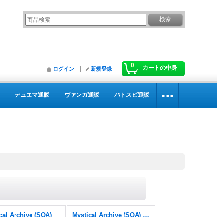
0
カートの中身
ログイン
新規登録
デュエマ通販
ヴァンガ通販
バトスピ通販
cal Archive (SOA)
Mystical Archive (SOA) FOIL