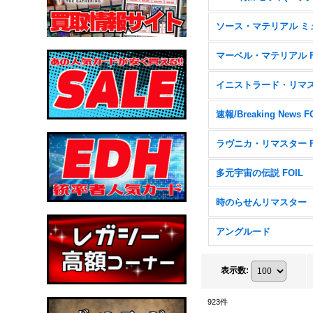
速報/Breaking News F
多元宇宙の伝説 FOIL
時のらせんリマスター
アングルード
表示数
:
923
件