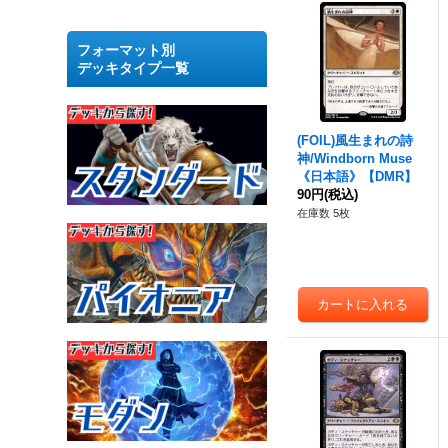
フォーマット別
デッキタイプ一覧
(FOIL)風生まれの詩
神/Windborn Muse
《日本語》【DMR】
90円
(税込)
在庫数 5枚