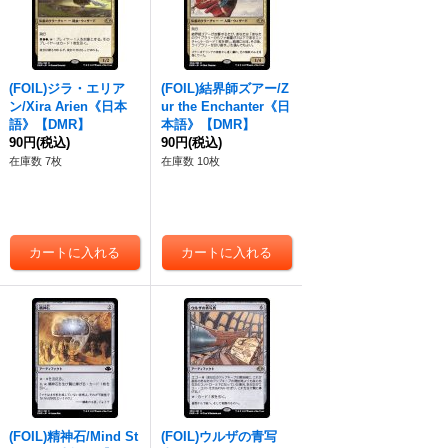
(FOIL)ジラ・エリア
(FOIL)結界師ズアー/Z
ン/Xira Arien《日本
ur the Enchanter《日
語》【DMR】
本語》【DMR】
90円
(税込)
90円
(税込)
在庫数 7枚
在庫数 10枚
(FOIL)精神石/Mind St
(FOIL)ウルザの青写