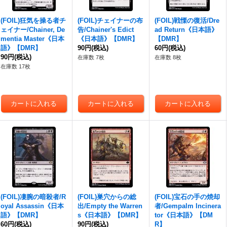
(FOIL)狂気を操る者チ
(FOIL)チェイナーの布
(FOIL)戦慄の復活/Dre
ェイナー/Chainer, De
告/Chainer's Edict
ad Return《日本語》
mentia Master《日本
《日本語》【DMR】
【DMR】
語》【DMR】
90円
(税込)
60円
(税込)
90円
(税込)
在庫数 7枚
在庫数 8枚
在庫数 17枚
(FOIL)凄腕の暗殺者/R
(FOIL)巣穴からの総
(FOIL)宝石の手の焼却
oyal Assassin《日本
出/Empty the Warren
者/Gempalm Incinera
語》【DMR】
s《日本語》【DMR】
tor《日本語》【DM
60円
(税込)
90円
(税込)
R】