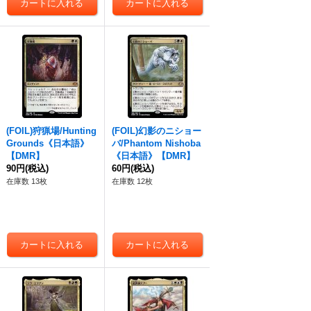
(FOIL)狩猟場/Hunting
(FOIL)幻影のニショー
Grounds《日本語》
バ/Phantom Nishoba
【DMR】
《日本語》【DMR】
90円
(税込)
60円
(税込)
在庫数 13枚
在庫数 12枚