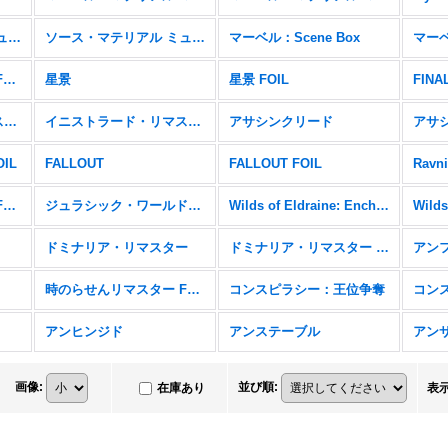
ソース・マテリアル ミュータントタートル
ソース・マテリアル ミュータントタートル FOIL
マーベル：Scene Box
マーベル・マテリアル FOIL
星景
星景 FOIL
FIN
イニストラード・リマスター
イニストラード・リマスター FOIL
アサシンクリード
アサシ
OIL
FALLOUT
FALLOUT FOIL
Ravni
ラヴニカ・リマスター FOIL
ジュラシック・ワールド・コレクション
Wilds of Eldraine: Enchanting Tales
ドミナリア・リマスター
ドミナリア・リマスター FOIL
アン
時のらせんリマスター FOIL
コンスピラシー：王位争奪
コン
アンヒンジド
アンステーブル
アン
画像
:
並び順
:
在庫あり
表