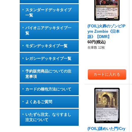
スタンダードデッキタイプ
一覧
(FOIL)火葬のゾンビ/P
パイオニアデッキタイプ一
yre Zombie《日本
覧
語》【DMR】
60円
(税込)
モダンデッキタイプ一覧
在庫数 12枚
レガシーデッキタイプ一覧
予約販売商品についての注
意事項
カードの梱包方法について
よくあるご質問
いたずら注文、なりすまし
注文について
(FOIL)謎めいた門/Cry