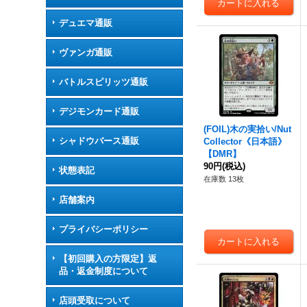
デュエマ通販
ヴァンガ通販
バトルスピリッツ通販
デジモンカード通販
(FOIL)木の実拾い/Nut
シャドウバース通販
Collector《日本語》
【DMR】
90円
(税込)
状態表記
在庫数 13枚
店舗案内
プライバシーポリシー
【初回購入の方限定】返
品・返金制度について
店頭受取について