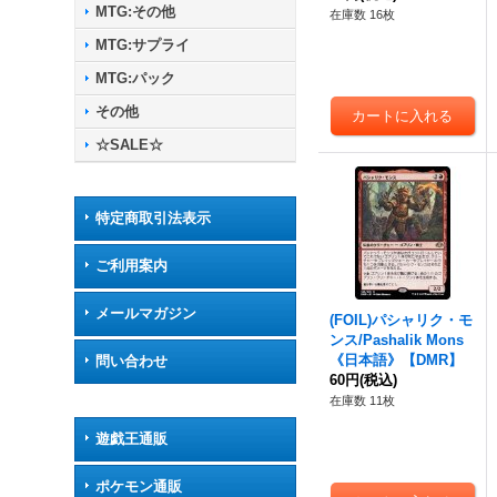
MTG:その他
在庫数 16枚
MTG:サプライ
MTG:パック
その他
☆SALE☆
特定商取引法表示
ご利用案内
メールマガジン
(FOIL)パシャリク・モ
ンス/Pashalik Mons
《日本語》【DMR】
問い合わせ
60円
(税込)
在庫数 11枚
遊戯王通販
ポケモン通販