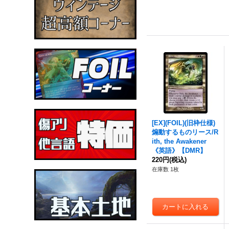
[EX](FOIL)(旧枠仕様)
煽動するものリース/R
ith, the Awakener
《英語》【DMR】
220円
(税込)
在庫数 1枚