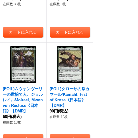
在庫数 33枚
在庫数 9枚
(FOIL)ムウォンヴーリ
(FOIL)クローサの拳カ
ーの世捨て人、ジョル
マール/Kamahl, Fist
レイル/Jolrael, Mwon
of Krosa《日本語》
vuli Recluse《日本
【DMR】
語》【DMR】
90円
(税込)
60円
(税込)
在庫数 12枚
在庫数 13枚