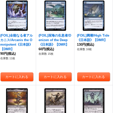
(FOIL)全能なる者アル
(FOIL)深海の生息者/D
(FOIL)満潮/High Tide
カニス/Arcanis the O
enizen of the Deep
《日本語》【DMR】
mnipotent《日本語》
《日本語》【DMR】
130円
(税込)
【DMR】
60円
(税込)
在庫数 16枚
90円
(税込)
在庫数 15枚
在庫数 11枚