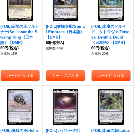
(FOIL)沼地の王ソルカ
(FOIL)脊髄支配/Spina
(FOIL)水底のドルイ
ナー/Sol'kanar the S
l Embrace《日本語》
ド、タトヨヴァ/Tatyo
wamp King《日本
【DMR】
va, Benthic Druid
語》【DMR】
60円
(税込)
《日本語》【DMR】
60円
(税込)
60円
(税込)
在庫数 17枚
在庫数 15枚
在庫数 20枚
(FOIL)覚醒の兜/Helm
(FOIL)レガシーの兵
(FOIL)水蓮の花/Lotus