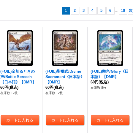
1
2
3
4
5
6
...
10
次
(FOIL)金切るときの
(FOIL)聖餐式/Divine
(FOIL)栄光/Glory《日
声/Battle Screech
Sacrament《日本語》
本語》【DMR】
《日本語》【DMR】
【DMR】
60円
(税込)
60円
(税込)
60円
(税込)
在庫数 8枚
在庫数 12枚
在庫数 12枚