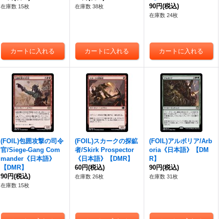
90円
(税込)
在庫数 15枚
在庫数 38枚
在庫数 24枚
(FOIL)包囲攻撃の司令
(FOIL)スカークの探鉱
(FOIL)アルボリア/Arb
官/Siege-Gang Com
者/Skirk Prospector
oria《日本語》【DM
mander《日本語》
《日本語》【DMR】
R】
【DMR】
60円
(税込)
90円
(税込)
90円
(税込)
在庫数 26枚
在庫数 31枚
在庫数 15枚