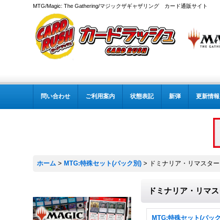
MTG/Magic: The Gathering/マジックザギャザリング カード通販サイト
問い合わせ
ご利用案内
状態表記
新弾
更新情報
ホーム
>
MTG:特殊セット(パック別)
>
ドミナリア・リマスター F
ドミナリア・リマスタ