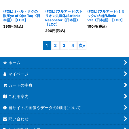
(FOIL)オヘル・タクの
(FOIL)(フルアート)スト
(FOIL)(フルアート)ミミ
眼/Eye of Ojer Taq《日
リオン共鳴体/Strionic
ックの大桶/Mimic
本語》【LCC】
Resonator《日本語》
Vat《日本語》【LCC】
【LCC】
390
円
(税込)
190
円
(税込)
290
円
(税込)
1
2
3
4
次
»
ホーム
マイページ
カートの中身
ご利用案内
当サイトの画像やデータの利用について
問い合わせ