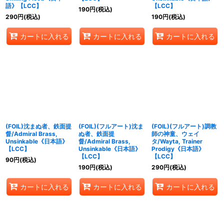
語》【LCC】
【LCC】
190
円
(税込)
290
円
(税込)
190
円
(税込)
カートに入れる
カートに入れる
カートに入れる
(FOIL)沈まぬ者、鉄面提
(FOIL)(フルアート)沈ま
(FOIL)(フルアート)調教
督/Admiral Brass,
ぬ者、鉄面提
師の神童、ウェイ
Unsinkable《日本語》
督/Admiral Brass,
タ/Wayta, Trainer
【LCC】
Unsinkable《日本語》
Prodigy《日本語》
【LCC】
【LCC】
90
円
(税込)
190
円
(税込)
290
円
(税込)
カートに入れる
カートに入れる
カートに入れる