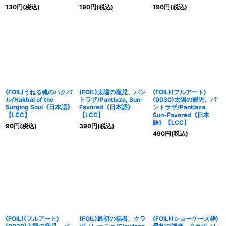
130
円
(税込)
190
円
(税込)
190
円
(税込)
(FOIL)うねる魂のハクバ
(FOIL)太陽の寵児、パン
(FOIL)(フルアート)
ル/Hakbal of the
トラザ/Pantlaza, Sun-
(0030)太陽の寵児、パ
Surging Soul《日本語》
Favored《日本語》
ントラザ/Pantlaza,
【LCC】
【LCC】
Sun-Favored《日本
語》【LCC】
90
円
(税込)
390
円
(税込)
490
円
(税込)
(FOIL)(フルアート)
(FOIL)最初の福者、クラ
(FOIL)(ショーケース枠)