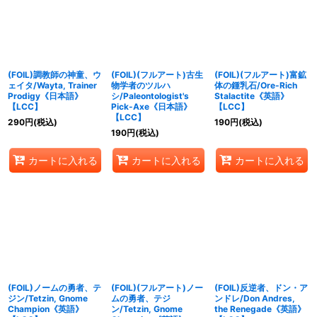
(FOIL)調教師の神童、ウ
(FOIL)(フルアート)古生
(FOIL)(フルアート)富鉱
ェイタ/Wayta, Trainer
物学者のツルハ
体の鍾乳石/Ore-Rich
Prodigy《日本語》
シ/Paleontologist's
Stalactite《英語》
【LCC】
Pick-Axe《日本語》
【LCC】
【LCC】
290
円
(税込)
190
円
(税込)
190
円
(税込)
カートに入れる
カートに入れる
カートに入れる
(FOIL)ノームの勇者、テ
(FOIL)(フルアート)ノー
(FOIL)反逆者、ドン・ア
ジン/Tetzin, Gnome
ムの勇者、テジ
ンドレ/Don Andres,
Champion《英語》
ン/Tetzin, Gnome
the Renegade《英語》