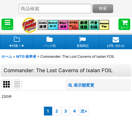
検索
メニュー
カート
★特集！★
パック別
新着商品
お問い合わせ
ホーム
>
MTG:統率者
>
Commander: The Lost Caverns of Ixalan FOIL
Commander: The Lost Caverns of Ixalan FOIL
表示順変更
閉じる
230
件
表示数
:
1
2
3
4
次
»
在庫あり
並び順
: