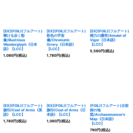
[EX](FOIL)(フルアート)
[EX](FOIL)(フルアート)
[EX](FOIL)(フルアート)
輝ける歩く彫
彩色の宇宙
精力の護符/Amulet of
像/Illustrious
儀/Chromatic
Vigor《日本語》
Wanderglyph《日本
Orrery《日本語》
【LCC】
語》【LCC】
【LCC】
5,580
円
(税込)
1,080
円
(税込)
1,780
円
(税込)
[EX](FOIL)(フルアート)
[EX](FOIL)(フルアート)
(FOIL)(フルアート)古術
旗印/Coat of Arms《英
旗印/Coat of Arms《日
師の地
語》【LCC】
本語》【LCC】
図/Archaeomancer's
Map《日本語》
1,780
円
(税込)
1,080
円
(税込)
【LCC】
790
円
(税込)