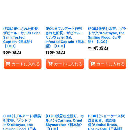
(FOIL)寄生された船長、
(FOIL)(フルアート)寄生
(FOIL)微笑む水害、ゾラ
ザビエル・サル/Xavier
された船長、ザビエル・
トヤク/Xolatoyac, the
Sal, Infested
サル/Xavier Sal,
Smiling Flood《日本
Captain《日本語》
Infested Captain《日本
語》【LCC】
【LCC】
語》【LCC】
290
円
(税込)
90
円
(税込)
130
円
(税込)
カートに入れる
カートに入れる
カートに入れる
(FOIL)(フルアート)微笑
(FOIL)残忍な空渡り、カ
(FOIL)(ショーケース枠)
む水害、ゾラトヤ
ルメン/Carmen, Cruel
沈まぬ者、鉄面提
ク/Xolatoyac, the
Skymarcher《日本語》
督/Admiral Brass,
Smiling Flood《日本
【LCC】
Unsinkable《日本語》