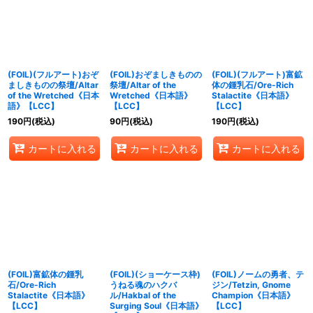
絞り込む
(FOIL)(フルアート)おぞ
(FOIL)おぞましきものの
(FOIL)(フルアート)富鉱
ましきものの祭壇/Altar
祭壇/Altar of the
体の鍾乳石/Ore-Rich
of the Wretched《日本
Wretched《日本語》
Stalactite《日本語》
語》【LCC】
【LCC】
【LCC】
190
円
(税込)
90
円
(税込)
190
円
(税込)
カートに入れる
カートに入れる
カートに入れる
(FOIL)富鉱体の鍾乳
(FOIL)(ショーケース枠)
(FOIL)ノームの勇者、テ
石/Ore-Rich
うねる魂のハクバ
ジン/Tetzin, Gnome
Stalactite《日本語》
ル/Hakbal of the
Champion《日本語》
【LCC】
Surging Soul《日本語》
【LCC】