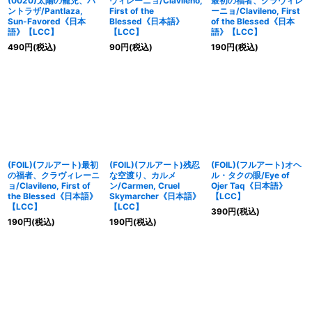
(0020)太陽の寵児、パ
ヴィレーニョ/Clavileno,
最初の福者、クラヴィレ
ントラザ/Pantlaza,
First of the
ーニョ/Clavileno, First
Sun-Favored《日本
Blessed《日本語》
of the Blessed《日本
語》【LCC】
【LCC】
語》【LCC】
490
円
(税込)
90
円
(税込)
190
円
(税込)
(FOIL)(フルアート)最初
(FOIL)(フルアート)残忍
(FOIL)(フルアート)オヘ
の福者、クラヴィレーニ
な空渡り、カルメ
ル・タクの眼/Eye of
ョ/Clavileno, First of
ン/Carmen, Cruel
Ojer Taq《日本語》
the Blessed《日本語》
Skymarcher《日本語》
【LCC】
【LCC】
【LCC】
390
円
(税込)
190
円
(税込)
190
円
(税込)