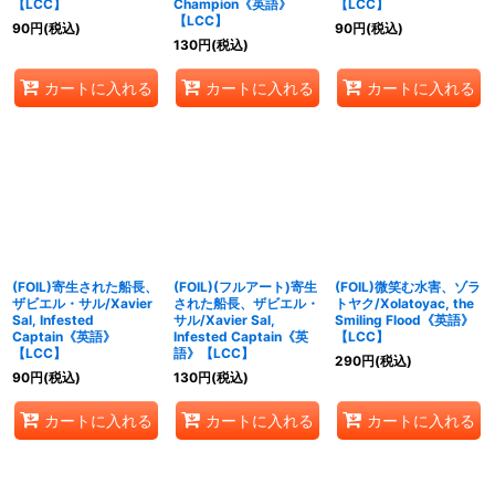
【LCC】
Champion《英語》
【LCC】
【LCC】
90
円
(税込)
90
円
(税込)
130
円
(税込)
カートに入れる
カートに入れる
カートに入れる
(FOIL)寄生された船長、
(FOIL)(フルアート)寄生
(FOIL)微笑む水害、ゾラ
ザビエル・サル/Xavier
された船長、ザビエル・
トヤク/Xolatoyac, the
Sal, Infested
サル/Xavier Sal,
Smiling Flood《英語》
Captain《英語》
Infested Captain《英
【LCC】
【LCC】
語》【LCC】
290
円
(税込)
90
円
(税込)
130
円
(税込)
カートに入れる
カートに入れる
カートに入れる