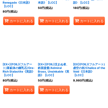
Renegade《日本語》
本語》【LCC】
語》【LCC】
【LCC】
50
円
(税込)
180
円
(税込)
80
円
(税込)
カートに入れる
カートに入れる
カートに入れる
[EX+](FOIL)(フルアー
[EX+](FOIL)沈まぬ者、
[EX](FOIL)(フルアート)
ト)富鉱体の鍾乳石/Ore-
鉄面提督/Admiral
虚空の杯/Chalice of the
Rich Stalactite《英語》
Brass, Unsinkable《英
Void《日本語》
【LCC】
語》【LCC】
【LCC】
80
円
(税込)
50
円
(税込)
9,980
円
(税込)
カートに入れる
カートに入れる