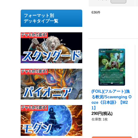
636
件
フォーマット別
デッキタイプ一覧
(FOIL)(フルアート)漁
る軟泥/Scavenging O
oze《日本語》【M2
1】
290円
(税込)
在庫数 1枚