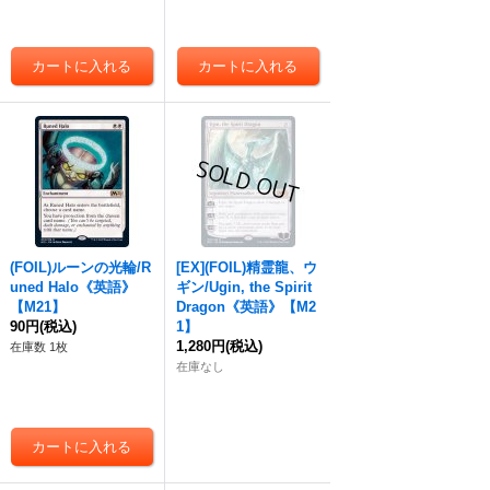
(FOIL)ルーンの光輪/R
[EX](FOIL)精霊龍、ウ
uned Halo《英語》
ギン/Ugin, the Spirit
【M21】
Dragon《英語》【M2
90円
(税込)
1】
1,280円
(税込)
在庫数 1枚
在庫なし