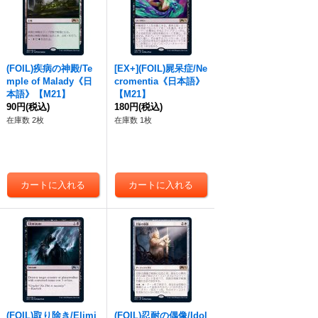
(FOIL)疾病の神殿/Te
[EX+](FOIL)屍呆症/Ne
mple of Malady《日
cromentia《日本語》
本語》【M21】
【M21】
90円
(税込)
180円
(税込)
在庫数 2枚
在庫数 1枚
(FOIL)取り除き/Elimi
(FOIL)忍耐の偶像/Idol