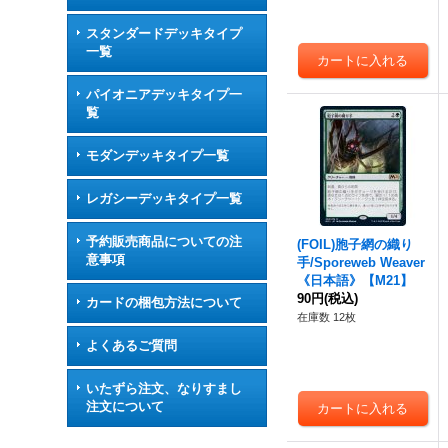
スタンダードデッキタイプ
一覧
パイオニアデッキタイプ一
覧
モダンデッキタイプ一覧
レガシーデッキタイプ一覧
予約販売商品についての注
(FOIL)胞子網の織り
意事項
手/Sporeweb Weaver
《日本語》【M21】
90円
(税込)
カードの梱包方法について
在庫数 12枚
よくあるご質問
いたずら注文、なりすまし
注文について