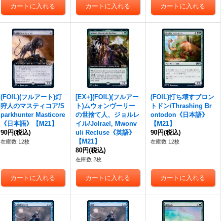
(FOIL)(フルアート)灯
[EX+](FOIL)(フルアー
(FOIL)打ち壊すブロン
狩人のマスティコア/S
ト)ムウォンヴーリー
トドン/Thrashing Br
parkhunter Masticore
の世捨て人、ジョルレ
ontodon《日本語》
《日本語》【M21】
イル/Jolrael, Mwonv
【M21】
90円
(税込)
uli Recluse《英語》
90円
(税込)
【M21】
在庫数 12枚
在庫数 12枚
80円
(税込)
在庫数 2枚