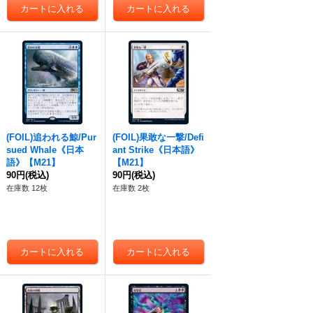
(FOIL)追われる鯨/Pur
(FOIL)果敢な一撃/Defi
sued Whale《日本
ant Strike《日本語》
語》【M21】
【M21】
90円
(税込)
90円
(税込)
在庫数 12枚
在庫数 2枚