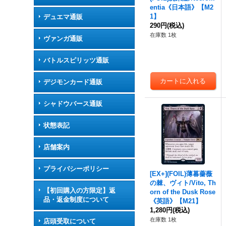
entia《日本語》【M2
1】
デュエマ通販
290円
(税込)
在庫数 1枚
ヴァンガ通販
バトルスピリッツ通販
デジモンカード通販
シャドウバース通販
状態表記
店舗案内
プライバシーポリシー
[EX+](FOIL)薄暮薔薇
の棘、ヴィト/Vito, Th
【初回購入の方限定】返
orn of the Dusk Rose
品・返金制度について
《英語》【M21】
1,280円
(税込)
在庫数 1枚
店頭受取について