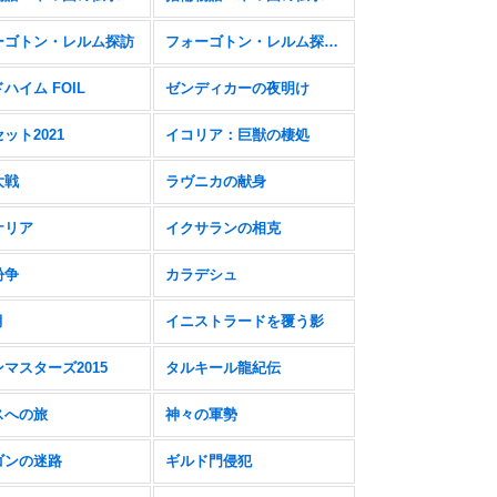
ーゴトン・レルム探訪
フォーゴトン・レルム探訪 FOIL
ハイム FOIL
ゼンディカーの夜明け
ット2021
イコリア：巨獣の棲処
大戦
ラヴニカの献身
ナリア
イクサランの相克
紛争
カラデシュ
月
イニストラードを覆う影
マスターズ2015
タルキール龍紀伝
スへの旅
神々の軍勢
ゴンの迷路
ギルド門侵犯