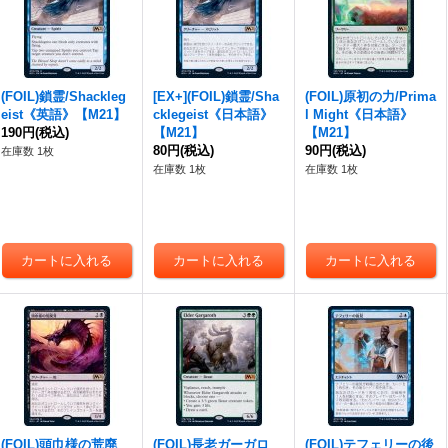
(FOIL)鎖霊/Shackleg
[EX+](FOIL)鎖霊/Sha
(FOIL)原初の力/Prima
eist《英語》【M21】
cklegeist《日本語》
l Might《日本語》
190円
(税込)
【M21】
【M21】
80円
(税込)
90円
(税込)
在庫数 1枚
在庫数 1枚
在庫数 1枚
(FOIL)頭巾様の荒廃
(FOIL)長老ガーガロ
(FOIL)テフェリーの後