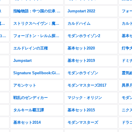
承
指輪物語：中つ国の伝承 FOIL
Jumpstart 2022
フォ
ストリクスヘイヴン：魔法学院
ストリクスヘイヴン：魔法学院 FOIL
カルドハイム
カルド
ゼンディカーの夜明け コレクターブースター＆FOIL
フォーゴトン・レルム探訪 統率者デッキ
モダンホライゾン2
基本セ
エルドレインの王権
基本セット2020
灯争
Jumpstart
基本セット2019
ドミ
Signature Spellbook:Gideon
モダンホライゾン
霊気
アモンケット
モダンマスターズ2017
異界
戦乱のゼンディカー
マジック・オリジン
モダン
タルキール覇王譚
基本セット2015
ニク
基本セット2014
モダンマスターズ
ドラ