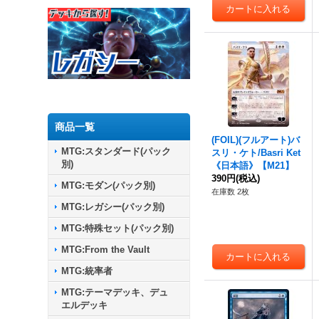
商品一覧
(FOIL)(フルアート)バ
MTG:スタンダード(パック
スリ・ケト/Basri Ket
別)
《日本語》【M21】
390円
(税込)
MTG:モダン(パック別)
在庫数 2枚
MTG:レガシー(パック別)
MTG:特殊セット(パック別)
MTG:From the Vault
MTG:統率者
MTG:テーマデッキ、デュ
エルデッキ