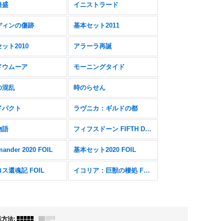
隆盛
イニストラード
ディンの傷跡
基本セット2011
ット2010
アラーラ再誕
ドウムーア
モーニングタイド
の混乱
時のらせん
ドパクト
ラヴニカ：ギルドの都
物語
フィフスドーン FIFTH DAWN
ander 2020 FOIL
基本セット2020 FOIL
ス還魂記 FOIL
イコリア：巨獣の棲処 FOIL
示方法
: