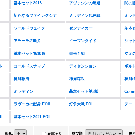
基本セット2013
アヴァシンの帰還
闇の
新たなるファイレクシア
ミラディン包囲戦
ミラ
ワールドウェイク
ゼンディカー
基本セ
アラーラの断片
イーブンタイド
シャ
基本セット第10版
未来予知
次元
ト
コールドスナップ
ディセンション
ギル
神河救済
神河謀叛
神河
ミラディン
基本セット第8版
Comm
ラヴニカの献身 FOIL
灯争大戦 FOIL
テーロ
IL
基本セット2021 FOIL
画像
:
並び順
:
在庫あり
表