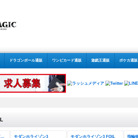
ドラゴンボール通販
ワンピカード通販
遊戯王通販
ポケカ通販
L
MTG:モダン(パック別) (全商品)
モダンホライゾン3
モダンホライゾン3 FOIL