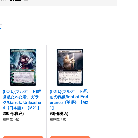
»
(FOIL)(フルアート)解
(FOIL)(フルアート)忍
き放たれた者、ガラ
耐の偶像/Idol of End
ク/Garruk, Unleashe
urance《英語》【M2
d《日本語》【M21】
1】
290円
(税込)
90円
(税込)
在庫数 5枚
在庫数 1枚