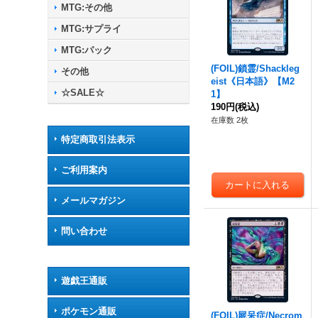
MTG:その他
MTG:サプライ
MTG:パック
(FOIL)鎖霊/Shackleg
その他
eist《日本語》【M2
☆SALE☆
1】
190円
(税込)
在庫数 2枚
特定商取引法表示
ご利用案内
メールマガジン
問い合わせ
遊戯王通販
ポケモン通販
(FOIL)屍呆症/Necrom