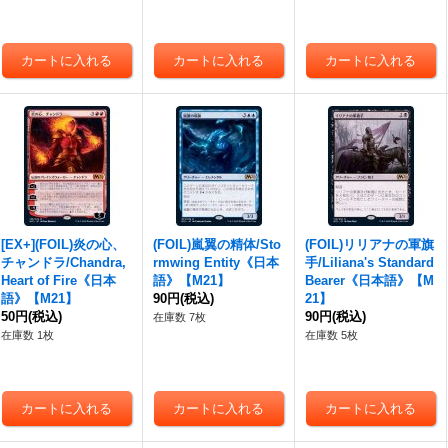
[EX+](FOIL)炎の心、
(FOIL)嵐翼の精体/Sto
(FOIL)リリアナの軍旗
チャンドラ/Chandra,
rmwing Entity《日本
手/Liliana's Standard
Heart of Fire《日本
語》【M21】
Bearer《日本語》【M
語》【M21】
90円
(税込)
21】
50円
(税込)
90円
(税込)
在庫数 7枚
在庫数 1枚
在庫数 5枚