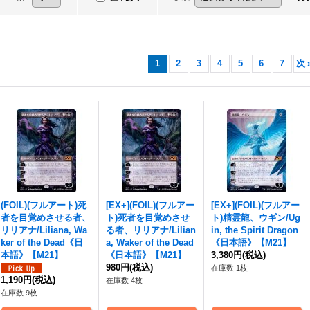
1
2
3
4
5
6
7
次
(FOIL)(フルアート)死
[EX+](FOIL)(フルアー
[EX+](FOIL)(フルアー
者を目覚めさせる者、
ト)死者を目覚めさせ
ト)精霊龍、ウギン/Ug
リリアナ/Liliana, Wa
る者、リリアナ/Lilian
in, the Spirit Dragon
ker of the Dead《日
a, Waker of the Dead
《日本語》【M21】
本語》【M21】
《日本語》【M21】
3,380円
(税込)
980円
(税込)
在庫数 1枚
1,190円
(税込)
在庫数 4枚
在庫数 9枚