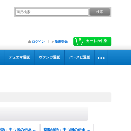
0
カートの中身
ログイン
新規登録
デュエマ通販
ヴァンガ通販
バトスピ通販
指輪物語：中つ国の伝承 ホリデーリリース
指輪物語：中つ国の伝承 ホリデーリリース FOIL