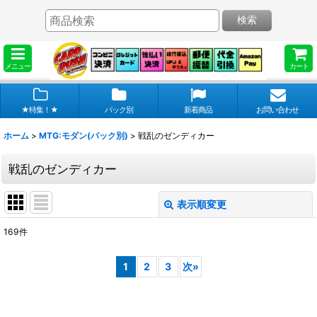
検索
メニュー
カート
★特集！★
パック別
新着商品
お問い合わせ
ホーム
>
MTG:モダン(パック別)
>
戦乱のゼンディカー
戦乱のゼンディカー
表示順変更
閉じる
169
件
表示数
:
1
2
3
次
»
在庫あり
並び順
: