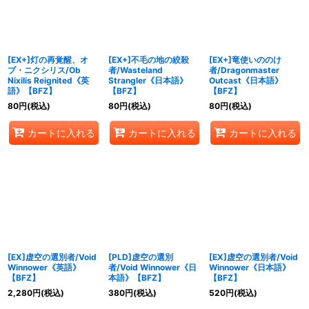
[EX+]灯の再覚醒、オ
[EX+]不毛の地の絞殺
[EX+]竜使いののけ
ブ・ニクシリス/Ob
者/Wasteland
者/Dragonmaster
Nixilis Reignited《英
Strangler《日本語》
Outcast《日本語》
語》【BFZ】
【BFZ】
【BFZ】
80
円
(税込)
80
円
(税込)
80
円
(税込)
カートに入れる
カートに入れる
カートに入れる
[EX]虚空の選別者/Void
[PLD]虚空の選別
[EX]虚空の選別者/Void
Winnower《英語》
者/Void Winnower《日
Winnower《日本語》
【BFZ】
本語》【BFZ】
【BFZ】
2,280
円
(税込)
380
円
(税込)
520
円
(税込)