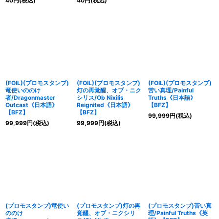
40
円
(税込)
40
円
(税込)
(FOIL)(プロモスタンプ)
(FOIL)(プロモスタンプ)
(FOIL)(プロモスタンプ)
竜使いののけ
灯の再覚醒、オブ・ニク
苦い真理/Painful
者/Dragonmaster
シリス/Ob Nixilis
Truths《日本語》
Outcast《日本語》
Reignited《日本語》
【BFZ】
【BFZ】
【BFZ】
99,999
円
(税込)
99,999
円
(税込)
99,999
円
(税込)
(プロモスタンプ)竜使い
(プロモスタンプ)灯の再
(プロモスタンプ)苦い真
ののけ
覚醒、オブ・ニクシリ
理/Painful Truths《英