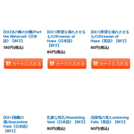
絞り込む
[EX]水の帳の分離/Part
[EX+]希望を溺れさせる
[EX+]希望を溺れさせる
the Waterveil《日本
もの/Drowner of
もの/Drowner of
語》【BFZ】
Hope《日本語》
Hope《英語》【BFZ】
【BFZ】
180
円
(税込)
80
円
(税込)
80
円
(税込)
カートに入れる
カートに入れる
カートに入れる
[EX+]隔離の
乱脈な気孔/Shambling
伐採地の滝/Lumbering
場/Quarantine
Vent《日本語》【BFZ】
Falls《英語》【BFZ】
Field《日本語》
90
円
(税込)
90
円
(税込)
【BFZ】