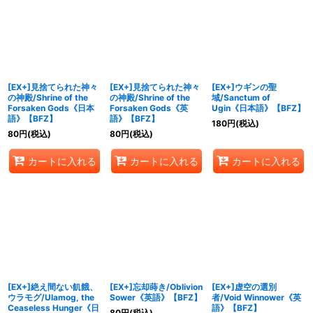
[EX+]見捨てられた神々
[EX+]見捨てられた神々
[EX+]ウギンの聖
の神殿/Shrine of the
の神殿/Shrine of the
域/Sanctum of
Forsaken Gods《日本
Forsaken Gods《英
Ugin《日本語》【BFZ】
語》【BFZ】
語》【BFZ】
180
円
(税込)
80
円
(税込)
80
円
(税込)
カートに入れる
カートに入れる
カートに入れる
[EX+]絶え間ない飢餓、
[EX+]忘却蒔き/Oblivion
[EX+]虚空の選別
ウラモグ/Ulamog, the
Sower《英語》【BFZ】
者/Void Winnower《英
Ceaseless Hunger《日
語》【BFZ】
80
円
(税込)