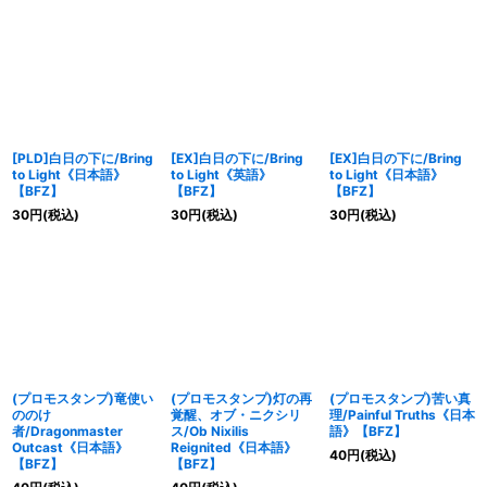
[PLD]白日の下に/Bring
[EX]白日の下に/Bring
[EX]白日の下に/Bring
to Light《日本語》
to Light《英語》
to Light《日本語》
【BFZ】
【BFZ】
【BFZ】
30
円
(税込)
30
円
(税込)
30
円
(税込)
(プロモスタンプ)竜使い
(プロモスタンプ)灯の再
(プロモスタンプ)苦い真
ののけ
覚醒、オブ・ニクシリ
理/Painful Truths《日本
者/Dragonmaster
ス/Ob Nixilis
語》【BFZ】
Outcast《日本語》
Reignited《日本語》
40
円
(税込)
【BFZ】
【BFZ】