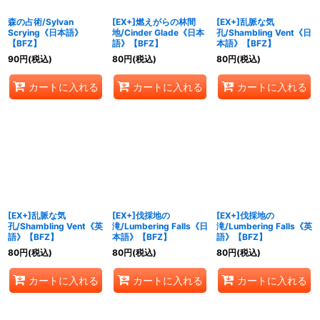
森の占術/Sylvan
[EX+]燃えがらの林間
[EX+]乱脈な気
Scrying《日本語》
地/Cinder Glade《日本
孔/Shambling Vent《日
【BFZ】
語》【BFZ】
本語》【BFZ】
90
円
(税込)
80
円
(税込)
80
円
(税込)
カートに入れる
カートに入れる
カートに入れる
[EX+]乱脈な気
[EX+]伐採地の
[EX+]伐採地の
孔/Shambling Vent《英
滝/Lumbering Falls《日
滝/Lumbering Falls《英
語》【BFZ】
本語》【BFZ】
語》【BFZ】
80
円
(税込)
80
円
(税込)
80
円
(税込)
カートに入れる
カートに入れる
カートに入れる