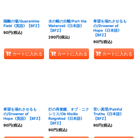
隔離の場/Quarantine
水の帳の分離/Part the
希望を溺れさせるも
Field《英語》【BFZ】
Waterveil《日本語》
の/Drowner of
【BFZ】
Hope《日本語》
90
円
(税込)
【BFZ】
290
円
(税込)
90
円
(税込)
カートに入れる
カートに入れる
カートに入れる
希望を溺れさせるも
灯の再覚醒、オブ・ニク
苦い真理/Painful
の/Drowner of
シリス/Ob Nixilis
Truths《日本語》
Hope《英語》【BFZ】
Reignited《日本語》
【BFZ】
【BFZ】
90
円
(税込)
90
円
(税込)
90
円
(税込)