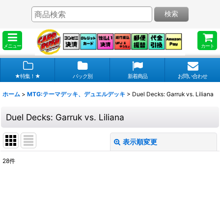
検索
メニュー
カート
★特集！★
パック別
新着商品
お問い合わせ
ホーム
>
MTG:テーマデッキ、デュエルデッキ
>
Duel Decks: Garruk vs. Liliana
Duel Decks: Garruk vs. Liliana
表示順変更
閉じる
28
件
表示数
:
在庫あり
並び順
: