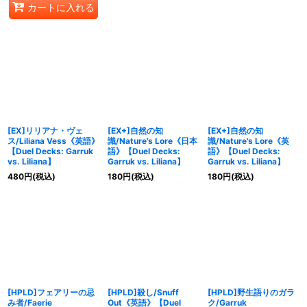
カートに入れる
[EX]リリアナ・ヴェ
[EX+]自然の知
[EX+]自然の知
ス/Liliana Vess《英語》
識/Nature's Lore《日本
識/Nature's Lore《英
【Duel Decks: Garruk
語》【Duel Decks:
語》【Duel Decks:
vs. Liliana】
Garruk vs. Liliana】
Garruk vs. Liliana】
480
円
(税込)
180
円
(税込)
180
円
(税込)
[HPLD]フェアリーの忌
[HPLD]殺し/Snuff
[HPLD]野生語りのガラ
み者/Faerie
Out《英語》【Duel
ク/Garruk