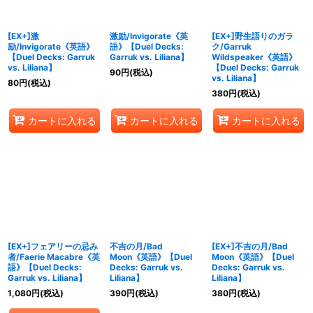
絞り込む
[EX+]激
激励/Invigorate《英
[EX+]野生語りのガラ
励/Invigorate《英語》
語》【Duel Decks:
ク/Garruk
【Duel Decks: Garruk
Garruk vs. Liliana】
Wildspeaker《英語》
vs. Liliana】
【Duel Decks: Garruk
90
円
(税込)
vs. Liliana】
80
円
(税込)
380
円
(税込)
カートに入れる
カートに入れる
カートに入れる
[EX+]フェアリーの忌み
不吉の月/Bad
[EX+]不吉の月/Bad
者/Faerie Macabre《英
Moon《英語》【Duel
Moon《英語》【Duel
語》【Duel Decks:
Decks: Garruk vs.
Decks: Garruk vs.
Garruk vs. Liliana】
Liliana】
Liliana】
1,080
円
(税込)
390
円
(税込)
380
円
(税込)