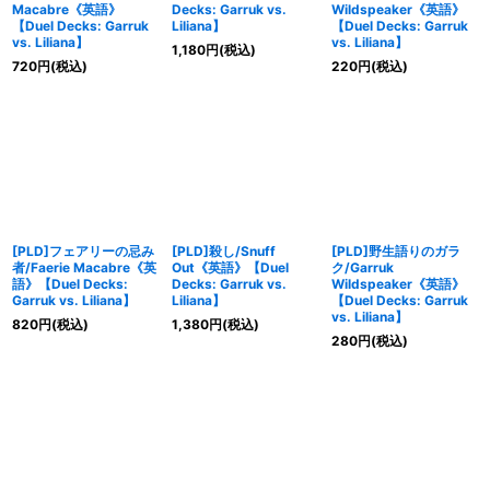
Macabre《英語》
Decks: Garruk vs.
Wildspeaker《英語》
【Duel Decks: Garruk
Liliana】
【Duel Decks: Garruk
vs. Liliana】
vs. Liliana】
1,180
円
(税込)
720
円
(税込)
220
円
(税込)
[PLD]フェアリーの忌み
[PLD]殺し/Snuff
[PLD]野生語りのガラ
者/Faerie Macabre《英
Out《英語》【Duel
ク/Garruk
語》【Duel Decks:
Decks: Garruk vs.
Wildspeaker《英語》
Garruk vs. Liliana】
Liliana】
【Duel Decks: Garruk
vs. Liliana】
820
円
(税込)
1,380
円
(税込)
280
円
(税込)