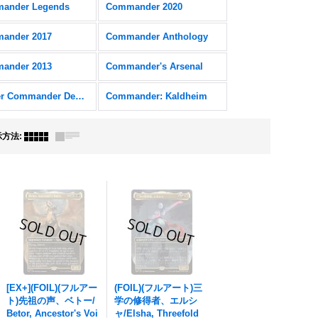
ander Legends
Commander 2020
ander 2017
Commander Anthology
ander 2013
Commander's Arsenal
Starter Commander Decks
Commander: Kaldheim
示方法
:
[EX+](FOIL)(フルアー
(FOIL)(フルアート)三
ト)先祖の声、ベトー/
学の修得者、エルシ
Betor, Ancestor's Voi
ャ/Elsha, Threefold