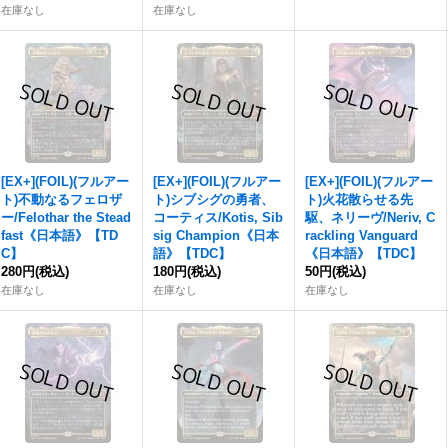
在庫なし
在庫なし
[EX+](FOIL)(フルアー
[EX+](FOIL)(フルアー
[EX+](FOIL)(フルアー
ト)不動なるフェロザ
ト)シブシグの勇者、
ト)火花散らせる先
ー/Felothar the Stead
コーティス/Kotis, Sib
駆、ネリーヴ/Neriv, C
fast《日本語》【TD
sig Champion《日本
rackling Vanguard
C】
語》【TDC】
《日本語》【TDC】
280円
(税込)
180円
(税込)
50円
(税込)
在庫なし
在庫なし
在庫なし