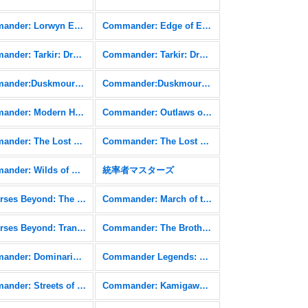
Commander: Lorwyn Eclipsed FOIL
Commander: Edge of Eternities
Commander: Tarkir: Dragonstorm
Commander: Tarkir: Dragonstorm FOIL
Commander:Duskmourn: House of Horror
Commander:Duskmourn: House of Horror FOIL
Commander: Modern Horizons 3 FOIL
Commander: Outlaws of Thunder Junction
Commander: The Lost Caverns of Ixalan
Commander: The Lost Caverns of Ixalan FOIL
Commander: Wilds of Eldraine FOIL
統率者マスターズ
Universes Beyond: The Lord of the Rings: Tales of Middle-earth FOIL
Commander: March of the Machine
Universes Beyond: Transformers
Commander: The Brothers' War
Commander: Dominaria United FOIL
Commander Legends: Battle for Baldur's Gate
Commander: Streets of New Capenna FOIL
Commander: Kamigawa: Neon Dynasty