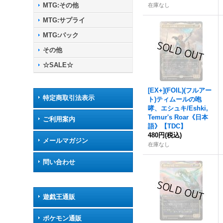
MTG:その他
在庫なし
MTG:サプライ
MTG:パック
その他
☆SALE☆
[EX+](FOIL)(フルアー
特定商取引法表示
ト)ティムールの咆
哮、エシュキ/Eshki,
Temur's Roar《日本
ご利用案内
語》【TDC】
480円
(税込)
メールマガジン
在庫なし
問い合わせ
遊戯王通販
ポケモン通販