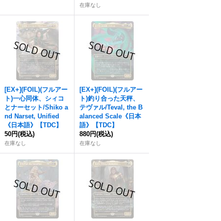
在庫なし
[EX+](FOIL)(フルアー
[EX+](FOIL)(フルアー
ト)一心同体、シィコ
ト)釣り合った天秤、
とナーセット/Shiko a
テヴァル/Teval, the B
nd Narset, Unified
alanced Scale《日本
《日本語》【TDC】
語》【TDC】
50円
(税込)
880円
(税込)
在庫なし
在庫なし