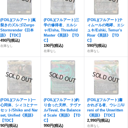
(FOIL)(フルアート)嵐
(FOIL)(フルアート)三
(FOIL)(フルアート)テ
裂きのズルゴ/Zurgo
学の修得者、エルシ
ィムールの咆哮、エシ
Stormrender《日本
ャ/Elsha, Threefold
ュキ/Eshki, Temur's
語》【TDC】
Master《英語》【TD
Roar《英語》【TD
490円
(税込)
C】
C】
190円
(税込)
590円
(税込)
在庫なし
在庫なし
在庫なし
(FOIL)(フルアート)一
(FOIL)(フルアート)釣
(FOIL)(フルアート)書
心同体、シィコとナー
り合った天秤、テヴァ
かれざる者、ウレニ/U
セット/Shiko and Nar
ル/Teval, the Balance
reni of the Unwritten
set, Unified《英語》
d Scale《英語》【TD
《英語》【TDC】
【TDC】
C】
2,990円
(税込)
90円
(税込)
990円
(税込)
在庫なし