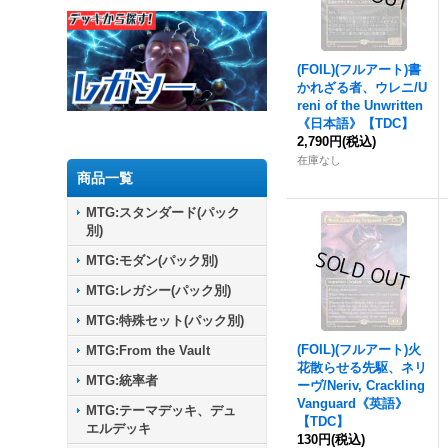
(FOIL)(フルアート)書
かれざる者、ウレニ/U
reni of the Unwritten
《日本語》【TDC】
2,790円
(税込)
在庫なし
商品一覧
MTG:スタンダード(パック
別)
MTG:モダン(パック別)
MTG:レガシー(パック別)
MTG:特殊セット(パック別)
(FOIL)(フルアート)火
MTG:From the Vault
花散らせる先駆、ネリ
MTG:統率者
ーヴ/Neriv, Crackling
Vanguard《英語》
MTG:テーマデッキ、デュ
【TDC】
エルデッキ
130円
(税込)