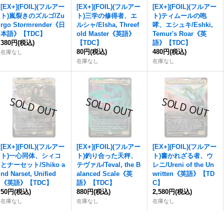
[EX+](FOIL)(フルアー
[EX+](FOIL)(フルアー
[EX+](FOIL)(フルアー
ト)嵐裂きのズルゴ/Zu
ト)三学の修得者、エ
ト)ティムールの咆
rgo Stormrender《日
ルシャ/Elsha, Threef
哮、エシュキ/Eshki,
本語》【TDC】
old Master《英語》
Temur's Roar《英
380円
(税込)
【TDC】
語》【TDC】
80円
(税込)
480円
(税込)
在庫なし
在庫なし
在庫なし
[EX+](FOIL)(フルアー
[EX+](FOIL)(フルアー
[EX+](FOIL)(フルアー
ト)一心同体、シィコ
ト)釣り合った天秤、
ト)書かれざる者、ウ
とナーセット/Shiko a
テヴァル/Teval, the B
レニ/Ureni of the Un
nd Narset, Unified
alanced Scale《英
written《英語》【TD
《英語》【TDC】
語》【TDC】
C】
50円
(税込)
880円
(税込)
2,580円
(税込)
在庫なし
在庫なし
在庫なし