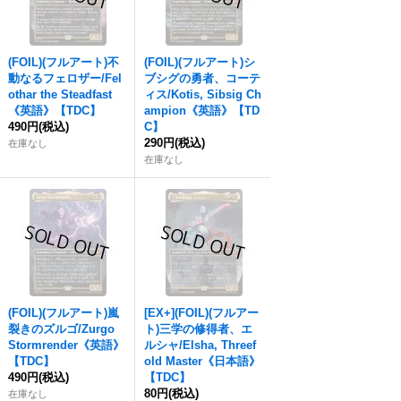
(FOIL)(フルアート)不
(FOIL)(フルアート)シ
動なるフェロザー/Fel
ブシグの勇者、コーテ
othar the Steadfast
ィス/Kotis, Sibsig Ch
《英語》【TDC】
ampion《英語》【TD
490円
(税込)
C】
290円
(税込)
在庫なし
在庫なし
(FOIL)(フルアート)嵐
[EX+](FOIL)(フルアー
裂きのズルゴ/Zurgo
ト)三学の修得者、エ
Stormrender《英語》
ルシャ/Elsha, Threef
【TDC】
old Master《日本語》
490円
(税込)
【TDC】
80円
(税込)
在庫なし