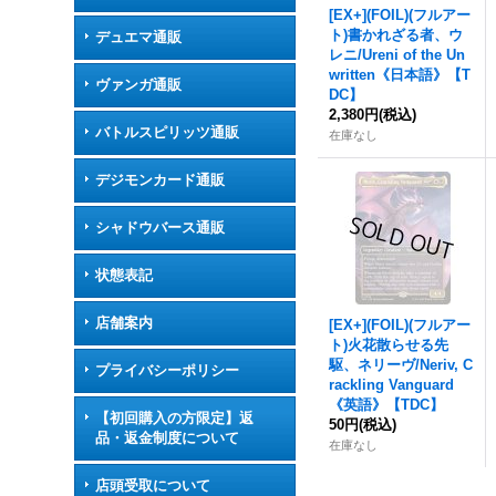
[EX+](FOIL)(フルアー
ト)書かれざる者、ウ
デュエマ通販
レニ/Ureni of the Un
written《日本語》【T
ヴァンガ通販
DC】
2,380円
(税込)
バトルスピリッツ通販
在庫なし
デジモンカード通販
シャドウバース通販
状態表記
店舗案内
[EX+](FOIL)(フルアー
ト)火花散らせる先
駆、ネリーヴ/Neriv, C
プライバシーポリシー
rackling Vanguard
《英語》【TDC】
【初回購入の方限定】返
50円
(税込)
品・返金制度について
在庫なし
店頭受取について