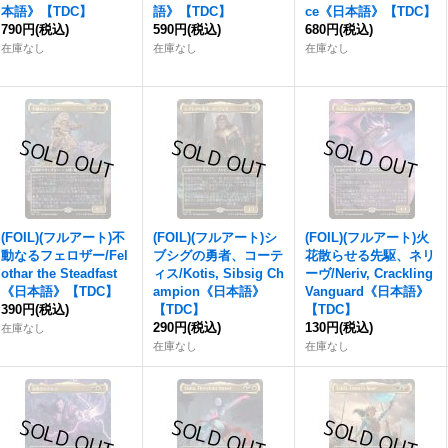
本語》【TDC】
語》【TDC】
ce《日本語》【TDC】
790円
(税込)
590円
(税込)
680円
(税込)
在庫なし
在庫なし
在庫なし
(FOIL)(フルアート)不
(FOIL)(フルアート)シ
(FOIL)(フルアート)火
動なるフェロザー/Fel
ブシグの勇者、コーテ
花散らせる先駆、ネリ
othar the Steadfast
ィス/Kotis, Sibsig Ch
ーヴ/Neriv, Crackling
《日本語》【TDC】
ampion《日本語》
Vanguard《日本語》
390円
(税込)
【TDC】
【TDC】
290円
(税込)
130円
(税込)
在庫なし
在庫なし
在庫なし