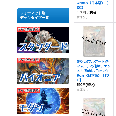
written《日本語》【T
DC】
1,980円
(税込)
フォーマット別
デッキタイプ一覧
在庫なし
(FOIL)(フルアート)テ
ィムールの咆哮、エシ
ュキ/Eshki, Temur's
Roar《日本語》【TD
C】
590円
(税込)
在庫なし