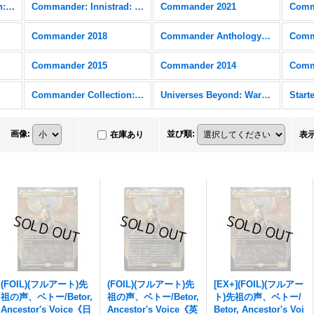
Commander Collection: Black
Commander: Innistrad: Crimson Vow
Commander 2021
Comm
Commander 2018
Commander Anthology Volume II
Comm
Commander 2015
Commander 2014
Comm
Commander Collection: Green
Universes Beyond: Warhammer 40,000 (40K) FOIL
画像
:
並び順
:
在庫あり
表
(FOIL)(フルアート)先
(FOIL)(フルアート)先
[EX+](FOIL)(フルアー
祖の声、ベトー/Betor,
祖の声、ベトー/Betor,
ト)先祖の声、ベトー/
Ancestor's Voice《日
Ancestor's Voice《英
Betor, Ancestor's Voi