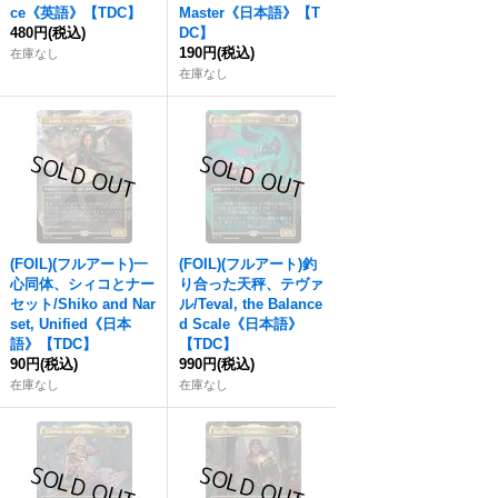
ce《英語》【TDC】
Master《日本語》【T
480円
(税込)
DC】
190円
(税込)
在庫なし
在庫なし
(FOIL)(フルアート)一
(FOIL)(フルアート)釣
心同体、シィコとナー
り合った天秤、テヴァ
セット/Shiko and Nar
ル/Teval, the Balance
set, Unified《日本
d Scale《日本語》
語》【TDC】
【TDC】
90円
(税込)
990円
(税込)
在庫なし
在庫なし