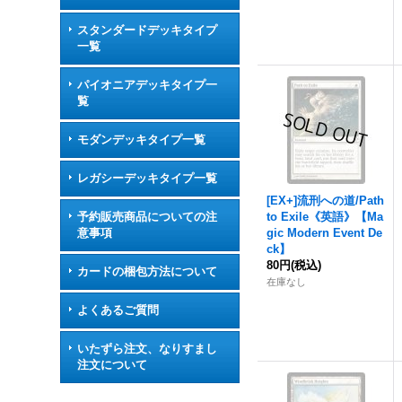
スタンダードデッキタイプ
一覧
パイオニアデッキタイプ一
覧
モダンデッキタイプ一覧
レガシーデッキタイプ一覧
[EX+]流刑への道/Path
予約販売商品についての注
to Exile《英語》【Ma
意事項
gic Modern Event De
ck】
80円
(税込)
カードの梱包方法について
在庫なし
よくあるご質問
いたずら注文、なりすまし
注文について