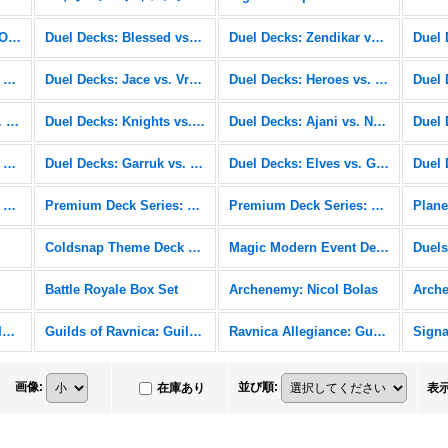
Duel Decks: Nissa vs. Ob Nixilis
Duel Decks: Blessed vs. Cursed
Duel Decks: Zendikar vs. Eldrazi
Duel Decks: Speed vs. Cunning
Duel Decks: Jace vs. Vraska
Duel Decks: Heroes vs. Monsters
Duel Decks: Venser vs. Koth
Duel Decks: Knights vs. Dragons
Duel Decks: Ajani vs. Nicol Bolas
Duel Decks: Divine vs. Demonic
Duel Decks: Garruk vs. Liliana
Duel Decks: Elves vs. Goblins
Premium Deck Series: Graveborn
Premium Deck Series: Fire and Lightning
Premium Deck Series: Slivers
Plane
Coldsnap Theme Deck Reprints
Magic Modern Event Deck
Battle Royale Box Set
Archenemy: Nicol Bolas
Arch
Duel Decks: Elves vs. Inventors
Guilds of Ravnica: Guild Kits
Ravnica Allegiance: Guild Kits
画像
:
並び順
:
在庫あり
表