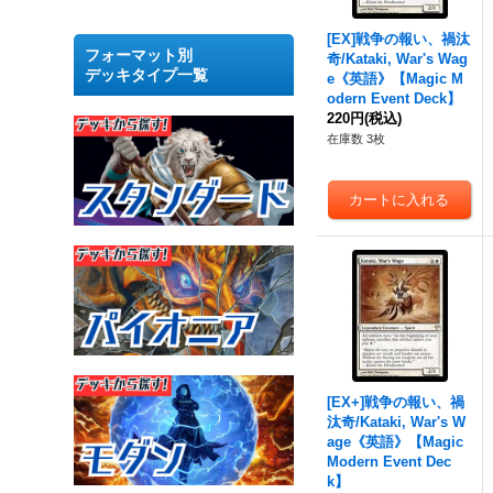
[EX]戦争の報い、禍汰
フォーマット別
奇/Kataki, War's Wag
デッキタイプ一覧
e《英語》【Magic M
odern Event Deck】
220円
(税込)
在庫数 3枚
[EX+]戦争の報い、禍
汰奇/Kataki, War's W
age《英語》【Magic
Modern Event Dec
k】