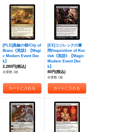
[PLD]真鍮の都/City of
[EX]コジレックの審
Brass《英語》【Magi
問/Inquisition of Koz
c Modern Event Dec
ilek《英語》【Magic
k】
Modern Event Dec
2,280円
(税込)
k】
80円
(税込)
在庫数 1枚
在庫数 1枚