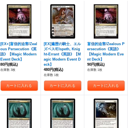
[EX+]盲信的迫害/Zeal
[EX]遍歴の騎士、エル
盲信的迫害/Zealous P
ous Persecution《英
ズペス/Elspeth, Knig
ersecution《英語》
語》【Magic Modern
ht-Errant《英語》【M
【Magic Modern Eve
Event Deck】
agic Modern Event D
nt Deck】
80円
(税込)
eck】
90円
(税込)
480円
(税込)
在庫数 3枚
在庫数 1枚
在庫数 1枚