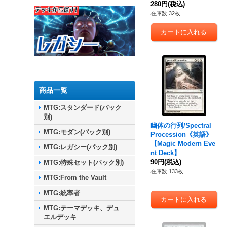
280円
(税込)
在庫数 32枚
商品一覧
MTG:スタンダード(パック
別)
幽体の行列/Spectral
MTG:モダン(パック別)
Procession《英語》
【Magic Modern Eve
MTG:レガシー(パック別)
nt Deck】
90円
(税込)
MTG:特殊セット(パック別)
在庫数 133枚
MTG:From the Vault
MTG:統率者
MTG:テーマデッキ、デュ
エルデッキ