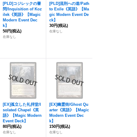
[PLD]コジレックの審
[PLD]流刑への道/Path
問/Inquisition of Koz
to Exile《英語》【Ma
ilek《英語》【Magic
gic Modern Event De
Modern Event Dec
ck】
k】
30円
(税込)
50円
(税込)
在庫なし
在庫なし
[EX]孤立した礼拝堂/I
[EX]幽霊街/Ghost Qu
solated Chapel《英
arter《英語》【Magic
語》【Magic Modern
Modern Event Dec
Event Deck】
k】
80円
(税込)
150円
(税込)
在庫なし
在庫なし