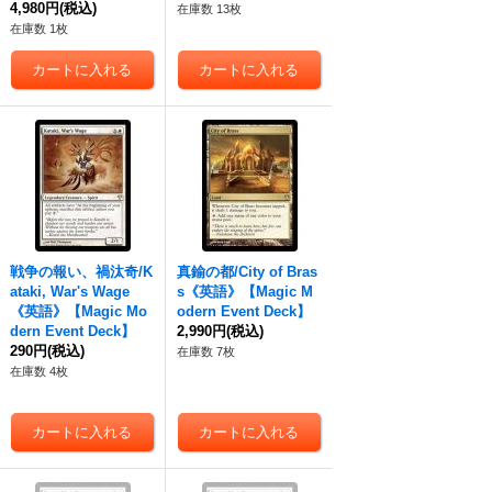
4,980円
(税込)
在庫数 13枚
在庫数 1枚
戦争の報い、禍汰奇/K
真鍮の都/City of Bras
ataki, War's Wage
s《英語》【Magic M
《英語》【Magic Mo
odern Event Deck】
dern Event Deck】
2,990円
(税込)
290円
(税込)
在庫数 7枚
在庫数 4枚