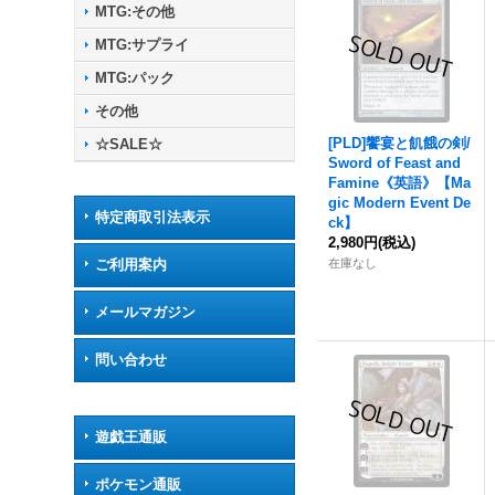
MTG:その他
MTG:サプライ
MTG:パック
その他
[PLD]饗宴と飢餓の剣/
☆SALE☆
Sword of Feast and
Famine《英語》【Ma
gic Modern Event De
特定商取引法表示
ck】
2,980円
(税込)
ご利用案内
在庫なし
メールマガジン
問い合わせ
遊戯王通販
ポケモン通販