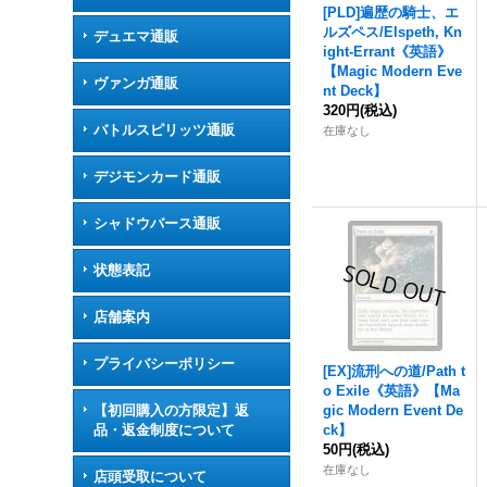
[PLD]遍歴の騎士、エ
ルズペス/Elspeth, Kn
デュエマ通販
ight-Errant《英語》
【Magic Modern Eve
ヴァンガ通販
nt Deck】
320円
(税込)
バトルスピリッツ通販
在庫なし
デジモンカード通販
シャドウバース通販
状態表記
店舗案内
プライバシーポリシー
[EX]流刑への道/Path t
o Exile《英語》【Ma
【初回購入の方限定】返
gic Modern Event De
品・返金制度について
ck】
50円
(税込)
在庫なし
店頭受取について