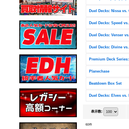
Planechase
Beatdown Box Set
表示数
:
60
件