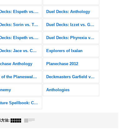
Duel Decks: Elspeth vs. Kiora
Duel Decks: Anthology
Duel Decks: Sorin vs. Tibalt
Duel Decks: Izzet vs. Golgari
Duel Decks: Elspeth vs. Tezzeret
Duel Decks: Phyrexia vs. the Coalition
Duel Decks: Jace vs. Chandra
Explorers of Ixalan
chase Anthology
Planechase 2012
Duels of the Planeswalkers
Deckmasters Garfield vs Finkel
enemy
Anthologies
Signature Spellbook: Chandra
示方法
: