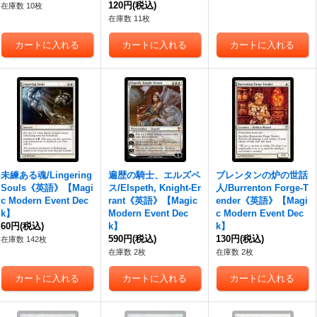
120円
(税込)
在庫数 10枚
在庫数 11枚
未練ある魂/Lingering
遍歴の騎士、エルズペ
ブレンタンの炉の世話
Souls《英語》【Magi
ス/Elspeth, Knight-Er
人/Burrenton Forge-T
c Modern Event Dec
rant《英語》【Magic
ender《英語》【Magi
k】
Modern Event Dec
c Modern Event Dec
60円
(税込)
k】
k】
590円
(税込)
130円
(税込)
在庫数 142枚
在庫数 2枚
在庫数 2枚