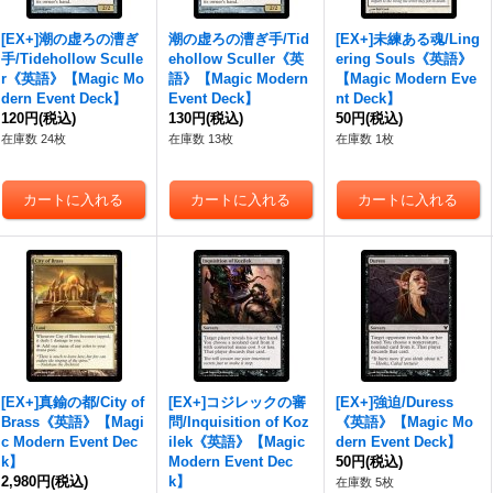
[EX+]潮の虚ろの漕ぎ
潮の虚ろの漕ぎ手/Tid
[EX+]未練ある魂/Ling
手/Tidehollow Sculle
ehollow Sculler《英
ering Souls《英語》
r《英語》【Magic Mo
語》【Magic Modern
【Magic Modern Eve
dern Event Deck】
Event Deck】
nt Deck】
120円
(税込)
130円
(税込)
50円
(税込)
在庫数 24枚
在庫数 13枚
在庫数 1枚
[EX+]真鍮の都/City of
[EX+]コジレックの審
[EX+]強迫/Duress
Brass《英語》【Magi
問/Inquisition of Koz
《英語》【Magic Mo
c Modern Event Dec
ilek《英語》【Magic
dern Event Deck】
k】
Modern Event Dec
50円
(税込)
2,980円
(税込)
k】
在庫数 5枚