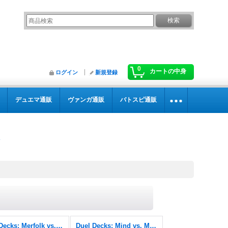
0
カートの中身
ログイン
新規登録
デュエマ通販
ヴァンガ通販
バトスピ通販
Duel Decks: Merfolk vs. Goblins
Duel Decks: Mind vs. Might