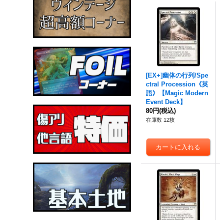
[EX+]幽体の行列/Spe
ctral Procession《英
語》【Magic Modern
Event Deck】
80円
(税込)
在庫数 12枚