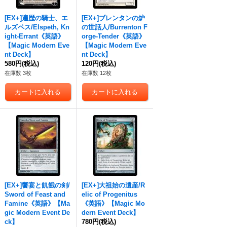
[EX+]遍歴の騎士、エ
[EX+]ブレンタンの炉
ルズペス/Elspeth, Kn
の世話人/Burrenton F
ight-Errant《英語》
orge-Tender《英語》
【Magic Modern Eve
【Magic Modern Eve
nt Deck】
nt Deck】
580円
(税込)
120円
(税込)
在庫数 3枚
在庫数 12枚
[EX+]饗宴と飢餓の剣/
[EX+]大祖始の遺産/R
Sword of Feast and
elic of Progenitus
Famine《英語》【Ma
《英語》【Magic Mo
gic Modern Event De
dern Event Deck】
ck】
780円
(税込)