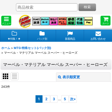
検索
メニュー
カート
★特集！★
パック別
新着商品
お問い合わせ
ホーム
>
MTG:特殊セット(パック別)
>
マーベル・マテリアル マーベル スーパー・ヒーローズ
マーベル・マテリアル マーベル スーパー・ヒーローズ
表示順変更
閉じる
243
件
表示数
:
1
2
3
...
5
次
»
在庫あり