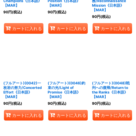
Champions《日本語》
Position《日本語》
務/Reconnaissance
【MAR】
【MAR】
Mission《日本語》
【MAR】
90
円
(税込)
90
円
(税込)
90
円
(税込)
カートに入れる
カートに入れる
カートに入れる
(フルアート)(0042)一
(フルアート)(0046)約
(フルアート)(0048)戦
枚岩の努力/Concerted
束の光/Light of
列への復帰/Return to
Effort《日本語》
Promise《日本語》
the Ranks《日本語》
【MAR】
【MAR】
【MAR】
90
円
(税込)
90
円
(税込)
90
円
(税込)
カートに入れる
カートに入れる
カートに入れる