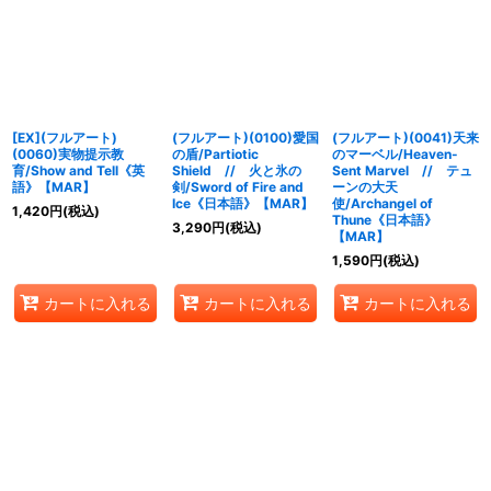
並び順
:
絞り込む
[EX](フルアート)
(フルアート)(0100)愛国
(フルアート)(0041)天来
(0060)実物提示教
の盾/Partiotic
のマーベル/Heaven-
育/Show and Tell《英
Shield // 火と氷の
Sent Marvel // テュ
語》【MAR】
剣/Sword of Fire and
ーンの大天
Ice《日本語》【MAR】
使/Archangel of
1,420
円
(税込)
Thune《日本語》
3,290
円
(税込)
【MAR】
1,590
円
(税込)
カートに入れる
カートに入れる
カートに入れる