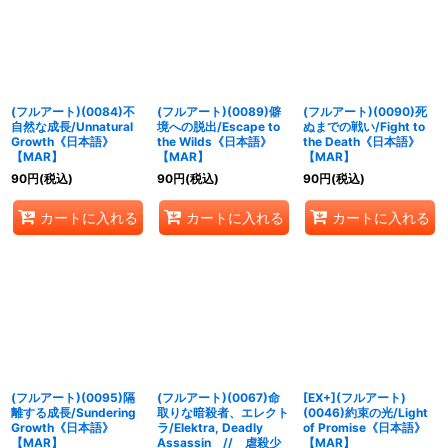
(フルアート)(0084)不
(フルアート)(0089)僻
(フルアート)(0090)死
自然な成長/Unnatural
境への脱出/Escape to
ぬまでの戦い/Fight to
Growth《日本語》
the Wilds《日本語》
the Death《日本語》
【MAR】
【MAR】
【MAR】
90
円
(税込)
90
円
(税込)
90
円
(税込)
カートに入れる
カートに入れる
カートに入れる
(フルアート)(0095)隔
(フルアート)(0067)命
[EX+](フルアート)
離する成長/Sundering
取りな暗殺者、エレクト
(0046)約束の光/Light
Growth《日本語》
ラ/Elektra, Deadly
of Promise《日本語》
【MAR】
Assassin // 虐殺少
【MAR】