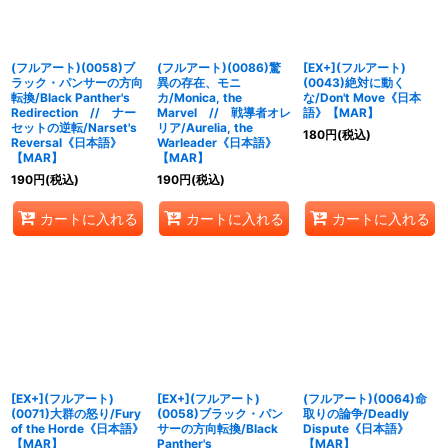
(フルアート)(0058)ブ
(フルアート)(0086)驚
[EX+](フルアート)
ラック・パンサーの方向
異の存在、モニ
(0043)絶対に動く
転換/Black Panther's
カ/Monica, the
な/Don't Move《日本
Redirection // ナー
Marvel // 戦導者オレ
語》【MAR】
セットの逆転/Narset's
リア/Aurelia, the
180
円
(税込)
Reversal《日本語》
Warleader《日本語》
【MAR】
【MAR】
190
円
(税込)
190
円
(税込)
カートに入れる
カートに入れる
カートに入れる
[EX+](フルアート)
[EX+](フルアート)
(フルアート)(0064)命
(0071)大群の怒り/Fury
(0058)ブラック・パン
取りの論争/Deadly
of the Horde《日本語》
サーの方向転換/Black
Dispute《日本語》
【MAR】
Panther's
【MAR】