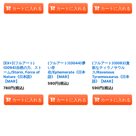
カートに入れる
カートに入れる
カートに入れる
[EX+](フルアート)
(フルアート)(0044)儚
(フルアート)(0093)貪
(0094)自然の力、スト
い存
欲なティラノサウル
ーム/Storm, Force of
在/Ephemerate《日本
ス/Ravenous
Nature《日本語》
語》【MAR】
Tyrannosaurus《日本
【MAR】
語》【MAR】
590
円
(税込)
780
円
(税込)
590
円
(税込)
カートに入れる
カートに入れる
カートに入れる