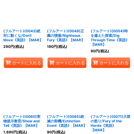
(フルアート)(0043)絶
(フルアート)(0049)正
(フルアート)(0054)時
対に動くな/Don't
義の憤激/Righteous
を越えた探索/Dig
Move《英語》【MAR】
Fury《英語》【MAR】
Through Time《英語》
【MAR】
290
円
(税込)
190
円
(税込)
90
円
(税込)
カートに入れる
カートに入れる
カートに入れる
(フルアート)(0060)実
(フルアート)(0065)絶
(フルアート)(0071)大群
物提示教育/Show and
滅の契機/Extinction
の怒り/Fury of the
Tell《英語》【MAR】
Event《英語》【MAR】
Horde《英語》
【MAR】
1,690
円
(税込)
90
円
(税込)