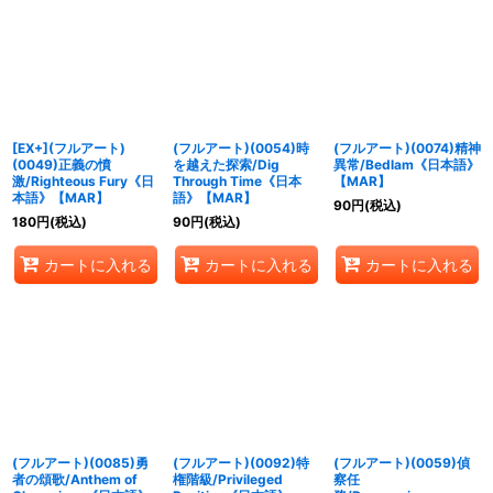
[EX+](フルアート)
(フルアート)(0054)時
(フルアート)(0074)精神
(0049)正義の憤
を越えた探索/Dig
異常/Bedlam《日本語》
激/Righteous Fury《日
Through Time《日本
【MAR】
本語》【MAR】
語》【MAR】
90
円
(税込)
180
円
(税込)
90
円
(税込)
カートに入れる
カートに入れる
カートに入れる
(フルアート)(0085)勇
(フルアート)(0092)特
(フルアート)(0059)偵
者の頌歌/Anthem of
権階級/Privileged
察任