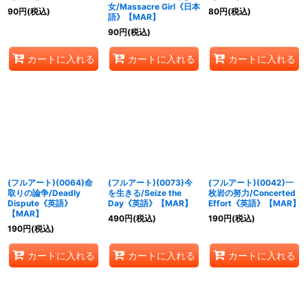
女/Massacre Girl《日本
90
円
(税込)
80
円
(税込)
語》【MAR】
90
円
(税込)
カートに入れる
カートに入れる
カートに入れる
(フルアート)(0064)命
(フルアート)(0073)今
(フルアート)(0042)一
取りの論争/Deadly
を生きる/Seize the
枚岩の努力/Concerted
Dispute《英語》
Day《英語》【MAR】
Effort《英語》【MAR】
【MAR】
490
円
(税込)
190
円
(税込)
190
円
(税込)
カートに入れる
カートに入れる
カートに入れる