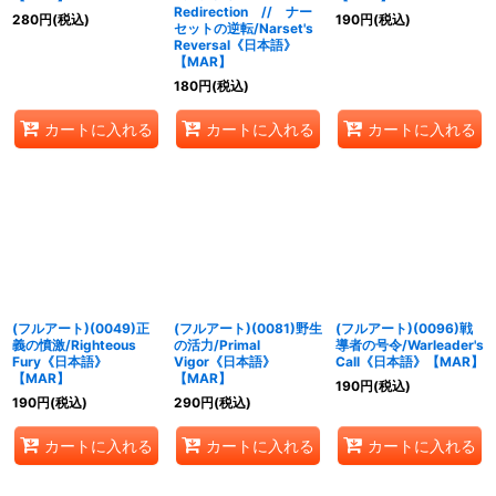
Redirection // ナー
280
円
(税込)
190
円
(税込)
セットの逆転/Narset's
Reversal《日本語》
【MAR】
180
円
(税込)
カートに入れる
カートに入れる
カートに入れる
(フルアート)(0049)正
(フルアート)(0081)野生
(フルアート)(0096)戦
義の憤激/Righteous
の活力/Primal
導者の号令/Warleader's
Fury《日本語》
Vigor《日本語》
Call《日本語》【MAR】
【MAR】
【MAR】
190
円
(税込)
190
円
(税込)
290
円
(税込)
カートに入れる
カートに入れる
カートに入れる