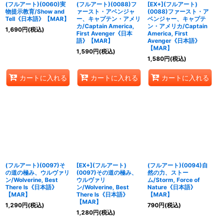
(フルアート)(0060)実
(フルアート)(0088)フ
[EX+](フルアート)
物提示教育/Show and
ァースト・アベンジャ
(0088)ファースト・ア
Tell《日本語》【MAR】
ー、キャプテン・アメリ
ベンジャー、キャプテ
カ/Captain America,
ン・アメリカ/Captain
1,690
円
(税込)
First Avenger《日本
America, First
語》【MAR】
Avenger《日本語》
【MAR】
1,590
円
(税込)
1,580
円
(税込)
カートに入れる
カートに入れる
カートに入れる
(フルアート)(0097)そ
[EX+](フルアート)
(フルアート)(0094)自
の道の極み、ウルヴァリ
(0097)その道の極み、
然の力、ストー
ン/Wolverine, Best
ウルヴァリ
ム/Storm, Force of
There Is《日本語》
ン/Wolverine, Best
Nature《日本語》
【MAR】
There Is《日本語》
【MAR】
【MAR】
1,290
円
(税込)
790
円
(税込)
1,280
円
(税込)