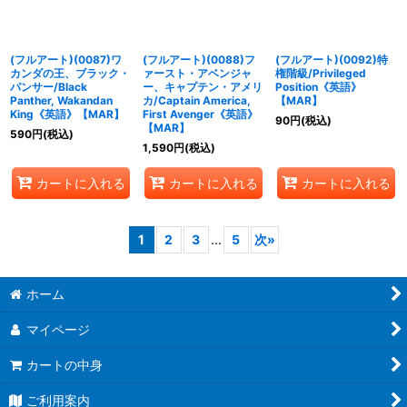
(フルアート)(0087)ワ
(フルアート)(0088)フ
(フルアート)(0092)特
カンダの王、ブラック・
ァースト・アベンジャ
権階級/Privileged
パンサー/Black
ー、キャプテン・アメリ
Position《英語》
Panther, Wakandan
カ/Captain America,
【MAR】
King《英語》【MAR】
First Avenger《英語》
90
円
(税込)
【MAR】
590
円
(税込)
1,590
円
(税込)
カートに入れる
カートに入れる
カートに入れる
1
2
3
...
5
次
»
ホーム
マイページ
カートの中身
ご利用案内