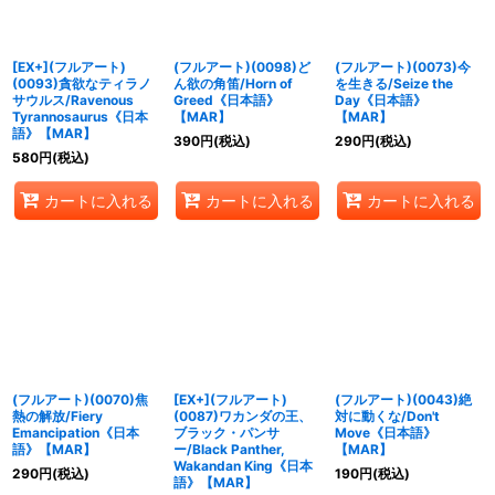
[EX+](フルアート)
(フルアート)(0098)ど
(フルアート)(0073)今
(0093)貪欲なティラノ
ん欲の角笛/Horn of
を生きる/Seize the
サウルス/Ravenous
Greed《日本語》
Day《日本語》
Tyrannosaurus《日本
【MAR】
【MAR】
語》【MAR】
390
円
(税込)
290
円
(税込)
580
円
(税込)
カートに入れる
カートに入れる
カートに入れる
(フルアート)(0070)焦
[EX+](フルアート)
(フルアート)(0043)絶
熱の解放/Fiery
(0087)ワカンダの王、
対に動くな/Don't
Emancipation《日本
ブラック・パンサ
Move《日本語》
語》【MAR】
ー/Black Panther,
【MAR】
Wakandan King《日本
290
円
(税込)
190
円
(税込)
語》【MAR】