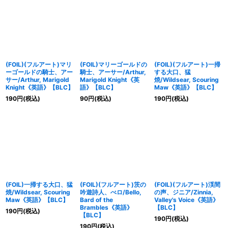
(FOIL)(フルアート)マリ
(FOIL)マリーゴールドの
(FOIL)(フルアート)一掃
ーゴールドの騎士、アー
騎士、アーサー/Arthur,
する大口、猛
サー/Arthur, Marigold
Marigold Knight《英
焼/Wildsear, Scouring
Knight《英語》【BLC】
語》【BLC】
Maw《英語》【BLC】
190
円
(税込)
90
円
(税込)
190
円
(税込)
(FOIL)一掃する大口、猛
(FOIL)(フルアート)茨の
(FOIL)(フルアート)渓間
焼/Wildsear, Scouring
吟遊詩人、べロ/Bello,
の声、ジニア/Zinnia,
Maw《英語》【BLC】
Bard of the
Valley's Voice《英語》
Brambles《英語》
【BLC】
190
円
(税込)
【BLC】
190
円
(税込)
190
円
(税込)