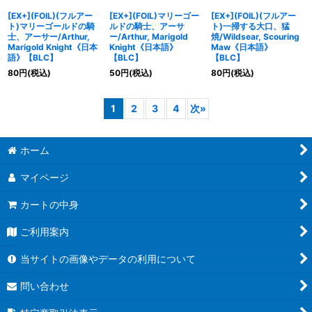
[EX+](FOIL)(フルアー
[EX+](FOIL)マリーゴー
[EX+](FOIL)(フルアー
ト)マリーゴールドの騎
ルドの騎士、アーサ
ト)一掃する大口、猛
士、アーサー/Arthur,
ー/Arthur, Marigold
焼/Wildsear, Scouring
Marigold Knight《日本
Knight《日本語》
Maw《日本語》
語》【BLC】
【BLC】
【BLC】
80
円
(税込)
50
円
(税込)
80
円
(税込)
1
2
3
4
次
»
ホーム
マイページ
カートの中身
ご利用案内
当サイトの画像やデータの利用について
問い合わせ