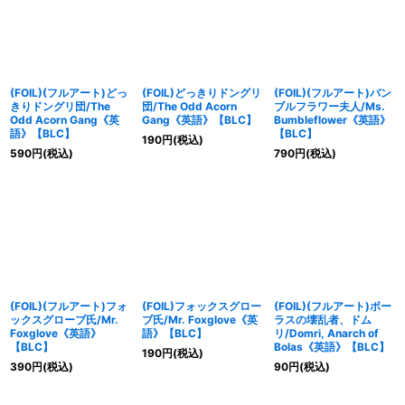
(FOIL)(フルアート)どっ
(FOIL)どっきりドングリ
(FOIL)(フルアート)バン
きりドングリ団/The
団/The Odd Acorn
ブルフラワー夫人/Ms.
Odd Acorn Gang《英
Gang《英語》【BLC】
Bumbleflower《英語》
語》【BLC】
【BLC】
190
円
(税込)
590
円
(税込)
790
円
(税込)
(FOIL)(フルアート)フォ
(FOIL)フォックスグロー
(FOIL)(フルアート)ボー
ックスグローブ氏/Mr.
ブ氏/Mr. Foxglove《英
ラスの壊乱者、ドム
Foxglove《英語》
語》【BLC】
リ/Domri, Anarch of
【BLC】
Bolas《英語》【BLC】
190
円
(税込)
390
円
(税込)
90
円
(税込)