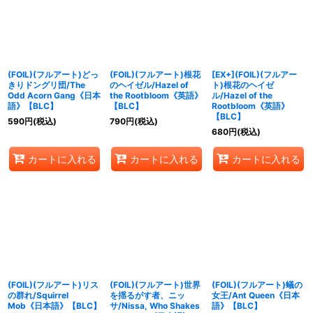
絞り込む
(FOIL)(フルアート)どっ
(FOIL)(フルアート)根花
[EX+](FOIL)(フルアー
きりドングリ団/The
のヘイゼル/Hazel of
ト)根花のヘイゼ
Odd Acorn Gang《日本
the Rootbloom《英語》
ル/Hazel of the
語》【BLC】
【BLC】
Rootbloom《英語》
【BLC】
590
円
(税込)
790
円
(税込)
680
円
(税込)
カートに入れる
カートに入れる
カートに入れる
(FOIL)(フルアート)リス
(FOIL)(フルアート)世界
(FOIL)(フルアート)蟻の
の群れ/Squirrel
を揺るがす者、ニッ
女王/Ant Queen《日本
Mob《日本語》【BLC】
サ/Nissa, Who Shakes
語》【BLC】