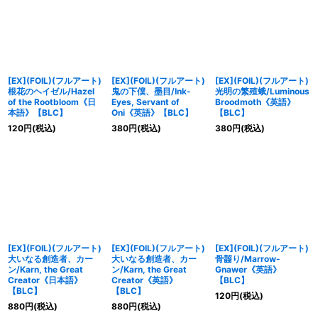
[EX](FOIL)(フルアート)
[EX](FOIL)(フルアート)
[EX](FOIL)(フルアート)
根花のヘイゼル/Hazel
鬼の下僕、墨目/Ink-
光明の繁殖蛾/Luminous
of the Rootbloom《日
Eyes, Servant of
Broodmoth《英語》
本語》【BLC】
Oni《英語》【BLC】
【BLC】
120
円
(税込)
380
円
(税込)
380
円
(税込)
[EX](FOIL)(フルアート)
[EX](FOIL)(フルアート)
[EX](FOIL)(フルアート)
大いなる創造者、カー
大いなる創造者、カー
骨齧り/Marrow-
ン/Karn, the Great
ン/Karn, the Great
Gnawer《英語》
Creator《日本語》
Creator《英語》
【BLC】
【BLC】
【BLC】
120
円
(税込)
880
円
(税込)
880
円
(税込)