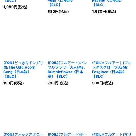
【BLC】
Veils《日本語》
Raveler《日本語》
【BLC】
【BLC】
1,080
円
(税込)
580
円
(税込)
1,580
円
(税込)
(FOIL)どっきりドングリ
(FOIL)(フルアート)バン
(FOIL)(フルアート)フォ
団/The Odd Acorn
ブルフラワー夫人/Ms.
ックスグローブ氏/Mr.
Gang《日本語》
Bumbleflower《日本
Foxglove《日本語》
【BLC】
語》【BLC】
【BLC】
190
円
(税込)
790
円
(税込)
390
円
(税込)
(FOIL)フォックスグロー
(FOIL)(フルアート)ボー
(FOIL)(フルアート)マリ