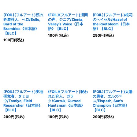
(FOIL)(フルアート)茨の
(FOIL)(フルアート)渓間
(FOIL)(フルアート)根花
吟遊詩人、べロ/Bello,
の声、ジニア/Zinnia,
のヘイゼル/Hazel of
Bard of the
Valley's Voice《日本
the Rootbloom《日本
Brambles《日本語》
語》【BLC】
語》【BLC】
【BLC】
190
円
(税込)
290
円
(税込)
190
円
(税込)
(FOIL)(フルアート)実地
(FOIL)(フルアート)呪わ
(FOIL)(フルアート)太陽
研究者、タミヨ
れた狩人、ガラ
の勇者、エルズペ
ウ/Tamiyo, Field
ク/Garruk, Cursed
ス/Elspeth, Sun's
Researcher《日本語》
Huntsman《日本語》
Champion《日本語》
【BLC】
【BLC】
【BLC】
290
円
(税込)
190
円
(税込)
290
円
(税込)