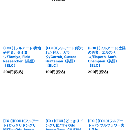
(FOIL)(フルアート)実地
(FOIL)(フルアート)呪わ
(FOIL)(フルアート)太陽
研究者、タミヨ
れた狩人、ガラ
の勇者、エルズペ
ウ/Tamiyo, Field
ク/Garruk, Cursed
ス/Elspeth, Sun's
Researcher《英語》
Huntsman《英語》
Champion《英語》
【BLC】
【BLC】
【BLC】
290
円
(税込)
190
円
(税込)
290
円
(税込)
[EX+](FOIL)(フルアー
[EX+](FOIL)どっきりド
[EX+](FOIL)(フルアー
ト)どっきりドングリ
ングリ団/The Odd
ト)バンブルフラワー夫
団/The Odd Acorn
Acorn Gang《日本語》
人/Ms.