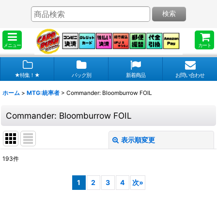
検索
メニュー
カート
★特集！★
パック別
新着商品
お問い合わせ
ホーム
>
MTG:統率者
>
Commander: Bloomburrow FOIL
Commander: Bloomburrow FOIL
表示順変更
閉じる
193
件
表示数
:
1
2
3
4
次
»
在庫あり
並び順
: