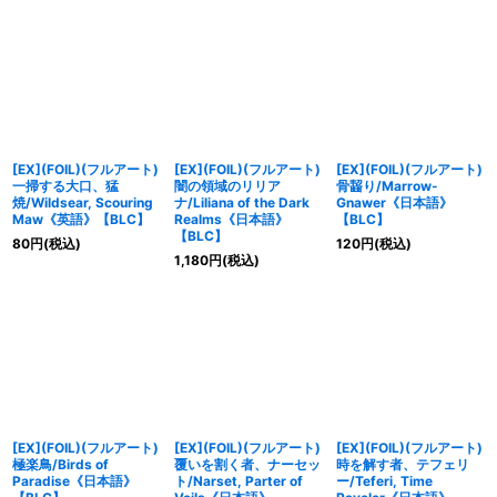
[EX](FOIL)(フルアート)
[EX](FOIL)(フルアート)
[EX](FOIL)(フルアート)
一掃する大口、猛
闇の領域のリリア
骨齧り/Marrow-
焼/Wildsear, Scouring
ナ/Liliana of the Dark
Gnawer《日本語》
Maw《英語》【BLC】
Realms《日本語》
【BLC】
【BLC】
80
円
(税込)
120
円
(税込)
1,180
円
(税込)
[EX](FOIL)(フルアート)
[EX](FOIL)(フルアート)
[EX](FOIL)(フルアート)
極楽鳥/Birds of
覆いを割く者、ナーセッ
時を解す者、テフェリ
Paradise《日本語》
ト/Narset, Parter of
ー/Teferi, Time