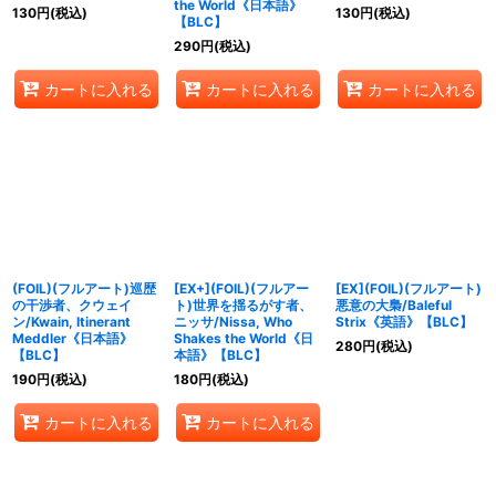
the World《日本語》
130
円
(税込)
130
円
(税込)
【BLC】
290
円
(税込)
カートに入れる
カートに入れる
カートに入れる
(FOIL)(フルアート)巡歴
[EX+](FOIL)(フルアー
[EX](FOIL)(フルアート)
の干渉者、クウェイ
ト)世界を揺るがす者、
悪意の大梟/Baleful
ン/Kwain, Itinerant
ニッサ/Nissa, Who
Strix《英語》【BLC】
Meddler《日本語》
Shakes the World《日
280
円
(税込)
【BLC】
本語》【BLC】
190
円
(税込)
180
円
(税込)
カートに入れる
カートに入れる