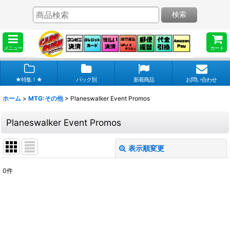
検索
メニュー
カート
★特集！★
パック別
新着商品
お問い合わせ
ホーム
>
MTG:その他
>
Planeswalker Event Promos
Planeswalker Event Promos
表示順変更
閉じる
0
件
表示数
:
在庫あり
並び順
: