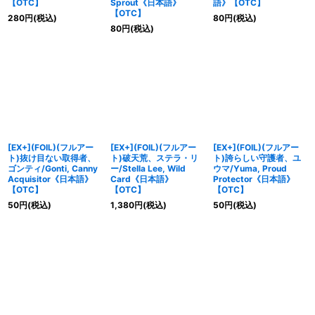
【OTC】
Sprout《日本語》
語》【OTC】
【OTC】
280
円
(税込)
80
円
(税込)
80
円
(税込)
[EX+](FOIL)(フルアー
[EX+](FOIL)(フルアー
[EX+](FOIL)(フルアー
ト)抜け目ない取得者、
ト)破天荒、ステラ・リ
ト)誇らしい守護者、ユ
ゴンティ/Gonti, Canny
ー/Stella Lee, Wild
ウマ/Yuma, Proud
Acquisitor《日本語》
Card《日本語》
Protector《日本語》
【OTC】
【OTC】
【OTC】
50
円
(税込)
1,380
円
(税込)
50
円
(税込)