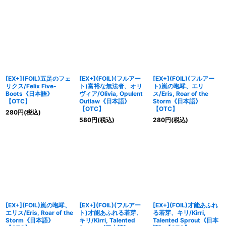
[EX+](FOIL)五足のフェ
[EX+](FOIL)(フルアー
[EX+](FOIL)(フルアー
リクス/Felix Five-
ト)富裕な無法者、オリ
ト)嵐の咆哮、エリ
Boots《日本語》
ヴィア/Olivia, Opulent
ス/Eris, Roar of the
【OTC】
Outlaw《日本語》
Storm《日本語》
【OTC】
【OTC】
280
円
(税込)
580
円
(税込)
280
円
(税込)
[EX+](FOIL)嵐の咆哮、
[EX+](FOIL)(フルアー
[EX+](FOIL)才能あふれ
エリス/Eris, Roar of the
ト)才能あふれる若芽、
る若芽、キリ/Kirri,
Storm《日本語》
キリ/Kirri, Talented
Talented Sprout《日本