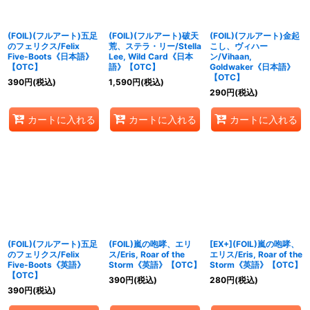
絞り込む
(FOIL)(フルアート)五足
(FOIL)(フルアート)破天
(FOIL)(フルアート)金起
のフェリクス/Felix
荒、ステラ・リー/Stella
こし、ヴィハー
Five-Boots《日本語》
Lee, Wild Card《日本
ン/Vihaan,
【OTC】
語》【OTC】
Goldwaker《日本語》
【OTC】
390
円
(税込)
1,590
円
(税込)
290
円
(税込)
カートに入れる
カートに入れる
カートに入れる
(FOIL)(フルアート)五足
(FOIL)嵐の咆哮、エリ
[EX+](FOIL)嵐の咆哮、
のフェリクス/Felix
ス/Eris, Roar of the
エリス/Eris, Roar of the
Five-Boots《英語》
Storm《英語》【OTC】
Storm《英語》【OTC】
【OTC】
390
円
(税込)
280
円
(税込)
390
円
(税込)