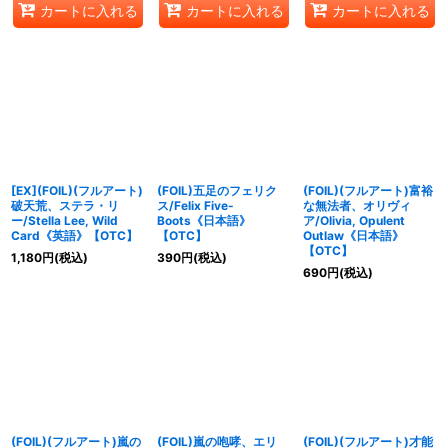
カートに入れる
カートに入れる
カートに入れる
[EX](FOIL)(フルアート)
(FOIL)五足のフェリク
(FOIL)(フルアート)富裕
破天荒、ステラ・リ
ス/Felix Five-
な無法者、オリヴィ
ー/Stella Lee, Wild
Boots《日本語》
ア/Olivia, Opulent
Card《英語》【OTC】
【OTC】
Outlaw《日本語》
【OTC】
1,180
円
(税込)
390
円
(税込)
690
円
(税込)
(FOIL)(フルアート)嵐の
(FOIL)嵐の咆哮、エリ
(FOIL)(フルアート)才能