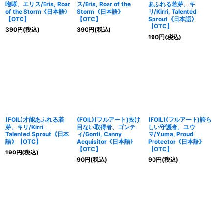
咆哮、エリス/Eris, Roar
ス/Eris, Roar of the
あふれる若芽、キ
of the Storm《日本語》
Storm《日本語》
リ/Kirri, Talented
【OTC】
【OTC】
Sprout《日本語》
【OTC】
390
円
(税込)
390
円
(税込)
190
円
(税込)
(FOIL)才能あふれる若
(FOIL)(フルアート)抜け
(FOIL)(フルアート)誇ら
芽、キリ/Kirri,
目ない取得者、ゴンテ
しい守護者、ユウ
Talented Sprout《日本
ィ/Gonti, Canny
マ/Yuma, Proud
語》【OTC】
Acquisitor《日本語》
Protector《日本語》
【OTC】
【OTC】
190
円
(税込)
90
円
(税込)
90
円
(税込)