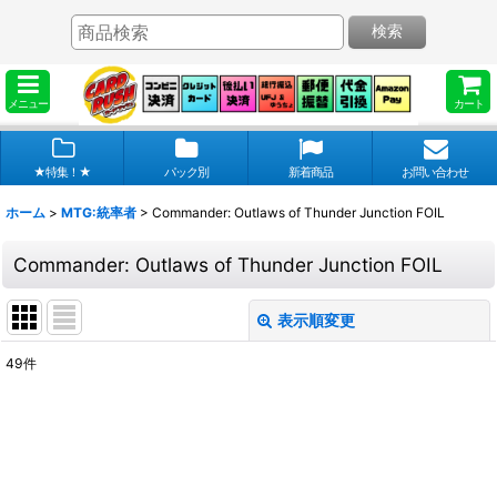
検索
メニュー
カート
★特集！★
パック別
新着商品
お問い合わせ
ホーム
>
MTG:統率者
>
Commander: Outlaws of Thunder Junction FOIL
Commander: Outlaws of Thunder Junction FOIL
表示順変更
閉じる
49
件
表示数
:
在庫あり
並び順
: