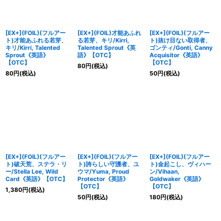
[EX+](FOIL)(フルアー
[EX+](FOIL)才能あふれ
[EX+](FOIL)(フルアー
ト)才能あふれる若芽、
る若芽、キリ/Kirri,
ト)抜け目ない取得者、
キリ/Kirri, Talented
Talented Sprout《英
ゴンティ/Gonti, Canny
Sprout《英語》
語》【OTC】
Acquisitor《英語》
【OTC】
【OTC】
80
円
(税込)
80
円
(税込)
50
円
(税込)
[EX+](FOIL)(フルアー
[EX+](FOIL)(フルアー
[EX+](FOIL)(フルアー
ト)破天荒、ステラ・リ
ト)誇らしい守護者、ユ
ト)金起こし、ヴィハー
ー/Stella Lee, Wild
ウマ/Yuma, Proud
ン/Vihaan,
Card《英語》【OTC】
Protector《英語》
Goldwaker《英語》
【OTC】
【OTC】
1,380
円
(税込)
50
円
(税込)
180
円
(税込)