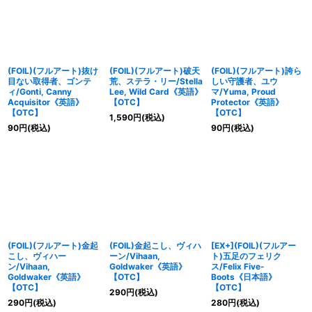
(FOIL)(フルアート)抜け
(FOIL)(フルアート)破天
(FOIL)(フルアート)誇ら
目ない取得者、ゴンテ
荒、ステラ・リー/Stella
しい守護者、ユウ
ィ/Gonti, Canny
Lee, Wild Card《英語》
マ/Yuma, Proud
Acquisitor《英語》
【OTC】
Protector《英語》
【OTC】
【OTC】
1,590
円
(税込)
90
円
(税込)
90
円
(税込)
(FOIL)(フルアート)金起
(FOIL)金起こし、ヴィハ
[EX+](FOIL)(フルアー
こし、ヴィハー
ーン/Vihaan,
ト)五足のフェリク
ン/Vihaan,
Goldwaker《英語》
ス/Felix Five-
Goldwaker《英語》
【OTC】
Boots《日本語》
【OTC】
【OTC】
290
円
(税込)
290
円
(税込)
280
円
(税込)