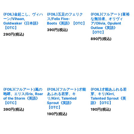
(FOIL)金起こし、ヴィハ
(FOIL)五足のフェリク
(FOIL)(フルアート)富裕
ーン/Vihaan,
ス/Felix Five-
な無法者、オリヴィ
Goldwaker《日本語》
Boots《英語》【OTC】
ア/Olivia, Opulent
【OTC】
Outlaw《英語》
390
円
(税込)
【OTC】
290
円
(税込)
890
円
(税込)
(FOIL)(フルアート)嵐の
(FOIL)(フルアート)才能
(FOIL)才能あふれる若
咆哮、エリス/Eris, Roar
あふれる若芽、キ
芽、キリ/Kirri,
of the Storm《英語》
リ/Kirri, Talented
Talented Sprout《英
【OTC】
Sprout《英語》
語》【OTC】
【OTC】
390
円
(税込)
190
円
(税込)
190
円
(税込)