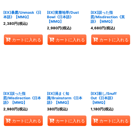
[EX]暴露/Unmask《日
[EX]黄塵地帯/Dust
[EX]誤った指
本語》【MMQ】
Bowl《日本語》
図/Misdirection《英
【MMQ】
語》【MMQ】
2,380
円
(税込)
2,980
円
(税込)
4,680
円
(税込)
カートに入れる
カートに入れる
カートに入れる
[EX]誤った指
[EX]渦まく知
[EX]殺し/Snuff
図/Misdirection《日本
識/Brainstorm《日本
Out《日本語》
語》【MMQ】
語》【MMQ】
【MMQ】
2,980
円
(税込)
380
円
(税込)
1,180
円
(税込)
カートに入れる
カートに入れる
カートに入れる