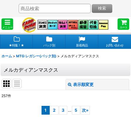
検索
メニュー
カート
★特集！★
パック別
新着商品
お問い合わせ
ホーム
>
MTG:レガシー(パック別)
>
メルカディアンマスクス
メルカディアンマスクス
表示順変更
閉じる
257
件
表示数
:
1
2
3
...
5
次
»
在庫あり
並び順
: