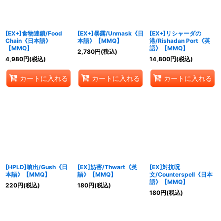
[EX+]食物連鎖/Food
[EX+]暴露/Unmask《日
[EX+]リシャーダの
Chain《日本語》
本語》【MMQ】
港/Rishadan Port《英
【MMQ】
語》【MMQ】
2,780
円
(税込)
4,980
円
(税込)
14,800
円
(税込)
カートに入れる
カートに入れる
カートに入れる
[HPLD]噴出/Gush《日
[EX]妨害/Thwart《英
[EX]対抗呪
本語》【MMQ】
語》【MMQ】
文/Counterspell《日本
語》【MMQ】
220
円
(税込)
180
円
(税込)
180
円
(税込)