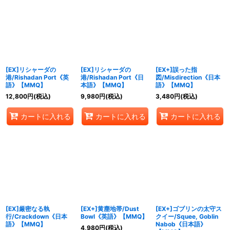
[EX]リシャーダの
[EX]リシャーダの
[EX+]誤った指
港/Rishadan Port《英
港/Rishadan Port《日
図/Misdirection《日本
語》【MMQ】
本語》【MMQ】
語》【MMQ】
12,800
円
(税込)
9,980
円
(税込)
3,480
円
(税込)
カートに入れる
カートに入れる
カートに入れる
[EX]厳密なる執
[EX+]黄塵地帯/Dust
[EX+]ゴブリンの太守ス
行/Crackdown《日本
Bowl《英語》【MMQ】
クイー/Squee, Goblin
語》【MMQ】
Nabob《日本語》
4,980
円
(税込)