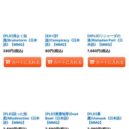
[PLD]渦まく知
[EX+]奸
[HPLD]リシャーダの
識/Brainstorm《日本
謀/Conspiracy《日本
港/Rishadan Port《日
語》【MMQ】
語》【MMQ】
本語》【MMQ】
280
円
(税込)
80
円
(税込)
7,680
円
(税込)
カートに入れる
カートに入れる
カートに入れる
[PLD]誤った指
[PLD]黄塵地帯/Dust
[PLD]暴
図/Misdirection《日本
Bowl《日本語》
露/Unmask《日本語》
語》【MMQ】
【MMQ】
【MMQ】
2,680
円
(税込)
2,680
円
(税込)
2,080
円
(税込)