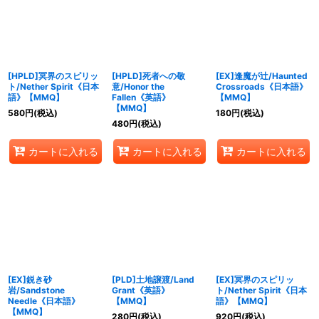
絞り込む
[HPLD]冥界のスピリッ
[HPLD]死者への敬
[EX]逢魔が辻/Haunted
ト/Nether Spirit《日本
意/Honor the
Crossroads《日本語》
語》【MMQ】
Fallen《英語》
【MMQ】
【MMQ】
580
円
(税込)
180
円
(税込)
480
円
(税込)
カートに入れる
カートに入れる
カートに入れる
[EX]鋭き砂
[PLD]土地譲渡/Land
[EX]冥界のスピリッ
岩/Sandstone
Grant《英語》
ト/Nether Spirit《日本
Needle《日本語》
【MMQ】
語》【MMQ】
【MMQ】
280
円
(税込)
920
円
(税込)