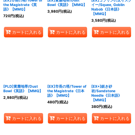
[EX]市長の塔/Tower of
[EX]黄塵地帯/Dust
[EX]ゴブリンの太守スク
the Magistrate《英
Bowl《英語》【MMQ】
イー/Squee, Goblin
語》【MMQ】
Nabob《日本語》
3,980
円
(税込)
【MMQ】
720
円
(税込)
3,580
円
(税込)
カートに入れる
カートに入れる
カートに入れる
[PLD]黄塵地帯/Dust
[EX]市長の塔/Tower of
[EX+]鋭き砂
Bowl《英語》【MMQ】
the Magistrate《日本
岩/Sandstone
語》【MMQ】
Needle《日本語》
2,980
円
(税込)
【MMQ】
480
円
(税込)
380
円
(税込)
カートに入れる
カートに入れる
カートに入れる