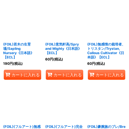
(FOIL)若木の生育
(FOIL)意気軒高/Spry
(FOIL)無感情の栽培者、
場/Sapling
and Mighty《日本語》
トリスタン/Trystan,
Nursery《日本語》
【ECL】
Callous Cultivator《日
【ECL】
本語》【ECL】
60
円
(税込)
190
円
(税込)
60
円
(税込)
カートに入れる
カートに入れる
カートに入れる
(FOIL)(フルアート)無感
(FOIL)(フルアート)完全
(FOIL)豪腕族のブレ/Bre