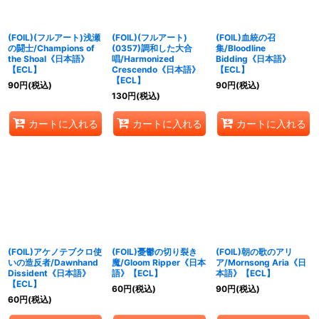
(FOIL)(フルアート)浅瀬
(FOIL)(フルアート)
(FOIL)血統の召
の闘士/Champions of
(0357)調和した大合
集/Bloodline
the Shoal《日本語》
唱/Harmonized
Bidding《日本語》
【ECL】
Crescendo《日本語》
【ECL】
【ECL】
90
円
(税込)
90
円
(税込)
130
円
(税込)
カートに入れる
カートに入れる
カートに入れる
(FOIL)アケノテブクロ使
(FOIL)憂鬱の切り裂き
(FOIL)朝の歌のアリ
いの造反者/Dawnhand
魔/Gloom Ripper《日本
ア/Mornsong Aria《日
Dissident《日本語》
語》【ECL】
本語》【ECL】
【ECL】
60
円
(税込)
90
円
(税込)
60
円
(税込)