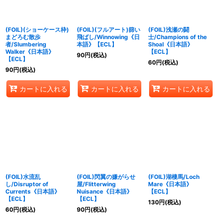
(FOIL)(ショーケース枠)
(FOIL)(フルアート)篩い
(FOIL)浅瀬の闘
まどろむ散歩
飛ばし/Winnowing《日
士/Champions of the
者/Slumbering
本語》【ECL】
Shoal《日本語》
Walker《日本語》
【ECL】
90
円
(税込)
【ECL】
60
円
(税込)
90
円
(税込)
カートに入れる
カートに入れる
カートに入れる
(FOIL)水流乱
(FOIL)閃翼の嫌がらせ
(FOIL)湖棲馬/Loch
し/Disruptor of
屋/Flitterwing
Mare《日本語》
Currents《日本語》
Nuisance《日本語》
【ECL】
【ECL】
【ECL】
130
円
(税込)
60
円
(税込)
90
円
(税込)