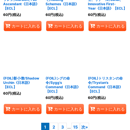
Ascendant《日本語》
Schemes《日本語》
Innovative First-
【ECL】
【ECL】
Year《日本語》【ECL】
60
円
(税込)
60
円
(税込)
60
円
(税込)
カートに入れる
カートに入れる
カートに入れる
(FOIL)影小僧/Shadow
(FOIL)シグの命
(FOIL)トリスタンの命
Urchin《日本語》
令/Sygg's
令/Trystan's
【ECL】
Command《日本語》
Command《日本語》
【ECL】
【ECL】
60
円
(税込)
60
円
(税込)
60
円
(税込)
カートに入れる
カートに入れる
カートに入れる
1
2
3
...
15
次
»