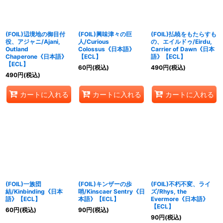
(FOIL)辺境地の御目付
(FOIL)興味津々の巨
(FOIL)払暁をもたらすも
役、アジャニ/Ajani,
人/Curious
の、エイルドゥ/Eirdu,
Outland
Colossus《日本語》
Carrier of Dawn《日本
Chaperone《日本語》
【ECL】
語》【ECL】
【ECL】
60
円
(税込)
490
円
(税込)
490
円
(税込)
カートに入れる
カートに入れる
カートに入れる
(FOIL)一族団
(FOIL)キンザーの歩
(FOIL)不朽不変、ライ
結/Kinbinding《日本
哨/Kinscaer Sentry《日
ズ/Rhys, the
語》【ECL】
本語》【ECL】
Evermore《日本語》
【ECL】
60
円
(税込)
90
円
(税込)
90
円
(税込)