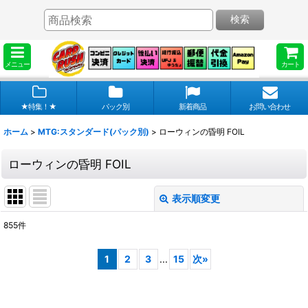
検索
メニュー
カート
★特集！★
パック別
新着商品
お問い合わせ
ホーム
>
MTG:スタンダード(パック別)
>
ローウィンの昏明 FOIL
ローウィンの昏明 FOIL
表示順変更
閉じる
855
件
表示数
:
1
2
3
...
15
次
»
在庫あり
並び順
: