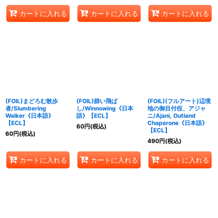
カートに入れる
カートに入れる
カートに入れる
(FOIL)まどろむ散歩
(FOIL)篩い飛ば
(FOIL)(フルアート)辺境
者/Slumbering
し/Winnowing《日本
地の御目付役、アジャ
Walker《日本語》
語》【ECL】
ニ/Ajani, Outland
【ECL】
Chaperone《日本語》
60
円
(税込)
【ECL】
60
円
(税込)
490
円
(税込)
カートに入れる
カートに入れる
カートに入れる