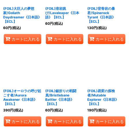
(FOIL)大巨人の夢想
(FOIL)溶岩跳
(FOIL)背骨岩の暴
家/Goliath
び/Lavaleaper《日本
君/Spinerock
Daydreamer《日本語》
語》【ECL】
Tyrant《日本語》
【ECL】
【ECL】
60
円
(税込)
60
円
(税込)
130
円
(税込)
カートに入れる
カートに入れる
カートに入れる
(FOIL)オーロラの呼び起
(FOIL)鋸折りの戦闘
(FOIL)易変の探検
こす者/Aurora
員/Bristlebane
者/Mutable
Awakener《日本語》
Battler《日本語》
Explorer《日本語》
【ECL】
【ECL】
【ECL】
390
円
(税込)
60
円
(税込)
190
円
(税込)
カートに入れる
カートに入れる
カートに入れる