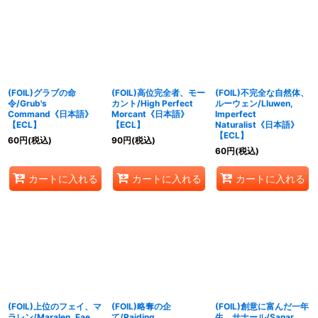
(FOIL)グラブの命
(FOIL)高位完全者、モー
(FOIL)不完全な自然体、
令/Grub's
カント/High Perfect
ルーウェン/Lluwen,
Command《日本語》
Morcant《日本語》
Imperfect
【ECL】
【ECL】
Naturalist《日本語》
【ECL】
60
円
(税込)
90
円
(税込)
60
円
(税込)
カートに入れる
カートに入れる
カートに入れる
(FOIL)上位のフェイ、マ
(FOIL)略奪の企
(FOIL)創意に富んだ一年
ラレン/Maralen, Fae
て/Raiding
生、サナール/Sanar,