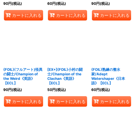
90
円
(税込)
60
円
(税込)
90
円
(税込)
カートに入れる
カートに入れる
カートに入れる
(FOIL)(フルアート)怪異
[EX+](FOIL)小村の闘
(FOIL)熟練の整水
の闘士/Champion of
士/Champion of the
家/Adept
the Weird《英語》
Clachan《英語》
Watershaper《日本
【ECL】
【ECL】
語》【ECL】
90
円
(税込)
50
円
(税込)
60
円
(税込)
カートに入れる
カートに入れる
カートに入れる