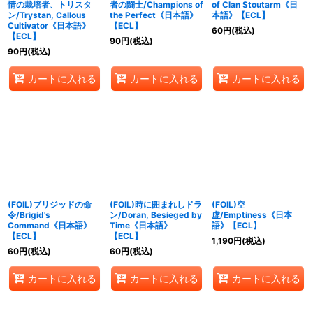
情の栽培者、トリスタ
者の闘士/Champions of
of Clan Stoutarm《日
ン/Trystan, Callous
the Perfect《日本語》
本語》【ECL】
Cultivator《日本語》
【ECL】
60
円
(税込)
【ECL】
90
円
(税込)
90
円
(税込)
カートに入れる
カートに入れる
カートに入れる
(FOIL)ブリジッドの命
(FOIL)時に囲まれしドラ
(FOIL)空
令/Brigid's
ン/Doran, Besieged by
虚/Emptiness《日本
Command《日本語》
Time《日本語》
語》【ECL】
【ECL】
【ECL】
1,190
円
(税込)
60
円
(税込)
60
円
(税込)
カートに入れる
カートに入れる
カートに入れる