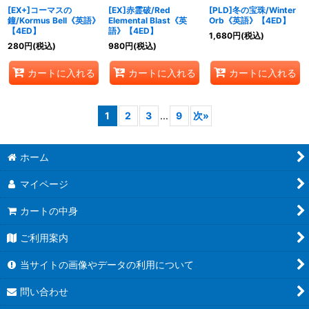
[EX+]コーマスの
[EX]赤霊破/Red
[PLD]冬の宝珠/Winter
鐘/Kormus Bell《英語》
Elemental Blast《英
Orb《英語》【4ED】
【4ED】
語》【4ED】
1,680
円
(税込)
280
円
(税込)
980
円
(税込)
カートに入れる
カートに入れる
カートに入れる
1
2
3
...
9
次
»
ホーム
マイページ
カートの中身
ご利用案内
当サイトの画像やデータの利用について
問い合わせ