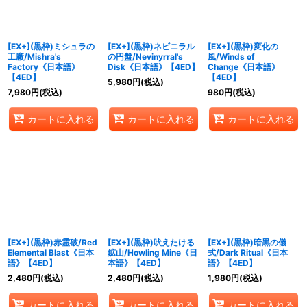
[EX+](黒枠)ミシュラの
[EX+](黒枠)ネビニラル
[EX+](黒枠)変化の
工廠/Mishra's
の円盤/Nevinyrral's
風/Winds of
Factory《日本語》
Disk《日本語》【4ED】
Change《日本語》
【4ED】
【4ED】
5,980
円
(税込)
7,980
円
(税込)
980
円
(税込)
カートに入れる
カートに入れる
カートに入れる
[EX+](黒枠)赤霊破/Red
[EX+](黒枠)吠えたける
[EX+](黒枠)暗黒の儀
Elemental Blast《日本
鉱山/Howling Mine《日
式/Dark Ritual《日本
語》【4ED】
本語》【4ED】
語》【4ED】
2,480
円
(税込)
2,480
円
(税込)
1,980
円
(税込)
カートに入れる
カートに入れる
カートに入れる