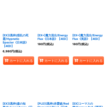
[EX](黒枠)惑乱の死
[EX+]魔力流出/Energy
[EX+]魔力流出/Energy
霊/Hypnotic
Flux《日本語》【4ED】
Flux《英語》【4ED】
Specter《日本語》
180
円
(税込)
180
円
(税込)
【4ED】
6,980
円
(税込)
カートに入れる
カートに入れる
カートに入れる
[EX](黒枠)森の知
[PLD](黒枠)赤霊破/Red
[EX]コーマスの