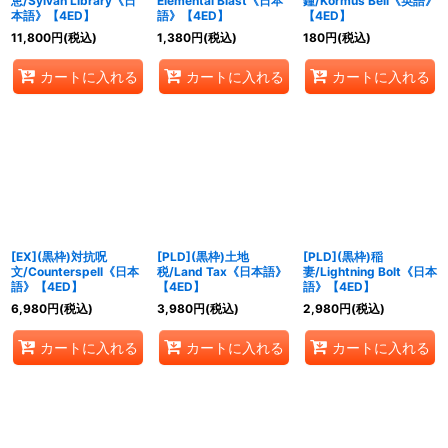
恵/Sylvan Library《日
Elemental Blast《日本
鐘/Kormus Bell《英語》
本語》【4ED】
語》【4ED】
【4ED】
11,800
円
(税込)
1,380
円
(税込)
180
円
(税込)
カートに入れる
カートに入れる
カートに入れる
[EX](黒枠)対抗呪
[PLD](黒枠)土地
[PLD](黒枠)稲
文/Counterspell《日本
税/Land Tax《日本語》
妻/Lightning Bolt《日本
語》【4ED】
【4ED】
語》【4ED】
6,980
円
(税込)
3,980
円
(税込)
2,980
円
(税込)
カートに入れる
カートに入れる
カートに入れる