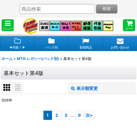
検索
メニュー
カート
★特集！★
パック別
新着商品
お問い合わせ
ホーム
>
MTG:レガシー(パック別)
>
基本セット第4版
基本セット第4版
表示順変更
閉じる
509
件
表示数
:
1
2
3
...
9
次
»
在庫あり
並び順
: