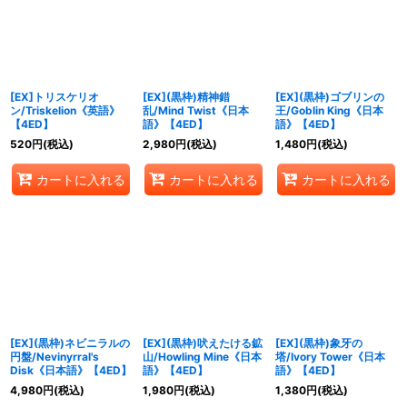
絞り込む
[EX]トリスケリオ
[EX](黒枠)精神錯
[EX](黒枠)ゴブリンの
ン/Triskelion《英語》
乱/Mind Twist《日本
王/Goblin King《日本
【4ED】
語》【4ED】
語》【4ED】
520
円
(税込)
2,980
円
(税込)
1,480
円
(税込)
カートに入れる
カートに入れる
カートに入れる
[EX](黒枠)ネビニラルの
[EX](黒枠)吠えたける鉱
[EX](黒枠)象牙の
円盤/Nevinyrral's
山/Howling Mine《日本
塔/Ivory Tower《日本
Disk《日本語》【4ED】
語》【4ED】
語》【4ED】
4,980
円
(税込)
1,980
円
(税込)
1,380
円
(税込)