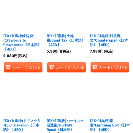
[EX+](黒枠)剣を鍬
[EX+](黒枠)土地
[EX+](黒枠)対抗呪
に/Swords to
税/Land Tax《日本語》
文/Counterspell《日本
Plowshares《日本語》
【4ED】
語》【4ED】
【4ED】
5,980
円
(税込)
7,980
円
(税込)
9,980
円
(税込)
カートに入れる
カートに入れる
カートに入れる
[EX+](黒枠)トリスケリ
[EX+](黒枠)ハーキルの
[EX+](黒枠)稲
オン/Triskelion《日本
召還術/Hurkyl's
妻/Lightning Bolt《日本
語》【4ED】
Recal《日本語》
語》【4ED】