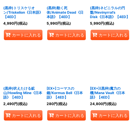
(黒枠)トリスケリオ
(黒枠)動く死
(黒枠)ネビニラルの円
ン/Triskelion《日本語》
体/Animate Dead《日
盤/Nevinyrral's
【4ED】
本語》【4ED】
Disk《日本語》【4ED】
4,990
円
(税込)
5,990
円
(税込)
5,990
円
(税込)
カートに入れる
カートに入れる
カートに入れる
(黒枠)吠えたける鉱
[EX+]コーマスの
[EX+](黒枠)魔力の
山/Howling Mine《日本
鐘/Kormus Bell《日本
櫃/Mana Vault《日本
語》【4ED】
語》【4ED】
語》【4ED】
2,490
円
(税込)
280
円
(税込)
24,800
円
(税込)
カートに入れる
カートに入れる
カートに入れる