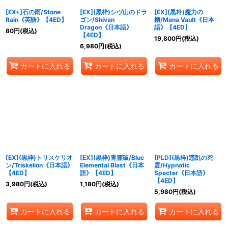
[EX+]石の雨/Stone
[EX](黒枠)シヴ山のドラ
[EX](黒枠)魔力の
Rain《英語》【4ED】
ゴン/Shivan
櫃/Mana Vault《日本
Dragon《日本語》
語》【4ED】
80
円
(税込)
【4ED】
19,800
円
(税込)
6,980
円
(税込)
カートに入れる
カートに入れる
カートに入れる
[EX](黒枠)トリスケリオ
[EX](黒枠)青霊破/Blue
[PLD](黒枠)惑乱の死
ン/Triskelion《日本語》
Elemental Blast《日本
霊/Hypnotic
【4ED】
語》【4ED】
Specter《日本語》
【4ED】
3,980
円
(税込)
1,180
円
(税込)
5,980
円
(税込)
カートに入れる
カートに入れる
カートに入れる