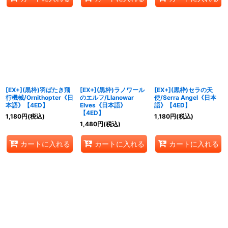
[EX+](黒枠)羽ばたき飛
[EX+](黒枠)ラノワール
[EX+](黒枠)セラの天
行機械/Ornithopter《日
のエルフ/Llanowar
使/Serra Angel《日本
本語》【4ED】
Elves《日本語》
語》【4ED】
【4ED】
1,180
円
(税込)
1,180
円
(税込)
1,480
円
(税込)
カートに入れる
カートに入れる
カートに入れる