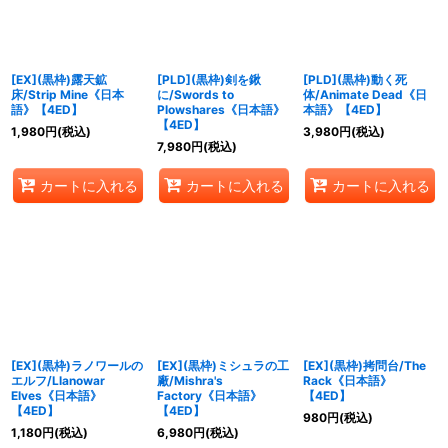
[EX](黒枠)露天鉱
[PLD](黒枠)剣を鍬
[PLD](黒枠)動く死
床/Strip Mine《日本
に/Swords to
体/Animate Dead《日
語》【4ED】
Plowshares《日本語》
本語》【4ED】
【4ED】
1,980
円
(税込)
3,980
円
(税込)
7,980
円
(税込)
カートに入れる
カートに入れる
カートに入れる
[EX](黒枠)ラノワールの
[EX](黒枠)ミシュラの工
[EX](黒枠)拷問台/The
エルフ/Llanowar
廠/Mishra's
Rack《日本語》
Elves《日本語》
Factory《日本語》
【4ED】
【4ED】
【4ED】
980
円
(税込)
1,180
円
(税込)
6,980
円
(税込)