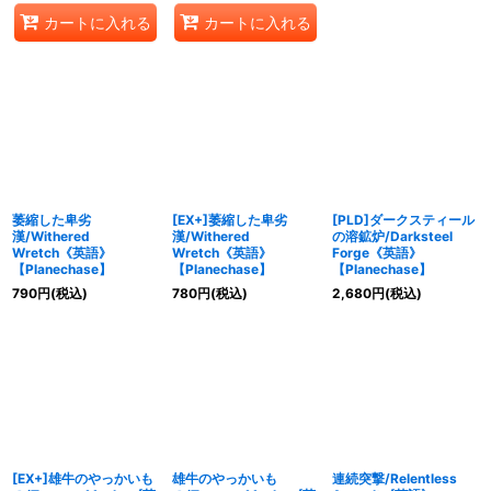
カートに入れる
カートに入れる
萎縮した卑劣
[EX+]萎縮した卑劣
[PLD]ダークスティール
漢/Withered
漢/Withered
の溶鉱炉/Darksteel
Wretch《英語》
Wretch《英語》
Forge《英語》
【Planechase】
【Planechase】
【Planechase】
790
円
(税込)
780
円
(税込)
2,680
円
(税込)
[EX+]雄牛のやっかいも
雄牛のやっかいも
連続突撃/Relentless