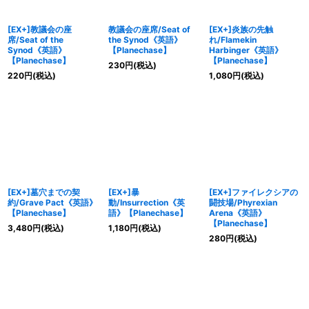
[EX+]教議会の座
教議会の座席/Seat of
[EX+]炎族の先触
席/Seat of the
the Synod《英語》
れ/Flamekin
Synod《英語》
【Planechase】
Harbinger《英語》
【Planechase】
【Planechase】
230
円
(税込)
220
円
(税込)
1,080
円
(税込)
[EX+]墓穴までの契
[EX+]暴
[EX+]ファイレクシアの
約/Grave Pact《英語》
動/Insurrection《英
闘技場/Phyrexian
【Planechase】
語》【Planechase】
Arena《英語》
【Planechase】
3,480
円
(税込)
1,180
円
(税込)
280
円
(税込)