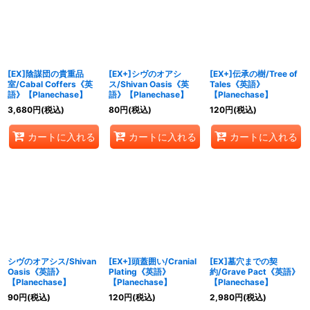
絞り込む
[EX]陰謀団の貴重品
[EX+]シヴのオアシ
[EX+]伝承の樹/Tree of
室/Cabal Coffers《英
ス/Shivan Oasis《英
Tales《英語》
語》【Planechase】
語》【Planechase】
【Planechase】
3,680
円
(税込)
80
円
(税込)
120
円
(税込)
カートに入れる
カートに入れる
カートに入れる
シヴのオアシス/Shivan
[EX+]頭蓋囲い/Cranial
[EX]墓穴までの契
Oasis《英語》
Plating《英語》
約/Grave Pact《英語》
【Planechase】
【Planechase】
【Planechase】
90
円
(税込)
120
円
(税込)
2,980
円
(税込)