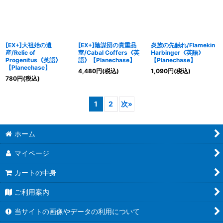
[EX+]大祖始の遺
[EX+]陰謀団の貴重品
炎族の先触れ/Flamekin
産/Relic of
室/Cabal Coffers《英
Harbinger《英語》
Progenitus《英語》
語》【Planechase】
【Planechase】
【Planechase】
4,480
円
(税込)
1,090
円
(税込)
780
円
(税込)
1
2
次
»
ホーム
マイページ
カートの中身
ご利用案内
当サイトの画像やデータの利用について