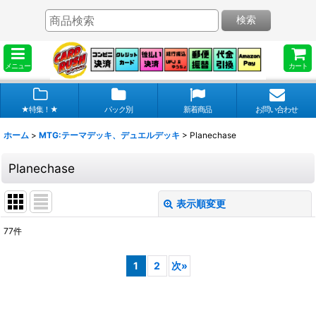
検索
メニュー
カート
★特集！★
パック別
新着商品
お問い合わせ
ホーム
>
MTG:テーマデッキ、デュエルデッキ
>
Planechase
Planechase
表示順変更
閉じる
77
件
表示数
:
1
2
次
»
在庫あり
並び順
: