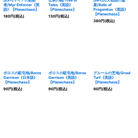
[EX+]マイアの処罰
伝承の樹/Tree of
[HPLD]大祖始の遺
者/Myr Enforcer《英
Tales《英語》
産/Relic of
語》【Planechase】
【Planechase】
Progenitus《英語》
【Planechase】
180
円
(税込)
130
円
(税込)
380
円
(税込)
ボロスの駐屯地/Boros
ボロスの駐屯地/Boros
グルールの芝地/Gruul
Garrison《日本語》
Garrison《英語》
Turf《英語》
【Planechase】
【Planechase】
【Planechase】
90
円
(税込)
90
円
(税込)
90
円
(税込)