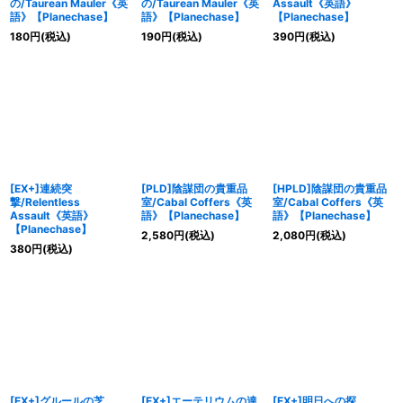
の/Taurean Mauler《英
の/Taurean Mauler《英
Assault《英語》
語》【Planechase】
語》【Planechase】
【Planechase】
180
円
(税込)
190
円
(税込)
390
円
(税込)
[EX+]連続突
[PLD]陰謀団の貴重品
[HPLD]陰謀団の貴重品
撃/Relentless
室/Cabal Coffers《英
室/Cabal Coffers《英
Assault《英語》
語》【Planechase】
語》【Planechase】
【Planechase】
2,580
円
(税込)
2,080
円
(税込)
380
円
(税込)
[EX+]グルールの芝
[EX+]エーテリウムの達
[EX+]明日への探