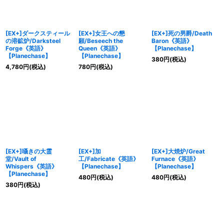
[EX+]ダークスティール
[EX+]女王への懇
[EX+]死の男爵/Death
の溶鉱炉/Darksteel
願/Beseech the
Baron《英語》
Forge《英語》
Queen《英語》
【Planechase】
【Planechase】
【Planechase】
380
円
(税込)
4,780
円
(税込)
780
円
(税込)
[EX+]囁きの大霊
[EX+]加
[EX+]大焼炉/Great
堂/Vault of
工/Fabricate《英語》
Furnace《英語》
Whispers《英語》
【Planechase】
【Planechase】
【Planechase】
480
円
(税込)
480
円
(税込)
380
円
(税込)