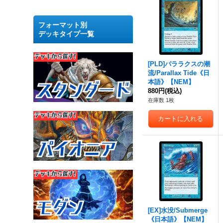
フォーマット別
デッキタイプ一覧
[PLD]パララクスの潮
流/Parallax Tide《日
本語》【NEM】
880円
(税込)
在庫数 1枚
[EX]水没/Submerge
《日本語》【NEM】