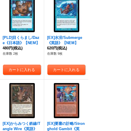
[PLD]目くらまし/Daz
[EX]水没/Submerge
e《日本語》【NEM】
《英語》【NEM】
480円
(税込)
620円
(税込)
在庫数 2枚
在庫数 9枚
[EX]からみつく鉄線/T
[EX]要塞の計略/Stron
angle Wire《英語》
ghold Gambit《英