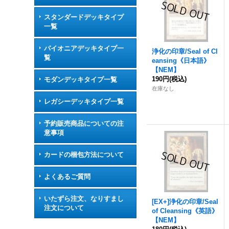
スタンダードデッキタイプ
一覧
パイオニアデッキタイプ一
浄化の印章/Seal of Cl
覧
eansing《日本語》
【NEM】
190円
(税込)
モダンデッキタイプ一覧
在庫なし
レガシーデッキタイプ一覧
予約販売商品についての注
意事項
カードの梱包方法について
よくあるご質問
いたずら注文、なりすまし
[EX+]浄化の印章/Seal
注文について
of Cleansing《英語》
【NEM】