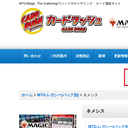
MTG/Magic: The Gathering/マジックザギャザリング カード通販サイト
問い合わせ
ご利用案内
状態表記
新弾
更新情報
ホーム
>
MTG:レガシー(パック別)
>
ネメシス
ネメシス