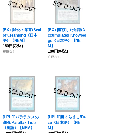
[EX+]浄化の印章/Seal
[EX+]蓄積した知識/A
of Cleansing《日本
ccumulated Knowled
語》【NEM】
ge《日本語》【NE
180円
(税込)
M】
180円
(税込)
在庫なし
在庫なし
[HPLD]パララクスの
[HPLD]目くらまし/Da
潮流/Parallax Tide
ze《日本語》【NE
《英語》【NEM】
M】