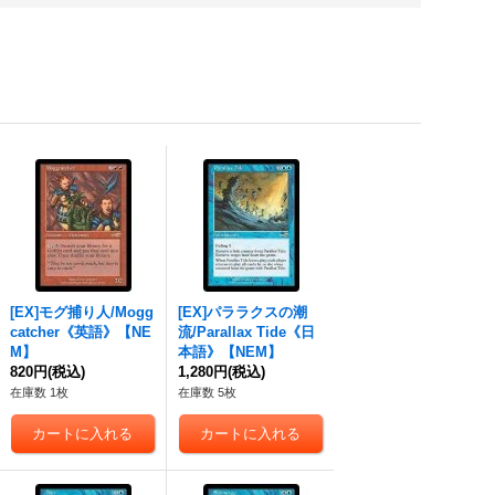
[EX]モグ捕り人/Mogg
[EX]パララクスの潮
catcher《英語》【NE
流/Parallax Tide《日
M】
本語》【NEM】
820円
(税込)
1,280円
(税込)
在庫数 1枚
在庫数 5枚