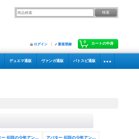
0
カートの中身
ログイン
新規登録
デュエマ通販
ヴァンガ通販
バトスピ通販
アバター 伝説の少年アン・エターナル使用可能カード
アバター 伝説の少年アン・エターナル使用可能カード FOIL