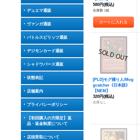
580円
(税込)
デュエマ通販
在庫数 1枚
ヴァンガ通販
バトルスピリッツ通販
デジモンカード通販
シャドウバース通販
状態表記
[PLD]モグ捕り人/Mog
gcatcher《日本語》
【NEM】
店舗案内
320円
(税込)
在庫なし
プライバシーポリシー
【初回購入の方限定】返
品・返金制度について
店頭受取について