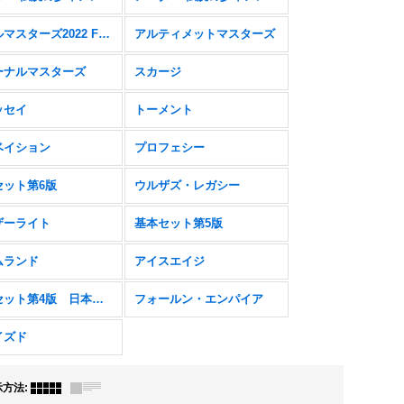
ダブルマスターズ2022 FOIL
アルティメットマスターズ
ーナルマスターズ
スカージ
ッセイ
トーメント
ベイション
プロフェシー
セット第6版
ウルザズ・レガシー
ザーライト
基本セット第5版
ムランド
アイスエイジ
基本セット第4版 日本語黒枠
フォールン・エンパイア
イズド
示方法
: