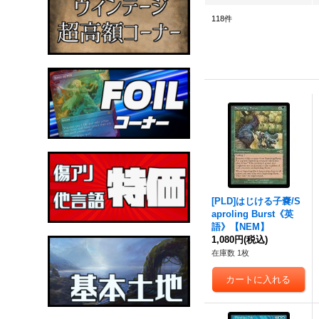
118
件
[PLD]はじける子嚢/S
aproling Burst《英
語》【NEM】
1,080円
(税込)
在庫数 1枚