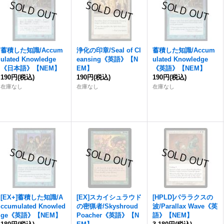
蓄積した知識/Accum
浄化の印章/Seal of Cl
蓄積した知識/Accum
ulated Knowledge
eansing《英語》【N
ulated Knowledge
《日本語》【NEM】
EM】
《英語》【NEM】
190円
(税込)
190円
(税込)
190円
(税込)
在庫なし
在庫なし
在庫なし
[EX+]蓄積した知識/A
[EX]スカイシュラウド
[HPLD]パララクスの
ccumulated Knowled
の密猟者/Skyshroud
波/Parallax Wave《英
ge《英語》【NEM】
Poacher《英語》【N
語》【NEM】