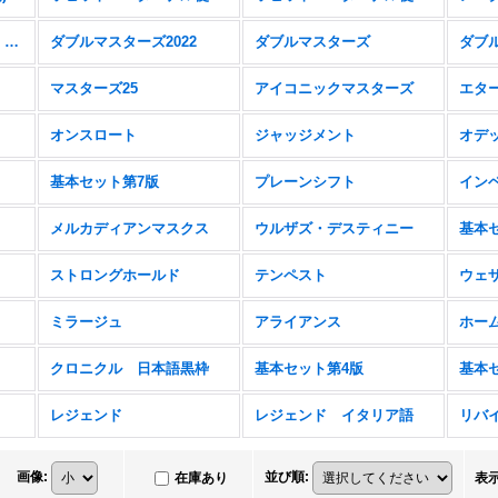
ファウンデーションズ・ジャンプスタート
ダブルマスターズ2022
ダブルマスターズ
マスターズ25
アイコニックマスターズ
エタ
オンスロート
ジャッジメント
オデ
基本セット第7版
プレーンシフト
イン
メルカディアンマスクス
ウルザズ・デスティニー
基本
ストロングホールド
テンペスト
ウェ
ミラージュ
アライアンス
ホー
クロニクル 日本語黒枠
基本セット第4版
レジェンド
レジェンド イタリア語
リバ
画像
:
並び順
:
在庫あり
表