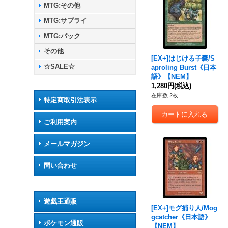
MTG:その他
MTG:サプライ
MTG:パック
その他
[EX+]はじける子嚢/S
☆SALE☆
aproling Burst《日本
語》【NEM】
1,280円
(税込)
在庫数 2枚
特定商取引法表示
ご利用案内
メールマガジン
問い合わせ
遊戯王通販
[EX+]モグ捕り人/Mog
gcatcher《日本語》
ポケモン通販
【NEM】