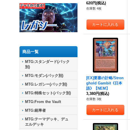
620円
(税込)
在庫数 4枚
商品一覧
MTG:スタンダード(パック
別)
MTG:モダン(パック別)
[EX]要塞の計略/Stron
ghold Gambit《日本
MTG:レガシー(パック別)
語》【NEM】
MTG:特殊セット(パック別)
3,380円
(税込)
在庫数 3枚
MTG:From the Vault
MTG:統率者
MTG:テーマデッキ、デュ
エルデッキ