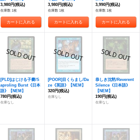
3,980円
(税込)
3,980円
(税込)
3,990円
(税込)
在庫数 1枚
在庫数 1枚
在庫数 1枚
[PLD]はじける子嚢/S
[POOR]目くらまし/Da
恭しき沈黙/Reverent
aproling Burst《日本
ze《英語》【NEM】
Silence《日本語》
語》【NEM】
320円
(税込)
【NEM】
780円
(税込)
190円
(税込)
在庫なし
在庫なし
在庫なし