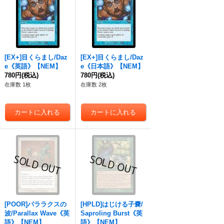
[EX+]目くらまし/Daz
[EX+]目くらまし/Daz
e《英語》【NEM】
e《日本語》【NEM】
780円
(税込)
780円
(税込)
在庫数 1枚
在庫数 2枚
[POOR]パララクスの
[HPLD]はじける子嚢/
波/Parallax Wave《英
Saproling Burst《英
語》【NEM】
語》【NEM】