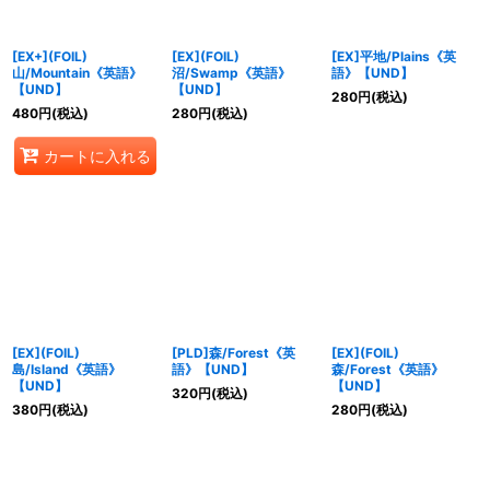
絞り込む
[EX+](FOIL)
[EX](FOIL)
[EX]平地/Plains《英
山/Mountain《英語》
沼/Swamp《英語》
語》【UND】
【UND】
【UND】
280
円
(税込)
480
円
(税込)
280
円
(税込)
カートに入れる
[EX](FOIL)
[PLD]森/Forest《英
[EX](FOIL)
島/Island《英語》
語》【UND】
森/Forest《英語》
【UND】
【UND】
320
円
(税込)
380
円
(税込)
280
円
(税込)