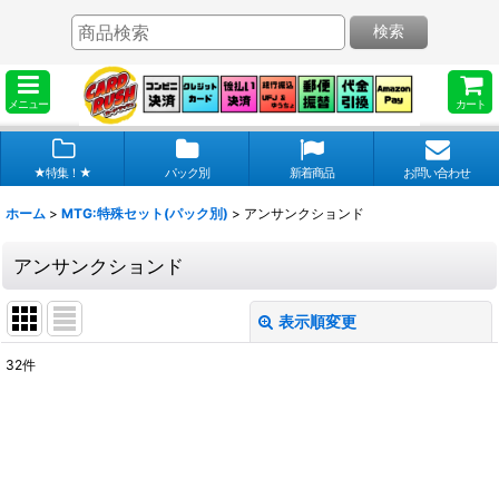
検索
メニュー
カート
★特集！★
パック別
新着商品
お問い合わせ
ホーム
>
MTG:特殊セット(パック別)
>
アンサンクションド
アンサンクションド
表示順変更
閉じる
32
件
表示数
:
在庫あり
並び順
: