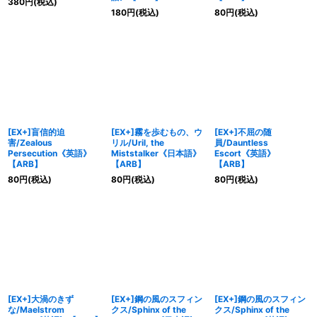
380
円
(税込)
180
円
(税込)
80
円
(税込)
[EX+]盲信的迫
[EX+]霧を歩むもの、ウ
[EX+]不屈の随
害/Zealous
リル/Uril, the
員/Dauntless
Persecution《英語》
Miststalker《日本語》
Escort《英語》
【ARB】
【ARB】
【ARB】
80
円
(税込)
80
円
(税込)
80
円
(税込)
[EX+]大渦のきず
[EX+]鋼の風のスフィン
[EX+]鋼の風のスフィン
な/Maelstrom
クス/Sphinx of the
クス/Sphinx of the