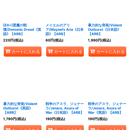
[EX+]悪魔の戦
メイエルのアリ
暴力的な突発/Violent
慄/Demonic Dread《英
ア/Mayael's Aria《日本
Outburst《日本語》
語》【ARB】
語》【ARB】
【ARB】
220
円
(税込)
60
円
(税込)
1,990
円
(税込)
カートに入れる
カートに入れる
カートに入れる
暴力的な突発/Violent
戦争のアスラ、ジェナー
戦争のアスラ、ジェナー
Outburst《英語》
ラ/Jenara, Asura of
ラ/Jenara, Asura of
【ARB】
War《日本語》【ARB】
War《英語》【ARB】
1,790
円
(税込)
190
円
(税込)
190
円
(税込)