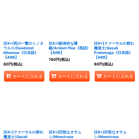
[EX+]死の一撃のミノタ
[EX+]献身的な嘆
[EX+]クァーサルの群れ
ウルス/Deadshot
願/Ardent Plea《英語》
魔道士/Qasali
Minotaur《日本語》
【ARB】
Pridemage《日本語》
【ARB】
【ARB】
780
円
(税込)
80
円
(税込)
80
円
(税込)
カートに入れる
カートに入れる
カートに入れる
[EX+]クァーサルの群れ
[EX+]巨怪なオサム
[EX+]巨怪なオサム
魔道士/Qasali
シ/Monstrous
シ/Monstrous