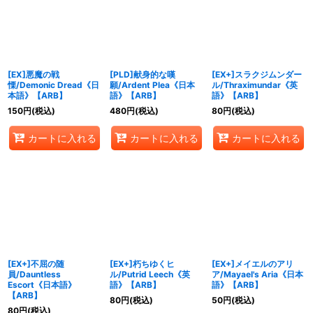
絞り込む
[EX]悪魔の戦
[PLD]献身的な嘆
[EX+]スラクジムンダー
慄/Demonic Dread《日
願/Ardent Plea《日本
ル/Thraximundar《英
本語》【ARB】
語》【ARB】
語》【ARB】
150
円
(税込)
480
円
(税込)
80
円
(税込)
カートに入れる
カートに入れる
カートに入れる
[EX+]不屈の随
[EX+]朽ちゆくヒ
[EX+]メイエルのアリ
員/Dauntless
ル/Putrid Leech《英
ア/Mayael's Aria《日本
Escort《日本語》
語》【ARB】
語》【ARB】
【ARB】
80
円
(税込)
50
円
(税込)
80
円
(税込)