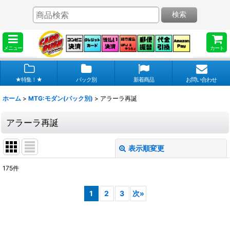
検索
メニュー
カート
★特集！★
パック別
新着商品
お問い合わせ
ホーム
>
MTG:モダン(パック別)
>
アラーラ再誕
アラーラ再誕
表示順変更
閉じる
175
件
表示数
:
1
2
3
次
»
在庫あり
並び順
: