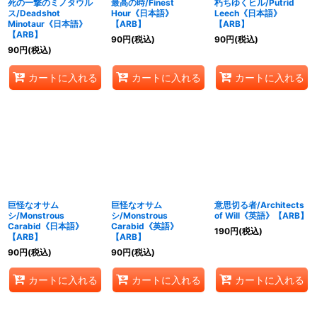
死の一撃のミノタウル
最高の時/Finest
朽ちゆくヒル/Putrid
ス/Deadshot
Hour《日本語》
Leech《日本語》
Minotaur《日本語》
【ARB】
【ARB】
【ARB】
90
円
(税込)
90
円
(税込)
90
円
(税込)
カートに入れる
カートに入れる
カートに入れる
巨怪なオサム
巨怪なオサム
意思切る者/Architects
シ/Monstrous
シ/Monstrous
of Will《英語》【ARB】
Carabid《日本語》
Carabid《英語》
190
円
(税込)
【ARB】
【ARB】
90
円
(税込)
90
円
(税込)
カートに入れる
カートに入れる
カートに入れる