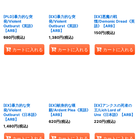
[PLD]暴力的な突
[EX]暴力的な突
[EX]悪魔の戦
発/Violent
発/Violent
慄/Demonic Dread《英
Outburst《英語》
Outburst《英語》
語》【ARB】
【ARB】
【ARB】
150
円
(税込)
980
円
(税込)
1,380
円
(税込)
カートに入れる
カートに入れる
カートに入れる
[EX]暴力的な突
[EX]献身的な嘆
[EX]アンクスの死者の
発/Violent
願/Ardent Plea《英語》
王/Lich Lord of
Outburst《日本語》
【ARB】
Unx《日本語》【ARB】
【ARB】
620
円
(税込)
220
円
(税込)
1,480
円
(税込)
カートに入れる
カートに入れる
カートに入れる