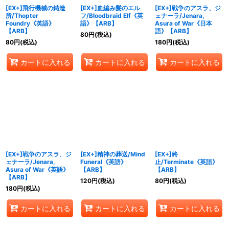
[EX+]飛行機械の鋳造
[EX+]血編み髪のエル
[EX+]戦争のアスラ、ジ
所/Thopter
フ/Bloodbraid Elf《英
ェナーラ/Jenara,
Foundry《英語》
語》【ARB】
Asura of War《日本
【ARB】
語》【ARB】
80
円
(税込)
80
円
(税込)
180
円
(税込)
カートに入れる
カートに入れる
カートに入れる
[EX+]戦争のアスラ、ジ
[EX+]精神の葬送/Mind
[EX+]終
ェナーラ/Jenara,
Funeral《英語》
止/Terminate《英語》
Asura of War《英語》
【ARB】
【ARB】
【ARB】
120
円
(税込)
80
円
(税込)
180
円
(税込)
カートに入れる
カートに入れる
カートに入れる