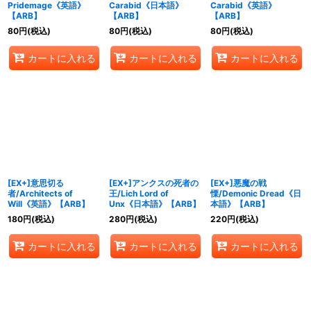
Pridemage《英語》
Carabid《日本語》
Carabid《英語》
【ARB】
【ARB】
【ARB】
80
円
(税込)
80
円
(税込)
80
円
(税込)
カートに入れる
カートに入れる
カートに入れる
[EX+]意思切る
[EX+]アンクスの死者の
[EX+]悪魔の戦
者/Architects of
王/Lich Lord of
慄/Demonic Dread《日
Will《英語》【ARB】
Unx《日本語》【ARB】
本語》【ARB】
180
円
(税込)
280
円
(税込)
220
円
(税込)
カートに入れる
カートに入れる
カートに入れる