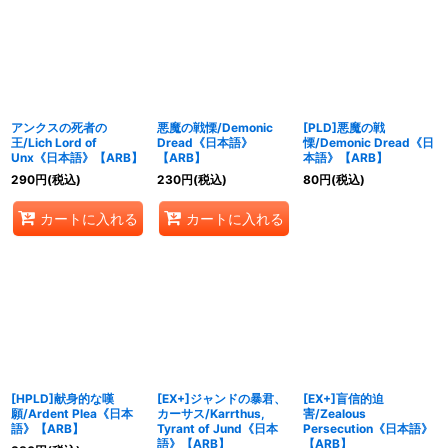
アンクスの死者の
悪魔の戦慄/Demonic
[PLD]悪魔の戦
王/Lich Lord of
Dread《日本語》
慄/Demonic Dread《日
Unx《日本語》【ARB】
【ARB】
本語》【ARB】
290
円
(税込)
230
円
(税込)
80
円
(税込)
カートに入れる
カートに入れる
[HPLD]献身的な嘆
[EX+]ジャンドの暴君、
[EX+]盲信的迫
願/Ardent Plea《日本
カーサス/Karrthus,
害/Zealous
語》【ARB】
Tyrant of Jund《日本
Persecution《日本語》
語》【ARB】
【ARB】