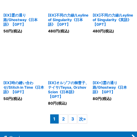
[EX]霊の通り
[EX]不同の力線/Leyline
[EX]不同の力線/Leyline
路/Ghostway《日本
of Singularity《日本
of Singularity《英語》
語》【GPT】
語》【GPT】
【GPT】
50
円
(税込)
480
円
(税込)
480
円
(税込)
[EX]時の縫い合わ
[EX]オルゾフの御曹子、
[EX+]霊の通り
せ/Stitch in Time《日本
テイサ/Teysa, Orzhov
路/Ghostway《日本
語》【GPT】
Scion《日本語》
語》【GPT】
【GPT】
50
円
(税込)
80
円
(税込)
80
円
(税込)
1
2
3
次
»