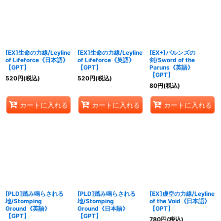
絞り込む
[EX]生命の力線/Leyline
[EX]生命の力線/Leyline
[EX+]パルンズの
of Lifeforce《日本語》
of Lifeforce《英語》
剣/Sword of the
【GPT】
【GPT】
Paruns《英語》
【GPT】
520
円
(税込)
520
円
(税込)
80
円
(税込)
カートに入れる
カートに入れる
カートに入れる
[PLD]踏み鳴らされる
[PLD]踏み鳴らされる
[EX]虚空の力線/Leyline
地/Stomping
地/Stomping
of the Void《日本語》
Ground《英語》
Ground《日本語》
【GPT】
【GPT】
【GPT】
780
円
(税込)