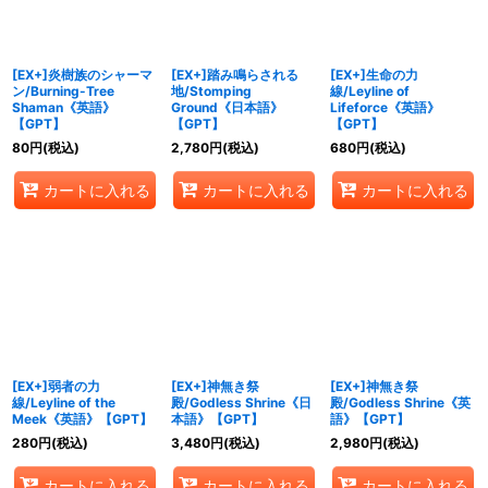
[EX+]炎樹族のシャーマ
[EX+]踏み鳴らされる
[EX+]生命の力
ン/Burning-Tree
地/Stomping
線/Leyline of
Shaman《英語》
Ground《日本語》
Lifeforce《英語》
【GPT】
【GPT】
【GPT】
80
円
(税込)
2,780
円
(税込)
680
円
(税込)
カートに入れる
カートに入れる
カートに入れる
[EX+]弱者の力
[EX+]神無き祭
[EX+]神無き祭
線/Leyline of the
殿/Godless Shrine《日
殿/Godless Shrine《英
Meek《英語》【GPT】
本語》【GPT】
語》【GPT】
280
円
(税込)
3,480
円
(税込)
2,980
円
(税込)
カートに入れる
カートに入れる
カートに入れる