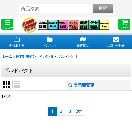
検索
メニュー
カート
★特集！★
パック別
新着商品
お問い合わせ
ホーム
>
MTG:モダン(パック別)
>
ギルドパクト
ギルドパクト
表示順変更
閉じる
134
件
表示数
:
1
2
3
次
»
在庫あり
並び順
: