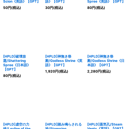
Scion《英語》【GPT】
語》【GPT】
Spree《英語》【GPT】
50
円
(税込)
30
円
(税込)
80
円
(税込)
[HPLD]破壊放
[HPLD]神無き祭
[HPLD]神無き祭
題/Shattering
殿/Godless Shrine《英
殿/Godless Shrine《日
Spree《日本語》
語》【GPT】
本語》【GPT】
【GPT】
1,920
円
(税込)
2,280
円
(税込)
80
円
(税込)
[HPLD]虚空の力
[HPLD]踏み鳴らされる
[HPLD]蒸気孔/Steam
線/Leyline of the
地/Stomping
Vents《英語》【GPT】