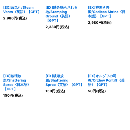
[EX]蒸気孔/Steam
[EX]踏み鳴らされる
[EX]神無き祭
Vents《英語》【GPT】
地/Stomping
殿/Godless Shrine《日
Ground《英語》
本語》【GPT】
2,980
円
(税込)
【GPT】
2,980
円
(税込)
2,380
円
(税込)
[EX]破壊放
[EX]破壊放
[EX]オルゾフの司
題/Shattering
題/Shattering
教/Orzhov Pontiff《英
Spree《日本語》
Spree《英語》【GPT】
語》【GPT】
【GPT】
150
円
(税込)
50
円
(税込)
150
円
(税込)