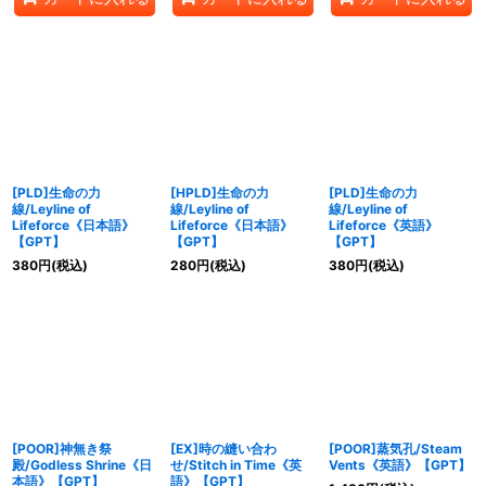
[PLD]生命の力
[HPLD]生命の力
[PLD]生命の力
線/Leyline of
線/Leyline of
線/Leyline of
Lifeforce《日本語》
Lifeforce《日本語》
Lifeforce《英語》
【GPT】
【GPT】
【GPT】
380
円
(税込)
280
円
(税込)
380
円
(税込)
[POOR]神無き祭
[EX]時の縫い合わ
[POOR]蒸気孔/Steam
殿/Godless Shrine《日
せ/Stitch in Time《英
Vents《英語》【GPT】
本語》【GPT】
語》【GPT】