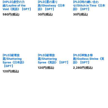
[HPLD]虚空の力
[PLD]霊の通り
[PLD]時の縫い合わ
線/Leyline of the
路/Ghostway《日本
せ/Stitch in Time《日本
Void《英語》【GPT】
語》【GPT】
語》【GPT】
580
円
(税込)
30
円
(税込)
30
円
(税込)
[PLD]破壊放
[PLD]破壊放
[PLD]神無き祭
題/Shattering
題/Shattering
殿/Godless Shrine《英
Spree《日本語》
Spree《英語》【GPT】
語》【GPT】
【GPT】
120
円
(税込)
2,280
円
(税込)
120
円
(税込)