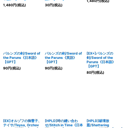
1,480
円
(税込)
1,480
円
(税込)
30
円
(税込)
パルンズの剣/Sword of
パルンズの剣/Sword of
[EX+]パルンズの
the Paruns《日本語》
the Paruns《英語》
剣/Sword of the
【GPT】
【GPT】
Paruns《日本語》
【GPT】
90
円
(税込)
90
円
(税込)
80
円
(税込)
[EX]オルゾフの御曹子、
[HPLD]時の縫い合わ
[HPLD]破壊放
テイサ/Teysa, Orzhov
せ/Stitch in Time《日本
題/Shattering