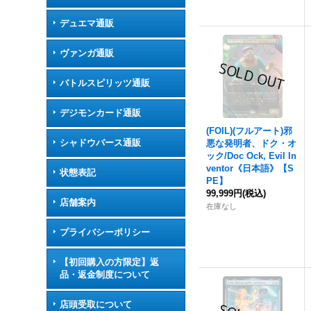
デュエマ通販
ヴァンガ通販
バトルスピリッツ通販
デジモンカード通販
(FOIL)(フルアート)邪
シャドウバース通販
悪な発明者、ドク・オ
ック/Doc Ock, Evil In
ventor《日本語》【S
状態表記
PE】
99,999円
(税込)
店舗案内
在庫なし
プライバシーポリシー
【初回購入の方限定】返
品・返金制度について
店頭受取について