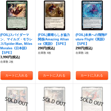
(FOIL)スパイダーマ
(FOIL)素晴らしき協力
(FOIL)未来への飛翔/F
ン、マイルズ・モラレ
関係/Amazing Allian
uture Flight《英語》
ス/Spider-Man, Miles
ce《英語》【SPE】
【SPE】
Morales《日本語》
290円
(税込)
290円
(税込)
【SPE】
在庫数 4枚
在庫数 1枚
3,990円
(税込)
在庫数 2枚