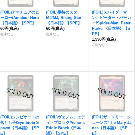
(FOIL)アマチュアのヒ
(FOIL)期待のスター、
(FOIL)スパイダーマ
ーロー/Amateur Hero
MJ/MJ, Rising Star
ン、ピーター・パーカ
《日本語》【SPE】
《日本語》【SPE】
ー/Spider-Man, Peter
60円
(税込)
60円
(税込)
Parker《日本語》【S
PE】
在庫なし
在庫なし
1,990円
(税込)
在庫なし
(FOIL)シンビオートの
(FOIL)ヴェノム、エデ
(FOIL)ザ・メリー・ジ
落とし子/Symbiote S
ィ・ブロック/Venom,
ェーンズ/The Mary Ja
pawn《日本語》【SP
Eddie Brock《日本
nes《日本語》【SP
E】
語》【SPE】
E】