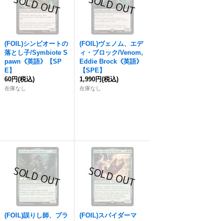
(FOIL)シンビオートの
(FOIL)ヴェノム、エデ
落とし子/Symbiote S
ィ・ブロック/Venom,
pawn《英語》【SP
Eddie Brock《英語》
E】
【SPE】
60円
(税込)
1,990円
(税込)
在庫なし
在庫なし
(FOIL)誤りし師、プラ
(FOIL)スパイダーマ