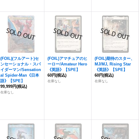
(FOIL)(フルアート)セ
(FOIL)アマチュアのヒ
(FOIL)期待のスター、
ンセーショナル・スパ
ーロー/Amateur Hero
MJ/MJ, Rising Star
イダーマン/Sensation
《英語》【SPE】
《英語》【SPE】
al Spider-Man《日本
60円
(税込)
60円
(税込)
語》【SPE】
在庫なし
在庫なし
99,999円
(税込)
在庫なし