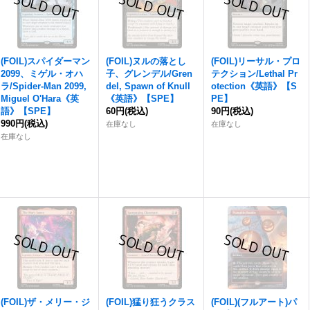
(FOIL)スパイダーマン
(FOIL)ヌルの落とし
(FOIL)リーサル・プロ
2099、ミゲル・オハ
子、グレンデル/Gren
テクション/Lethal Pr
ラ/Spider-Man 2099,
del, Spawn of Knull
otection《英語》【S
Miguel O'Hara《英
《英語》【SPE】
PE】
語》【SPE】
60円
(税込)
90円
(税込)
990円
(税込)
在庫なし
在庫なし
在庫なし
(FOIL)ザ・メリー・ジ
(FOIL)猛り狂うクラス
(FOIL)(フルアート)パ