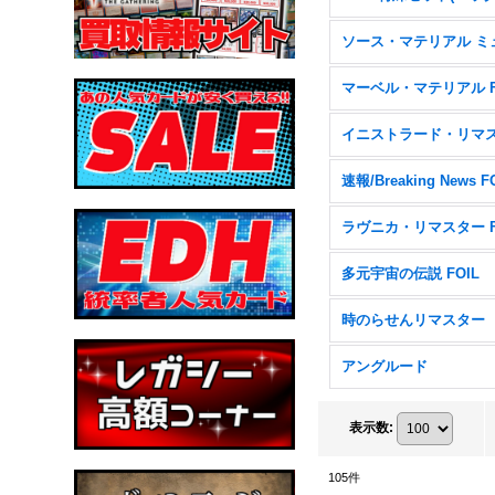
速報/Breaking News F
多元宇宙の伝説 FOIL
時のらせんリマスター
アングルード
表示数
:
105
件