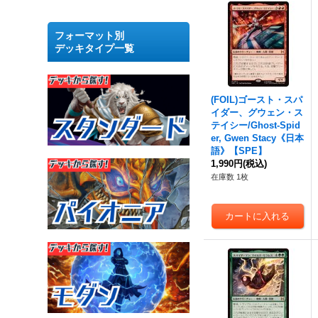
フォーマット別
デッキタイプ一覧
(FOIL)ゴースト・スパ
イダー、グウェン・ス
テイシー/Ghost-Spid
er, Gwen Stacy《日本
語》【SPE】
1,990円
(税込)
在庫数 1枚