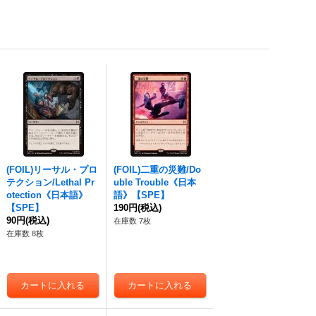
(FOIL)リーサル・プロ
(FOIL)二重の災難/Do
テクション/Lethal Pr
uble Trouble《日本
otection《日本語》
語》【SPE】
【SPE】
190円
(税込)
90円
(税込)
在庫数 7枚
在庫数 8枚