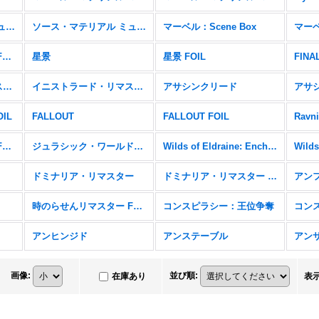
ソース・マテリアル ミュータントタートル
ソース・マテリアル ミュータントタートル FOIL
マーベル：Scene Box
マーベル・マテリアル FOIL
星景
星景 FOIL
FIN
イニストラード・リマスター
イニストラード・リマスター FOIL
アサシンクリード
アサシ
OIL
FALLOUT
FALLOUT FOIL
Ravni
ラヴニカ・リマスター FOIL
ジュラシック・ワールド・コレクション
Wilds of Eldraine: Enchanting Tales
ドミナリア・リマスター
ドミナリア・リマスター FOIL
アン
時のらせんリマスター FOIL
コンスピラシー：王位争奪
コン
アンヒンジド
アンステーブル
アン
画像
:
並び順
:
在庫あり
表