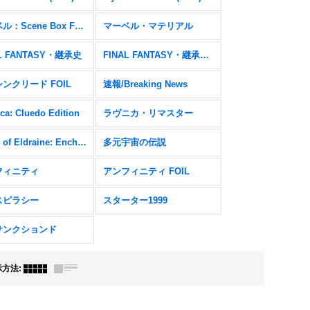
マーベル：Scene Box FOIL
マーベル・マテリアル
AL FANTASY・継承史
FINAL FANTASY・継承史 FOIL
ンクリード FOIL
速報/Breaking News
ca: Cluedo Edition
ラヴニカ・リマスター
Wilds of Eldraine: Enchanting Tales FOIL
多元宇宙の伝説
フィニティ
アンフィニティ FOIL
スピラシー
スターター1999
サンクションド
示方法
: