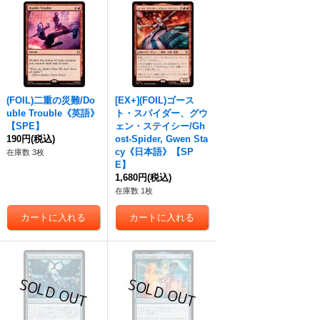
(FOIL)二重の災難/Do
[EX+](FOIL)ゴース
uble Trouble《英語》
ト・スパイダー、グウ
【SPE】
ェン・ステイシー/Gh
190円
(税込)
ost-Spider, Gwen Sta
cy《日本語》【SP
在庫数 3枚
E】
1,680円
(税込)
在庫数 1枚