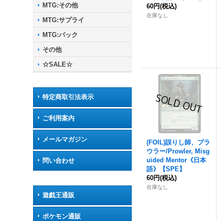
MTG:その他
60円
(税込)
在庫なし
MTG:サプライ
MTG:パック
その他
☆SALE☆
特定商取引法表示
ご利用案内
メールマガジン
(FOIL)誤りし師、プラ
ウラー/Prowler, Misg
uided Mentor《日本
問い合わせ
語》【SPE】
60円
(税込)
在庫なし
遊戯王通販
ポケモン通販