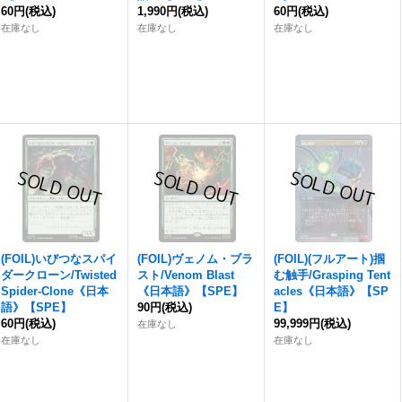
60円
(税込)
1,990円
(税込)
60円
(税込)
在庫なし
在庫なし
在庫なし
(FOIL)いびつなスパイ
(FOIL)ヴェノム・ブラ
(FOIL)(フルアート)掴
ダークローン/Twisted
スト/Venom Blast
む触手/Grasping Tent
Spider-Clone《日本
《日本語》【SPE】
acles《日本語》【SP
語》【SPE】
90円
(税込)
E】
60円
(税込)
99,999円
(税込)
在庫なし
在庫なし
在庫なし