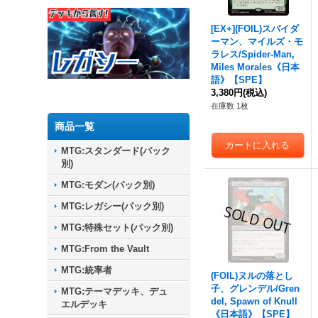
[EX+](FOIL)スパイダ
ーマン、マイルズ・モ
ラレス/Spider-Man,
Miles Morales《日本
語》【SPE】
3,380円
(税込)
在庫数 1枚
商品一覧
MTG:スタンダード(パック
別)
MTG:モダン(パック別)
MTG:レガシー(パック別)
MTG:特殊セット(パック別)
MTG:From the Vault
MTG:統率者
(FOIL)ヌルの落とし
子、グレンデル/Gren
MTG:テーマデッキ、デュ
del, Spawn of Knull
エルデッキ
《日本語》【SPE】