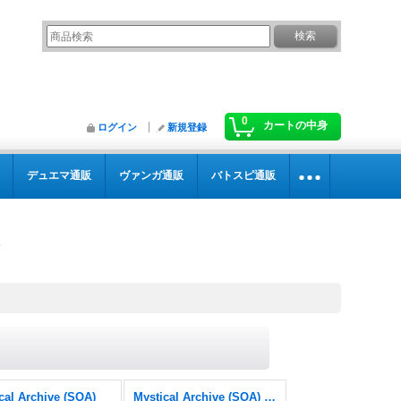
0
カートの中身
ログイン
新規登録
デュエマ通販
ヴァンガ通販
バトスピ通販
cal Archive (SOA)
Mystical Archive (SOA) FOIL