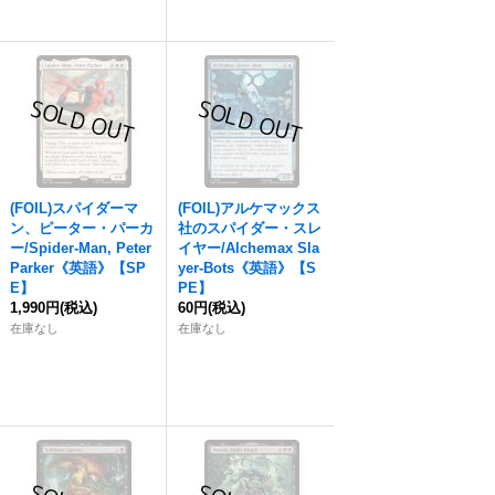
(FOIL)スパイダーマ
(FOIL)アルケマックス
ン、ピーター・パーカ
社のスパイダー・スレ
ー/Spider-Man, Peter
イヤー/Alchemax Sla
Parker《英語》【SP
yer-Bots《英語》【S
E】
PE】
1,990円
(税込)
60円
(税込)
在庫なし
在庫なし