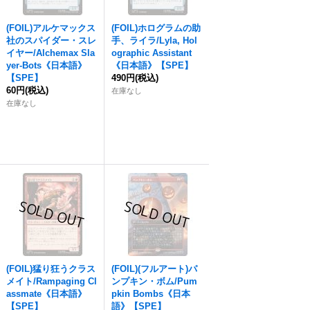
(FOIL)アルケマックス
(FOIL)ホログラムの助
社のスパイダー・スレ
手、ライラ/Lyla, Hol
イヤー/Alchemax Sla
ographic Assistant
yer-Bots《日本語》
《日本語》【SPE】
【SPE】
490円
(税込)
60円
(税込)
在庫なし
在庫なし
(FOIL)猛り狂うクラス
(FOIL)(フルアート)パ
メイト/Rampaging Cl
ンプキン・ボム/Pum
assmate《日本語》
pkin Bombs《日本
【SPE】
語》【SPE】