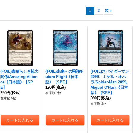
1
2
次
»
(FOIL)素晴らしき協力
(FOIL)未来への飛翔/F
(FOIL)スパイダーマン
関係/Amazing Allian
uture Flight《日本
2099、ミゲル・オハ
ce《日本語》【SP
語》【SPE】
ラ/Spider-Man 2099,
E】
190円
(税込)
Miguel O'Hara《日本
290円
(税込)
語》【SPE】
在庫数 7枚
990円
(税込)
在庫数 5枚
在庫数 3枚