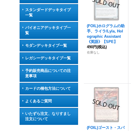
スタンダードデッキタイプ
一覧
(FOIL)ホログラムの助
パイオニアデッキタイプ一
手、ライラ/Lyla, Hol
覧
ographic Assistant
《英語》【SPE】
モダンデッキタイプ一覧
490円
(税込)
在庫なし
レガシーデッキタイプ一覧
予約販売商品についての注
意事項
カードの梱包方法について
よくあるご質問
いたずら注文、なりすまし
注文について
(FOIL)ゴースト・スパ