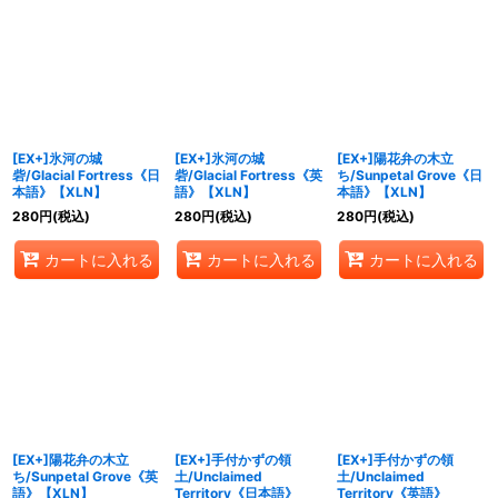
[EX+]氷河の城
[EX+]氷河の城
[EX+]陽花弁の木立
砦/Glacial Fortress《日
砦/Glacial Fortress《英
ち/Sunpetal Grove《日
本語》【XLN】
語》【XLN】
本語》【XLN】
280
円
(税込)
280
円
(税込)
280
円
(税込)
カートに入れる
カートに入れる
カートに入れる
[EX+]陽花弁の木立
[EX+]手付かずの領
[EX+]手付かずの領
ち/Sunpetal Grove《英
土/Unclaimed
土/Unclaimed
語》【XLN】
Territory《日本語》
Territory《英語》