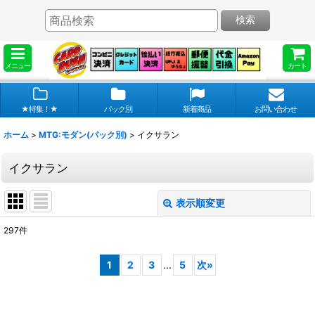
検索
メニュー
カート
★特集！★
パック別
新着商品
お問い合わせ
ホーム
>
MTG:モダン(パック別)
>
イクサラン
イクサラン
表示順変更
閉じる
297
件
表示数
:
1
2
3
...
5
次
»
在庫あり
並び順
: