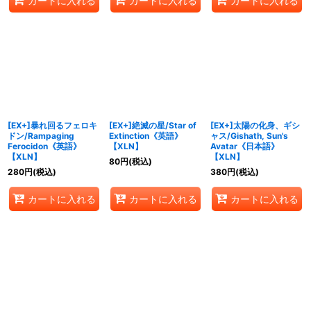
カートに入れる
カートに入れる
カートに入れる
[EX+]暴れ回るフェロキ
[EX+]絶滅の星/Star of
[EX+]太陽の化身、ギシ
ドン/Rampaging
Extinction《英語》
ャス/Gishath, Sun's
Ferocidon《英語》
【XLN】
Avatar《日本語》
【XLN】
【XLN】
80
円
(税込)
280
円
(税込)
380
円
(税込)
カートに入れる
カートに入れる
カートに入れる