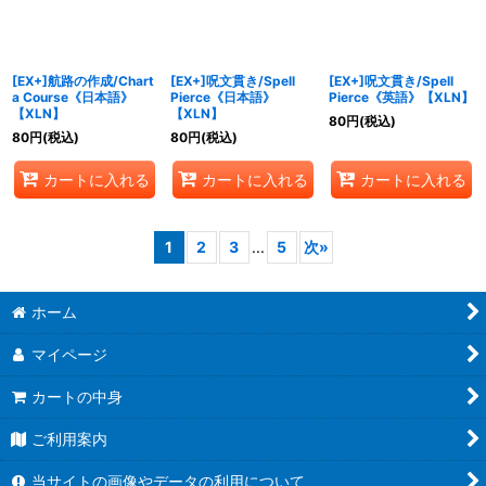
[EX+]航路の作成/Chart
[EX+]呪文貫き/Spell
[EX+]呪文貫き/Spell
a Course《日本語》
Pierce《日本語》
Pierce《英語》【XLN】
【XLN】
【XLN】
80
円
(税込)
80
円
(税込)
80
円
(税込)
カートに入れる
カートに入れる
カートに入れる
1
2
3
...
5
次
»
ホーム
マイページ
カートの中身
ご利用案内
当サイトの画像やデータの利用について