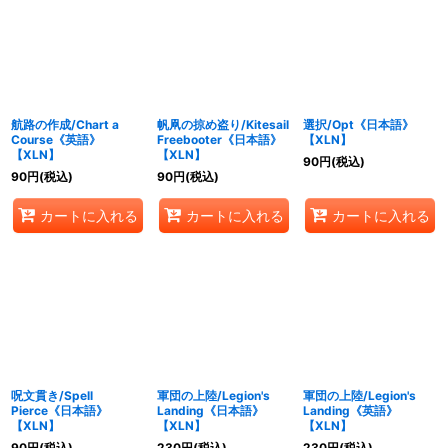
航路の作成/Chart a
帆凧の掠め盗り/Kitesail
選択/Opt《日本語》
Course《英語》
Freebooter《日本語》
【XLN】
【XLN】
【XLN】
90
円
(税込)
90
円
(税込)
90
円
(税込)
カートに入れる
カートに入れる
カートに入れる
呪文貫き/Spell
軍団の上陸/Legion's
軍団の上陸/Legion's
Pierce《日本語》
Landing《日本語》
Landing《英語》
【XLN】
【XLN】
【XLN】
90
円
(税込)
230
円
(税込)
230
円
(税込)