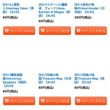
[EX+]人質取
[EX+]マガーンの鏖殺
[EX+]原初の呪
り/Hostage Taker《英
者、ヴォーナ/Vona,
物/Primal Amulet《日
語》【XLN】
Butcher of Magan《英
本語》【XLN】
語》【XLN】
80
円
(税込)
380
円
(税込)
80
円
(税込)
カートに入れる
カートに入れる
カートに入れる
[EX+]魔術遠眼
[EX+]宝物の地
[EX+]宝物の地
鏡/Sorcerous
図/Treasure Map《日本
図/Treasure Map《英
Spyglass《英語》
語》【XLN】
語》【XLN】
【XLN】
80
円
(税込)
80
円
(税込)
80
円
(税込)
カートに入れる
カートに入れる
カートに入れる