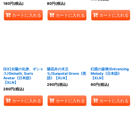
180
円
(税込)
80
円
(税込)
カートに入れる
カートに入れる
カートに入れる
[EX]太陽の化身、ギシャ
陽花弁の木立
幻惑の旋律/Entrancing
ス/Gishath, Sun's
ち/Sunpetal Grove《英
Melody《日本語》
Avatar《日本語》
語》【XLN】
【XLN】
【XLN】
290
円
(税込)
90
円
(税込)
280
円
(税込)
カートに入れる
カートに入れる
カートに入れる