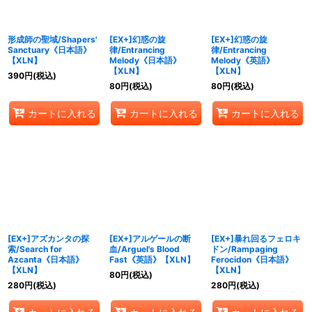
形成師の聖域/Shapers'
[EX+]幻惑の旋
[EX+]幻惑の旋
Sanctuary《日本語》
律/Entrancing
律/Entrancing
【XLN】
Melody《日本語》
Melody《英語》
【XLN】
【XLN】
390
円
(税込)
80
円
(税込)
80
円
(税込)
カートに入れる
カートに入れる
カートに入れる
[EX+]アズカンタの探
[EX+]アルゲールの断
[EX+]暴れ回るフェロキ
索/Search for
血/Arguel's Blood
ドン/Rampaging
Azcanta《日本語》
Fast《英語》【XLN】
Ferocidon《日本語》
【XLN】
【XLN】
80
円
(税込)
280
円
(税込)
280
円
(税込)