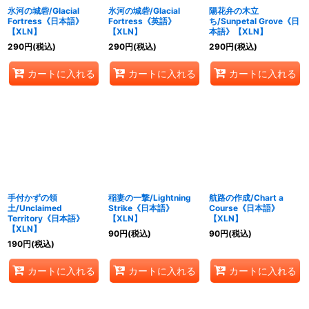
氷河の城砦/Glacial
氷河の城砦/Glacial
陽花弁の木立
Fortress《日本語》
Fortress《英語》
ち/Sunpetal Grove《日
【XLN】
【XLN】
本語》【XLN】
290
円
(税込)
290
円
(税込)
290
円
(税込)
カートに入れる
カートに入れる
カートに入れる
手付かずの領
稲妻の一撃/Lightning
航路の作成/Chart a
土/Unclaimed
Strike《日本語》
Course《日本語》
Territory《日本語》
【XLN】
【XLN】
【XLN】
90
円
(税込)
90
円
(税込)
190
円
(税込)
カートに入れる
カートに入れる
カートに入れる