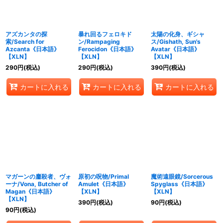
アズカンタの探
暴れ回るフェロキド
太陽の化身、ギシャ
索/Search for
ン/Rampaging
ス/Gishath, Sun's
Azcanta《日本語》
Ferocidon《日本語》
Avatar《日本語》
【XLN】
【XLN】
【XLN】
290
円
(税込)
290
円
(税込)
390
円
(税込)
カートに入れる
カートに入れる
カートに入れる
マガーンの鏖殺者、ヴォ
原初の呪物/Primal
魔術遠眼鏡/Sorcerous
ーナ/Vona, Butcher of
Amulet《日本語》
Spyglass《日本語》
Magan《日本語》
【XLN】
【XLN】
【XLN】
390
円
(税込)
90
円
(税込)
90
円
(税込)