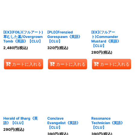
絞り込む
[EX](FOIL)(フルアート)
[PLD]Frenzied
[EX](フルアー
草むした墓/Overgrown
Gorespawn《英語》
ト)Commander
Tomb《英語》【CLU】
【CLU】
Mustard《英語》
【CLU】
2,480
円
(税込)
320
円
(税込)
280
円
(税込)
カートに入れる
カートに入れる
カートに入れる
Herald of Ilharg《英
Conclave
Resonance
語》【CLU】
Evangelist《英語》
Technician《英語》
【CLU】
【CLU】
290
円
(税込)
390
円
(税込)
390
円
(税込)