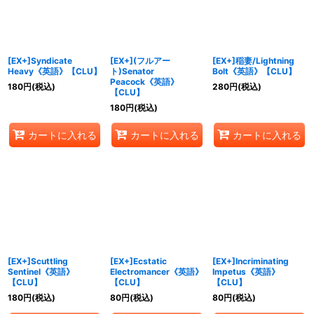
[EX+]Syndicate
[EX+](フルアー
[EX+]稲妻/Lightning
Heavy《英語》【CLU】
ト)Senator
Bolt《英語》【CLU】
Peacock《英語》
180
円
(税込)
280
円
(税込)
【CLU】
180
円
(税込)
カートに入れる
カートに入れる
カートに入れる
[EX+]Scuttling
[EX+]Ecstatic
[EX+]Incriminating
Sentinel《英語》
Electromancer《英語》
Impetus《英語》
【CLU】
【CLU】
【CLU】
180
円
(税込)
80
円
(税込)
80
円
(税込)