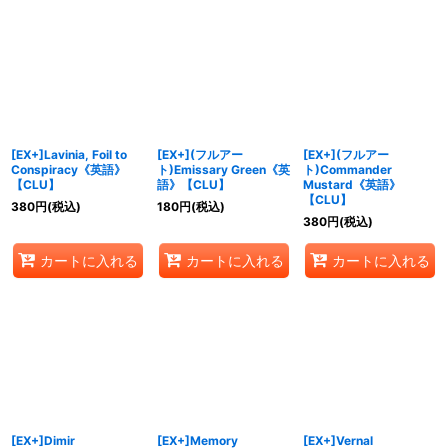
[EX+]Lavinia, Foil to
[EX+](フルアー
[EX+](フルアー
Conspiracy《英語》
ト)Emissary Green《英
ト)Commander
【CLU】
語》【CLU】
Mustard《英語》
【CLU】
380
円
(税込)
180
円
(税込)
380
円
(税込)
カートに入れる
カートに入れる
カートに入れる
[EX+]Dimir
[EX+]Memory
[EX+]Vernal