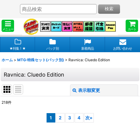
検索
メニュー
カート
★特集！★
パック別
新着商品
お問い合わせ
ホーム
>
MTG:特殊セット(パック別)
>
Ravnica: Cluedo Edition
Ravnica: Cluedo Edition
表示順変更
閉じる
218
件
表示数
:
1
2
3
4
次
»
在庫あり
並び順
: