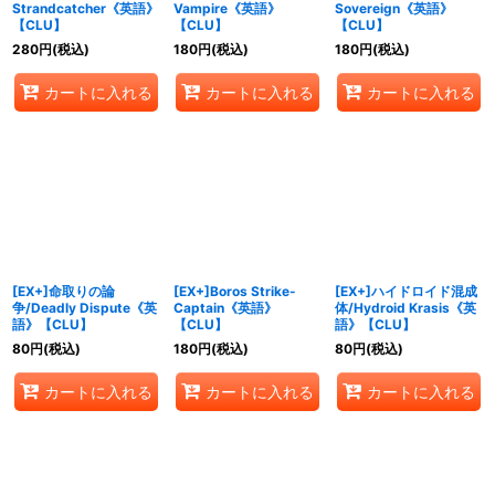
Strandcatcher《英語》
Vampire《英語》
Sovereign《英語》
【CLU】
【CLU】
【CLU】
280
円
(税込)
180
円
(税込)
180
円
(税込)
カートに入れる
カートに入れる
カートに入れる
[EX+]命取りの論
[EX+]Boros Strike-
[EX+]ハイドロイド混成
争/Deadly Dispute《英
Captain《英語》
体/Hydroid Krasis《英
語》【CLU】
【CLU】
語》【CLU】
80
円
(税込)
180
円
(税込)
80
円
(税込)
カートに入れる
カートに入れる
カートに入れる