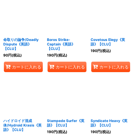
命取りの論争/Deadly
Boros Strike-
Covetous Elegy《英
Dispute《英語》
Captain《英語》
語》【CLU】
【CLU】
【CLU】
190
円
(税込)
90
円
(税込)
190
円
(税込)
カートに入れる
カートに入れる
カートに入れる
ハイドロイド混成
Stampede Surfer《英
Syndicate Heavy《英
体/Hydroid Krasis《英
語》【CLU】
語》【CLU】
語》【CLU】
190
円
(税込)
190
円
(税込)