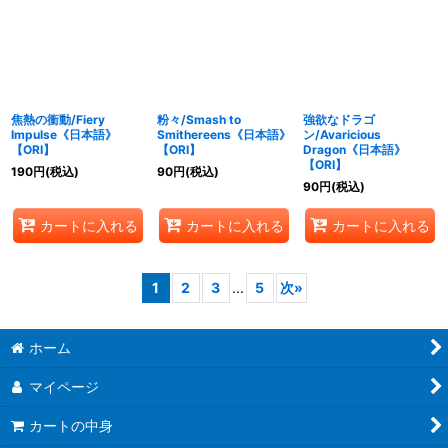
焦熱の衝動/Fiery
粉々/Smash to
強欲なドラゴ
Impulse《日本語》
Smithereens《日本語》
ン/Avaricious
【ORI】
【ORI】
Dragon《日本語》
【ORI】
190
円
(税込)
90
円
(税込)
90
円
(税込)
カートに入れる
カートに入れる
カートに入れる
1
2
3
...
5
次
»
ホーム
マイページ
カートの中身