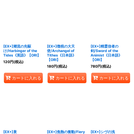
[EX+]潮流の先駆
[EX+]徴税の大天
[EX+]精霊信者の
け/Harbinger of the
使/Archangel of
剣/Sword of the
Tides《英語》【ORI】
Tithes《日本語》
Animist《日本語》
【ORI】
【ORI】
120
円
(税込)
180
円
(税込)
780
円
(税込)
カートに入れる
カートに入れる
カートに入れる
[EX+]衰
[EX+]焦熱の衝動/Fiery
[EX+]シヴの浅