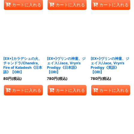
カートに入れる
カートに入れる
カートに入れる
[EX+]カラデシュの火、
[EX+]ヴリンの神童、ジ
[EX+]ヴリンの神童、ジ
チャンドラ/Chandra,
ェイス/Jace, Vryn's
ェイス/Jace, Vryn's
Fire of Kaladesh《日本
Prodigy《日本語》
Prodigy《英語》
語》【ORI】
【ORI】
【ORI】
80
円
(税込)
780
円
(税込)
780
円
(税込)
カートに入れる
カートに入れる
カートに入れる