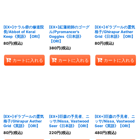
[EX+]ケラル砦の修道院
[EX+]紅蓮術師のゴーグ
[EX+]ギラプールの霊気
長/Abbot of Keral
ル/Pyromancer's
格子/Ghirapur Aether
Keep《英語》【ORI】
Goggles《日本語》
Grid《日本語》【ORI】
【ORI】
80
円
(税込)
80
円
(税込)
380
円
(税込)
カートに入れる
カートに入れる
カートに入れる
[EX+]ギラプールの霊気
[EX+]巨森の予見者、ニ
[EX+]巨森の予見者、ニ
格子/Ghirapur Aether
ッサ/Nissa, Vastwood
ッサ/Nissa, Vastwood
Grid《英語》【ORI】
Seer《日本語》【ORI】
Seer《英語》【ORI】
80
円
(税込)
220
円
(税込)
480
円
(税込)