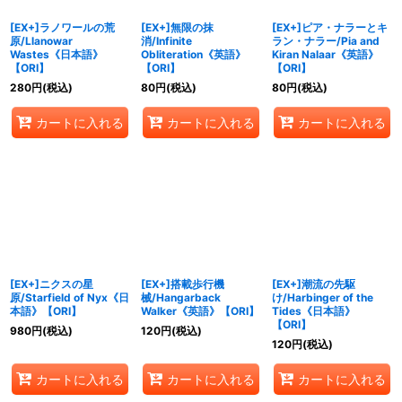
[EX+]ラノワールの荒
[EX+]無限の抹
[EX+]ピア・ナラーとキ
原/Llanowar
消/Infinite
ラン・ナラー/Pia and
Wastes《日本語》
Obliteration《英語》
Kiran Nalaar《英語》
【ORI】
【ORI】
【ORI】
280
円
(税込)
80
円
(税込)
80
円
(税込)
カートに入れる
カートに入れる
カートに入れる
[EX+]ニクスの星
[EX+]搭載歩行機
[EX+]潮流の先駆
原/Starfield of Nyx《日
械/Hangarback
け/Harbinger of the
本語》【ORI】
Walker《英語》【ORI】
Tides《日本語》
【ORI】
980
円
(税込)
120
円
(税込)
120
円
(税込)
カートに入れる
カートに入れる
カートに入れる